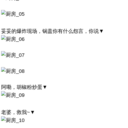
妥妥的爆炸现场，锅盖你有什么怨言，你说▼
阿嘞，胡椒粉炒蛋▼
老婆，救我~▼