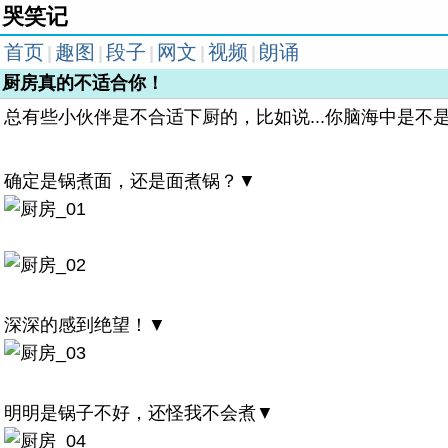
哭笑记
首页
趣图
段子
网文
视频
朗诵
|
|
|
|
|
厨房真的不适合你！
总有些小伙伴是不合适下厨的，比如说...你脑海中是不
确定是锅煮面，还是面煮锅？▼
深深的感到绝望！▼
明明是锅子不好，还怪我不会煮▼