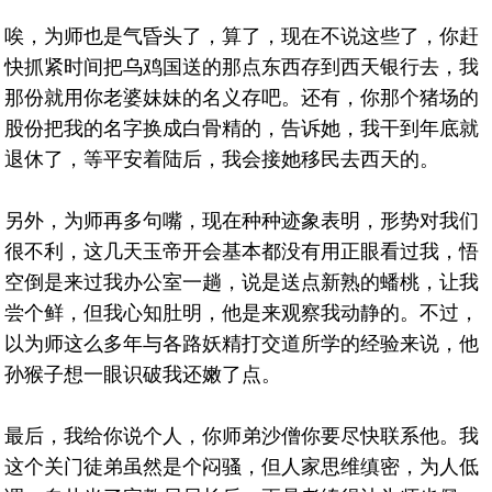
唉，为师也是气昏头了，算了，现在不说这些了，你赶
快抓紧时间把乌鸡国送的那点东西存到西天银行去，我
那份就用你老婆妹妹的名义存吧。还有，你那个猪场的
股份把我的名字换成白骨精的，告诉她，我干到年底就
退休了，等平安着陆后，我会接她移民去西天的。
另外，为师再多句嘴，现在种种迹象表明，形势对我们
很不利，这几天玉帝开会基本都没有用正眼看过我，悟
空倒是来过我办公室一趟，说是送点新熟的蟠桃，让我
尝个鲜，但我心知肚明，他是来观察我动静的。不过，
以为师这么多年与各路妖精打交道所学的经验来说，他
孙猴子想一眼识破我还嫩了点。
最后，我给你说个人，你师弟沙僧你要尽快联系他。我
这个关门徒弟虽然是个闷骚，但人家思维缜密，为人低