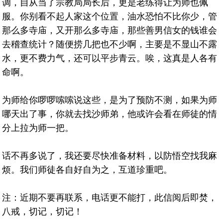
调，自从当了宗教局局长后，更是老练得让为师也佩
服。你别看不起人家这个位置，油水恐怕不比你少，管
那么多寺庙，又开那么多寺庙，那些善男信女的钱谁会
去稽查统计？随便捞几把也不少啊，主要是不显山不露
水，更不费力气，还可以平步青云。唉，这真是人各有
命啊。
为师给你啰啰嗦嗦说这些，是为了预防不测，如果为师
哪天出了事，你就去找沙师弟，他或许会看在师徒的情
分上拉为师一把。
话不再多说了，我还要尽快准备材料，以防悟空找我麻
烦。我们师徒各自好自为之，互道珍重吧。
注：近期不要再联系，电话更不能打，此信阅后即焚，
八戒，切记，切记！