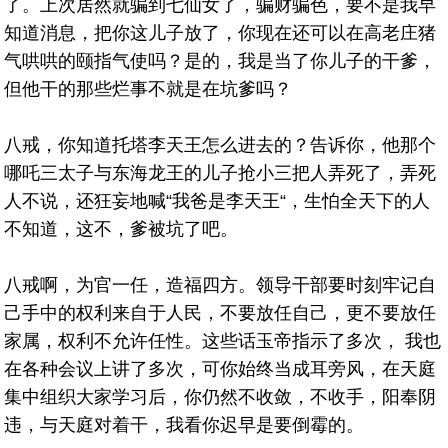
了。上次居然就骗到七仙女了，骗财骗色，要不是我早
知道消息，把你这儿子放了，你现在还可以在高老庄猪
气哄哄的颐指气使吗？是的，我是当了你儿子的干爹，
但他干的那些烂事不就是在坑爹吗？
八戒，你知道托塔李天王怎么进去的？告诉你，他那个
哪吒三太子与东海龙王的儿子抢小三把人弄死了，弄死
人不说，还狂妄地喊“我爸是李天王“，生怕全天下的人
不知道，这不，爹被坑了吧。
八戒啊，为官一任，造福四方。领导干部要时刻牢记自
己手中的权利来自于人民，不要放任自己，更不要放任
家属，权利不允许任性。这些话玉帝指示了多次， 我也
在各种会议上讲了多次，可你始终当成耳旁风，在天庭
集中组织大家学习后，你仍然不收敛，不收手，阳奉阴
违，与天庭对着干，我看你迟早是要倒霉的。