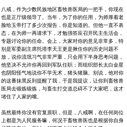
八戒，作为少数民族地区畜牧兽医局的一把手，你现在
也是正厅级领导了。当年，为了你的任用，为师厚着老
脸给玉帝打了多少次报告，你是知道的。但他一直不表
态，在为师一再请求下，才勉强答应召开民主生活会，
专题讨论你的任命。会上，大家对你的意见非常多，特
别是军委副主席托塔李天王更是揪住你的历史问题不
放，说你流氓习气非常严重，只会用下半身思考问题，
他坚决不允许你再回到军队任职；而组织部长太白金星
也阴阳怪气地说你不学无术，猪头猪脑。别说，他对你
的这番抹黑反到提醒了我，于是我提议，让你到畜牧兽
医局去锻炼锻炼，与畜生打交道总碍不了大家吧，这才
堵住了人家的嘴。
虽然最终你没有官复原职，但是，八戒啊，在任何岗位
上都是为人民服务嘛，何况干畜牧兽医也是根据你自身