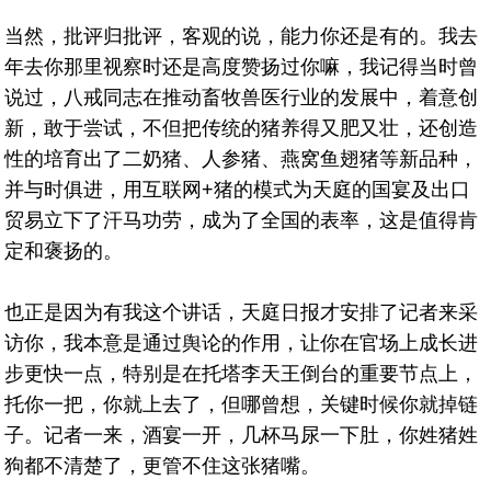
当然，批评归批评，客观的说，能力你还是有的。我去
年去你那里视察时还是高度赞扬过你嘛，我记得当时曾
说过，八戒同志在推动畜牧兽医行业的发展中，着意创
新，敢于尝试，不但把传统的猪养得又肥又壮，还创造
性的培育出了二奶猪、人参猪、燕窝鱼翅猪等新品种，
并与时俱进，用互联网+猪的模式为天庭的国宴及出口
贸易立下了汗马功劳，成为了全国的表率，这是值得肯
定和褒扬的。
也正是因为有我这个讲话，天庭日报才安排了记者来采
访你，我本意是通过舆论的作用，让你在官场上成长进
步更快一点，特别是在托塔李天王倒台的重要节点上，
托你一把，你就上去了，但哪曾想，关键时候你就掉链
子。记者一来，酒宴一开，几杯马尿一下肚，你姓猪姓
狗都不清楚了，更管不住这张猪嘴。