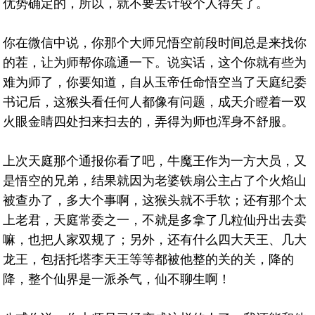
优势确定的，所以，就不要去计较个人得失了。
你在微信中说，你那个大师兄悟空前段时间总是来找你
的茬，让为师帮你疏通一下。说实话，这个你就有些为
难为师了，你要知道，自从玉帝任命悟空当了天庭纪委
书记后，这猴头看任何人都像有问题，成天介瞪着一双
火眼金睛四处扫来扫去的，弄得为师也浑身不舒服。
上次天庭那个通报你看了吧，牛魔王作为一方大员，又
是悟空的兄弟，结果就因为老婆铁扇公主占了个火焰山
被查办了，多大个事啊，这猴头就不手软；还有那个太
上老君，天庭常委之一，不就是多拿了几粒仙丹出去卖
嘛，也把人家双规了；另外，还有什么四大天王、几大
龙王，包括托塔李天王等等都被他整的关的关，降的
降，整个仙界是一派杀气，仙不聊生啊！