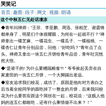
哭笑记
首页
趣图
段子
网文
视频
朗诵
|
|
|
|
|
这个中秋五仁无处话凄凉
◆青年问禅师：“王菲、李亚鹏、周迅、张柏芝、谢霆锋
都单身了，明星们个体很耀眼，为何在一起就不行？”禅
师拿出一碟芝麻、一碟花生、一碟瓜子、一碟核桃、一
碟杏仁让青年分别品尝，问他：“好吃吗？”青年点了点
头。禅师又拿出一块五仁月饼给青年品尝，青年吐完恍
然大悟。
◆“是谁干的! 为什么要糟蹋粮食?! ” 爷爷捡起丢弃在自
家麦田的一块五仁月饼，一个大脚踢出老远。
◆室友追求我们校花，成功了。原因是他向对方表白之
后当着全校同学的面吃掉了一整盒的月饼，后来我问校
花为什么要答应跟这个屌丝在一起，校花说：“这贱人他
妈的连五仁都敢吃，还有什么事情做不出来？！”