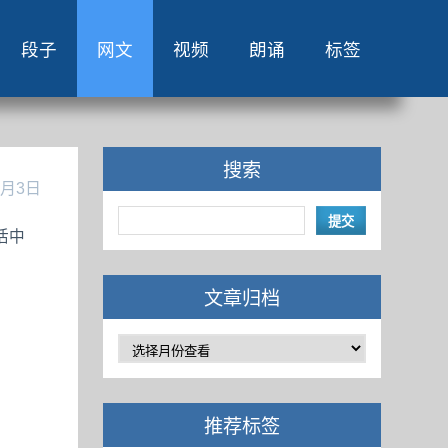
段子
网文
视频
朗诵
标签
搜索
1月3日
活中
文章归档
推荐标签