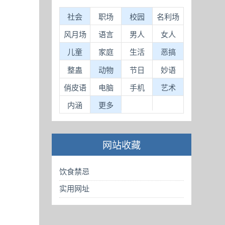
社会
职场
校园
名利场
风月场
语言
男人
女人
儿童
家庭
生活
恶搞
整蛊
动物
节日
妙语
俏皮语
电脑
手机
艺术
内涵
更多
网站收藏
饮食禁忌
实用网址