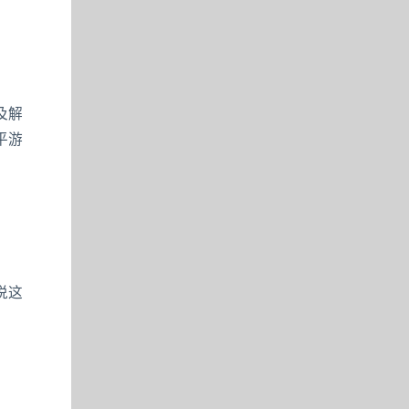
及解
平游
说这