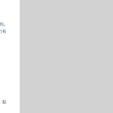
列。
力有
、黏