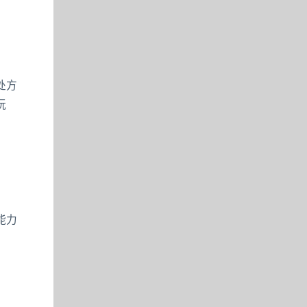
处方
玩
能力