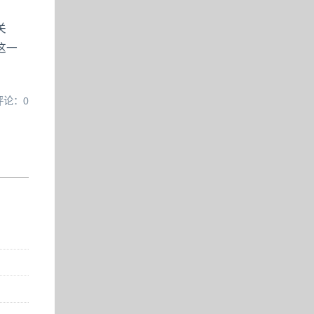
关
这一
评论：0