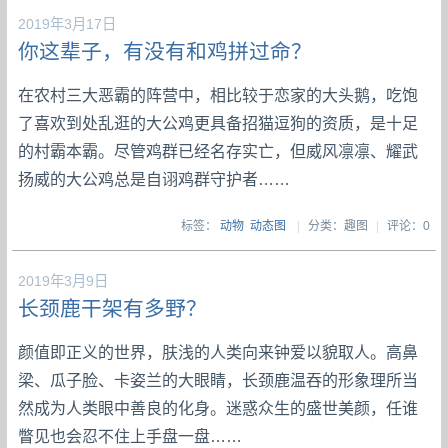
2019年3月17日
你这辈子，有没有和鸡拼过命？
在农村三大恶霸的阵营中，相比较于恋家的大头鹅，吃饱
了喜欢到处乱逛的大公鸡更具备招猫逗狗的资质，是十足
的村霸本霸。尽管鸡群已经名存实亡，但威风凛凛、耀武
扬威的大公鸡总是自诩鸡群守护者……
标签：
动物
动态图
|
分类：趣图
|
评论：0
2019年3月9日
长颈鹿干架有多野？
颜值即正义的世界，肤浅的人类向来钟爱以貌取人。高鼻
梁、瓜子脸、卡姿兰的大眼睛，长颈鹿温吞的形象理所当
然成为人类眼中善良的化身。迷惑众生的盛世美颜，任谁
瞥见也会忍不住上手盘一盘……