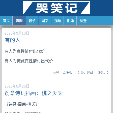
首页
趣图
段子
网文
视频
朗诵
标签
2020年9月10日
有的人……
有人为真性情付出代价
有人为掩藏真性情付出代价……
标签：
众生相
|
分类：趣图
|
评论：0
2020年5月26日
创意诗词插画：桃之夭夭
《诗经·周南·桃夭》