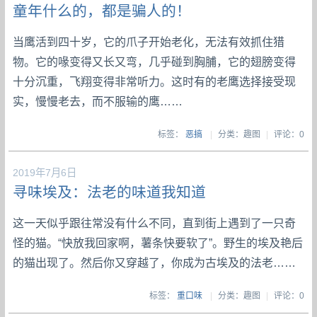
童年什么的，都是骗人的！
当鹰活到四十岁，它的爪子开始老化，无法有效抓住猎
物。它的喙变得又长又弯，几乎碰到胸脯，它的翅膀变得
十分沉重，飞翔变得非常听力。这时有的老鹰选择接受现
实，慢慢老去，而不服输的鹰……
标签：
恶搞
|
分类：趣图
|
评论：0
2019年7月6日
寻味埃及：法老的味道我知道
这一天似乎跟往常没有什么不同，直到街上遇到了一只奇
怪的猫。“快放我回家啊，薯条快要软了”。野生的埃及艳后
的猫出现了。然后你又穿越了，你成为古埃及的法老……
标签：
重口味
|
分类：趣图
|
评论：0