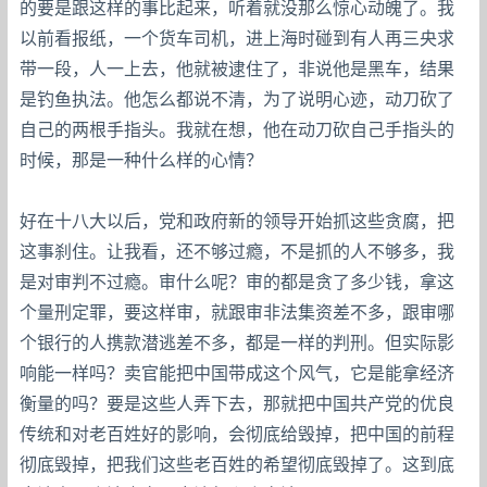
的要是跟这样的事比起来，听着就没那么惊心动魄了。我
以前看报纸，一个货车司机，进上海时碰到有人再三央求
带一段，人一上去，他就被逮住了，非说他是黑车，结果
是钓鱼执法。他怎么都说不清，为了说明心迹，动刀砍了
自己的两根手指头。我就在想，他在动刀砍自己手指头的
时候，那是一种什么样的心情？
好在十八大以后，党和政府新的领导开始抓这些贪腐，把
这事刹住。让我看，还不够过瘾，不是抓的人不够多，我
是对审判不过瘾。审什么呢？审的都是贪了多少钱，拿这
个量刑定罪，要这样审，就跟审非法集资差不多，跟审哪
个银行的人携款潜逃差不多，都是一样的判刑。但实际影
响能一样吗？卖官能把中国带成这个风气，它是能拿经济
衡量的吗？要是这些人弄下去，那就把中国共产党的优良
传统和对老百姓好的影响，会彻底给毁掉，把中国的前程
彻底毁掉，把我们这些老百姓的希望彻底毁掉了。这到底