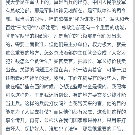
我大学是在军队上的，算是当兵的出身。中国人民解放军
有总政治部，那是军队精神灵魂所在，是军队精神的司令
部。我当兵的时候，唱的歌都是“我为谁来打仗”，军队和老
百姓“三大纪律八项注意”。总政治部还有一个重要的功能，
就是军队里的组织部，凡是当官的官衔那是他们发出来
的，需要上面批准，但他们是主办单位，权力极大。就是
这么重要的地方，怎么总政治部的主任就会变成了大贪污
犯？钱怎么个贪污法？买官卖官，把师长、军长标价钱卖
出去。关键的问题还不是在卖，他一边卖着官，可能一边
还唱着那些神圣的歌。我想，下面花钱买官的那些人，听
他在唱那些东西的时候，心想这些原来全是假的，我照样
可以这样办。于是我还听到说，有的地方要交多少钱才能
当上兵。这样的兵能打仗吗？当花钱买来的官，他的目的
能是为了人民去打仗？而且他们都有家属，这会把这样的
事全传开。再有，公检法在我们国家那是神器，是用来打
击坏人、保护好人，谁触犯了法律，那是很重要的手段，