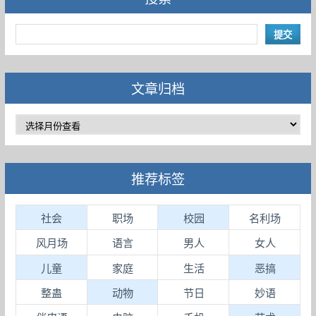
文章归档
推荐标签
社会
职场
校园
名利场
风月场
语言
男人
女人
儿童
家庭
生活
恶搞
整蛊
动物
节日
妙语