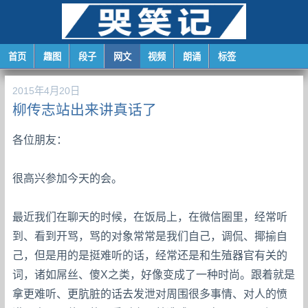
首页
趣图
段子
网文
视频
朗诵
标签
2015年4月20日
柳传志站出来讲真话了
各位朋友：
很高兴参加今天的会。
最近我们在聊天的时候，在饭局上，在微信圈里，经常听
到、看到开骂，骂的对象常常是我们自己，调侃、揶揄自
己，但是用的是挺难听的话，经常还是和生殖器官有关的
词，诸如屌丝、傻X之类，好像变成了一种时尚。跟着就是
拿更难听、更肮脏的话去发泄对周围很多事情、对人的愤