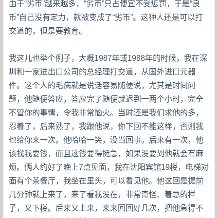
由于“劣币”越来越多，“劣币”只占便宜不受惩罚，于是“良
币”自己没有定力，就被变成了“劣币”。这种人还是可以打
交道的，但是要教育。
我这儿也举个例子，大概1987年或1988年的时候，我在深
圳和一家进出口公司的总经理打交道，从国外进口元器
件。这个人的毛病就是说话容易随便说，尤其是时间问
题，他随便答应，答应完了随便就迟到一两个小时，完全
不管你的事情，令我非常恼火。当时还是我们求他的多，
忍着了，后来熟了，我跟他说，你下回不能这样，否则我
也给你来一次。他哈哈一笑，没当回事。后来有一次，他
该找我要钱，而且这钱要得挺急，如果没要到他就会有麻
烦。俩人约好了晚上7点见面，我在沈阳宾馆19楼，电梯对
面有个茶餐厅，我坐在里头，可以看见他。他这回是提前
几分钟就上来了，来了看我没在，非常奇怪、着急的样
子，又下楼。后来又上来，来来回回好几次，把他急得不