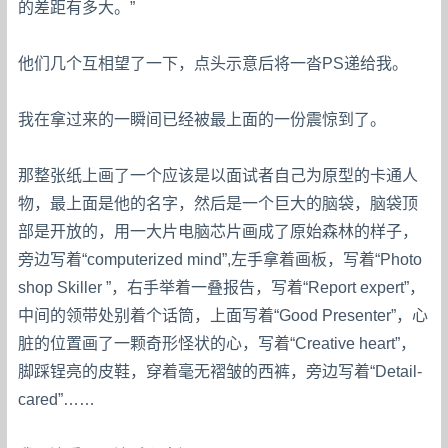
的差距有多大。”
他们几个互相望了一下，点头示意后将一沓PS递给我。
我在拿过来的一瞬间已经被最上面的一份震惊到了。
那整张纸上画了一个应该是以面试者自己为原型的卡通人
物，最上面是他的名字，然后是一个巨大的脑袋，脑袋顶
部是开放的，用一大片电脑芯片画成了原始森林的样子，
旁边写着“computerized mind”,左手拿着画板，写着“Photo
shop Skiller ”，右手举着一叠报告，写着“Report expert”，
中间的领带处别着个话筒，上面写着“Good Presenter”，心
脏的位置画了一颗奇形怪状的心，写着“Creative heart”，
脚踩锃亮的皮鞋，穿着毫无褶皱的西裤，旁边写着“Detail-
cared”……