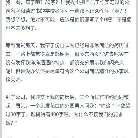
我一看，疯了吧？30字？！我挨个把自己工作实习过的公
司名字和读过书的学校名字列一遍都不止30个字了啊？！
我想了想，绝对不可能！应该是他们漏写了个0吧？于是便
也不去多想了。
等到面试那天，我带了份自认为已经是非常简洁的简历过
去，一路上都觉得真是憋屈啊，很多东西没写进去呢实在
没有发挥我洋洋洒洒的特点，都没充分展示我的闪光点
呢！但是没办法还是尽量符合这个公司简洁精准的办事风
格来吧。
到了公司，我递交上我的简历后，三个面试官不约而同皱
起了眉头，一个头发花白的外国男人问我：“你这个字数超
过30字了，起码得有400字吧，为什么不按我们的要求
做？”