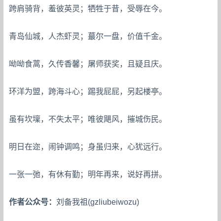
跨肩骑背，羞彼英灵；牺牲于昔，受辱在今。
青岛仙城，人杰虾灵；蕞尔一盘，价值千金。
呦呦食蒿，久传香馨；屠师获奖，且疑且庆。
环洋为盟，跨海斗心；踢我屁屁，另起楼亭。
虽有坎壈，不失太平；唯彼飓风，摧城伤民。
明日在迩，闹钟调鸣；身虽归来，心犹远行。
一张一弛，有休有勤；明年再来，说好再拼。
作者公众号：
刘备我祖(gzliubeiwozu)