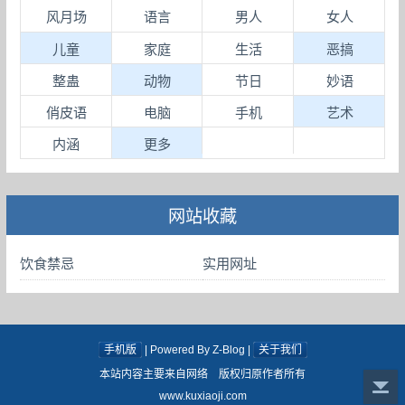
风月场
语言
男人
女人
儿童
家庭
生活
恶搞
整蛊
动物
节日
妙语
俏皮语
电脑
手机
艺术
内涵
更多
网站收藏
饮食禁忌
实用网址
手机版
| Powered By Z-Blog |
关于我们
本站内容主要来自网络 版权归原作者所有
www.kuxiaoji.com