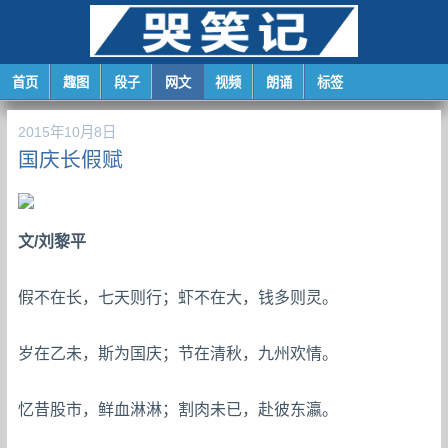
首页
趣图
段子
网文
视频
朗诵
标签
2015年10月8日
国庆长假赋
文/刘黎平
假不在长，七天则行；虾不在大，钱多则灵。
岁在乙未，斯为国庆；节在清秋，九州欢情。
忆昔股市，鲜血淋淋；割肉未已，赴彼东瀛。