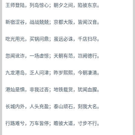
王师登陆，列岛惊心；朝夕之间，陷彼东京。
新宿涩谷，战战兢兢；京都大阪，皆闻汉音。
吃光用光，买锅问鼎；虽远必诛，千店扫尽。
忽闻讹诈，一场虚惊；天朝有范，岂阙德行。
九龙港岛，乏人问津；昨岁熙熙，今朝凄清。
港灿是惧，非我过吝；地铁载货，犹闻血腥。
长城内外，人头充盈；泰山顽石，刻我大名。
行路难兮，万车皆停；瞻彼大道，寸步不行。