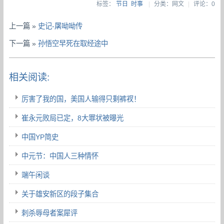
标签：
节日
时事
|
分类：网文
|
评论：0
上一篇 »
史记-屠呦呦传
下一篇 »
孙悟空早死在取经途中
相关阅读:
厉害了我的国，美国人输得只剩裤衩！
崔永元败局已定，8大罪状被曝光
中国YP简史
中元节：中国人三种情怀
端午闲谈
关于雄安新区的段子集合
刺杀辱母者案犀评