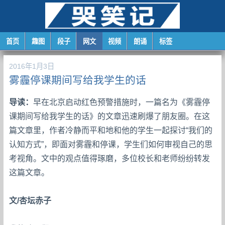
首页
趣图
段子
网文
视频
朗诵
标签
2016年1月3日
雾霾停课期间写给我学生的话
导读：
早在北京启动红色预警措施时，一篇名为《雾霾停
课期间写给我学生的话》的文章迅速刷爆了朋友圈。在这
篇文章里，作者冷静而平和地和他的学生一起探讨“我们的
认知方式”，即面对雾霾和停课，学生们如何审视自己的思
考视角。文中的观点值得琢磨，多位校长和老师纷纷转发
这篇文章。
文/杏坛赤子