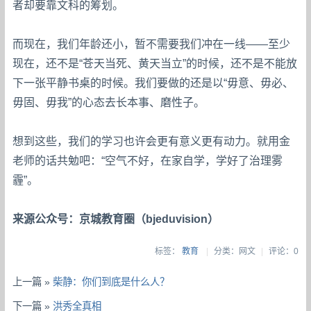
者却要靠文科的筹划。
而现在，我们年龄还小，暂不需要我们冲在一线——至少
现在，还不是“苍天当死、黄天当立”的时候，还不是不能放
下一张平静书桌的时候。我们要做的还是以“毋意、毋必、
毋固、毋我”的心态去长本事、磨性子。
想到这些，我们的学习也许会更有意义更有动力。就用金
老师的话共勉吧：“空气不好，在家自学，学好了治理雾
霾”。
来源公众号：京城教育圈（bjeduvision）
标签：
教育
|
分类：网文
|
评论：0
上一篇 »
柴静：你们到底是什么人？
下一篇 »
洪秀全真相