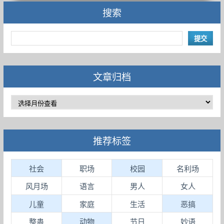
搜索
文章归档
推荐标签
社会
职场
校园
名利场
风月场
语言
男人
女人
儿童
家庭
生活
恶搞
整蛊
动物
节日
妙语