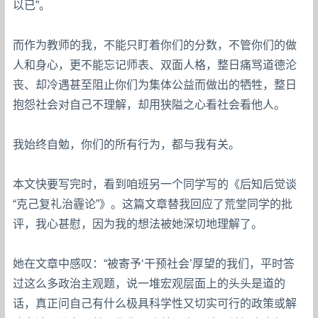
以已”。
而作为教师的我，不能只盯着你们的分数，不管你们的做
人和身心，更不能忘记师表、双面人格，整日痛骂道德沦
丧、却冷遇甚至阻止你们为集体公益而做出的牺牲，整日
抱怨社会对自己不理解，却用狭隘之心看社会看他人。
我始终自勉，你们的所有行为，都与我有关。
本文快要写完时，看到咱班另一个同学写的《后知后觉谈
“克己复礼治霾论”》。这篇文章替我回应了荒堂同学的批
评，我心甚慰，因为我的想法被她深切地理解了。
她在文章中感叹：“被寄予‘干预社会’厚望的我们，平时答
过这么多政治主观题，说一堆宏观层面上的头头是道的
话，真正问自己有什么极具科学性又切实可行的政策或解