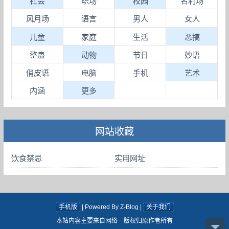
社会
职场
校园
名利场
风月场
语言
男人
女人
儿童
家庭
生活
恶搞
整蛊
动物
节日
妙语
俏皮语
电脑
手机
艺术
内涵
更多
网站收藏
饮食禁忌
实用网址
手机版
| Powered By Z-Blog |
关于我们
本站内容主要来自网络 版权归原作者所有