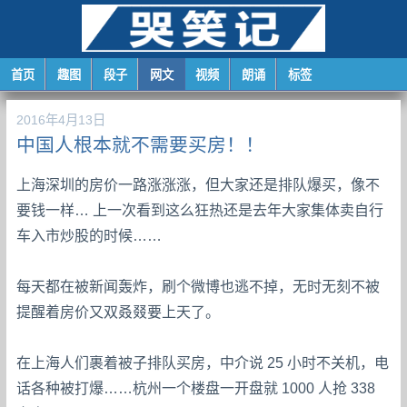
首页
趣图
段子
网文
视频
朗诵
标签
2016年4月13日
中国人根本就不需要买房！！
上海深圳的房价一路涨涨涨，但大家还是排队爆买，像不
要钱一样… 上一次看到这么狂热还是去年大家集体卖自行
车入市炒股的时候……
每天都在被新闻轰炸，刷个微博也逃不掉，无时无刻不被
提醒着房价又双叒叕要上天了。
在上海人们裹着被子排队买房，中介说 25 小时不关机，电
话各种被打爆……杭州一个楼盘一开盘就 1000 人抢 338