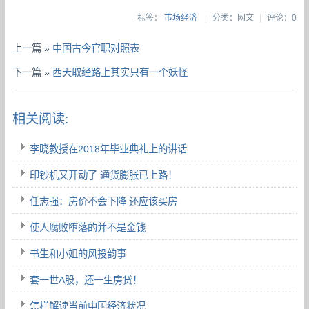
标签：
市场经济
|
分类：网文
|
评论：0
上一篇 »
中国古今官职对照表
下一篇 »
西天取经路上其实只有一个妖怪
相关阅读:
李晓教授在2018年毕业典礼上的讲话
印钞机又开动了 通货膨胀已上路！
任志强：房价不会下降 还应该买房
使人腐败堕落的并不是金钱
书生和小姐的风投韵事
套一世A股，还一生房贷！
怎样解读当前中国经济状况