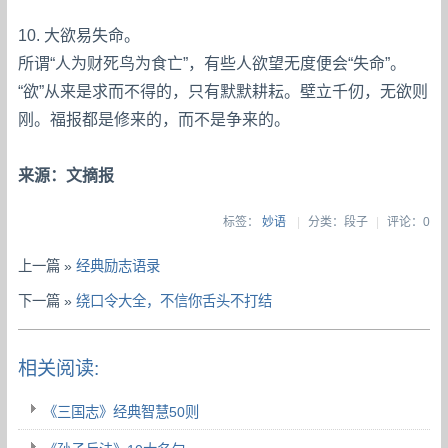
10. 大欲易失命。
所谓“人为财死鸟为食亡”，有些人欲望无度便会“失命”。
“欲”从来是求而不得的，只有默默耕耘。壁立千仞，无欲则
刚。福报都是修来的，而不是争来的。
来源：文摘报
标签：
妙语
|
分类：段子
|
评论：0
上一篇 »
经典励志语录
下一篇 »
绕口令大全，不信你舌头不打结
相关阅读:
《三国志》经典智慧50则