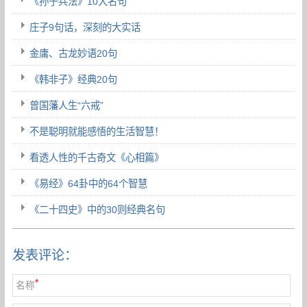
《孙子兵法》10大名句
庄子9句话，深刻的大实话
金庸、古龙妙语20句
《韩非子》经典20句
曾国藩人生“六戒”
不是聪明就能感悟的生活智慧！
看透人性的千古奇文《心相篇》
《易经》64卦中的64个智慧
《二十四史》中的30则经典名句
发表评论：
*
名称