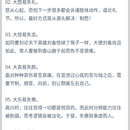
02. 大怒易失礼。
怒从心起，恐怕下一步很多都会诉诸肢体动作，遑论礼
节。所以，最好方式是从源头解决：制怒！
03. 大惊易失态。
如同曹刘论天下英雄刘备惊掉了筷子一样，大德刘备尚且
如此，常人要做到泰山崩于前而色不变很难。
04. 大哀易失颜。
面对种种哀伤甚至哀痛，在宣泄过心底的苦与恸之后，需
要节制、顺变、向前，别让颓废左右自己。
05. 大乐易失察。
高兴时，往往觉得一切都是悦目的，而此时分辨能力往往
被削弱，思考逻辑会被淡化。于是，失察就乘虚而入。