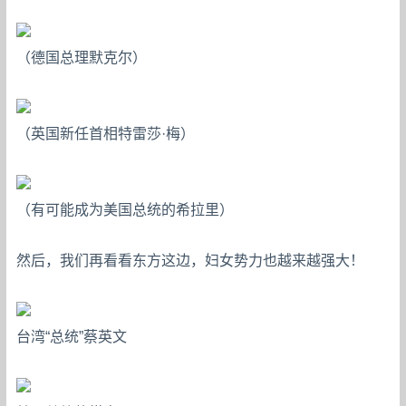
（德国总理默克尔）
（英国新任首相特雷莎·梅）
（有可能成为美国总统的希拉里）
然后，我们再看看东方这边，妇女势力也越来越强大！
台湾“总统”蔡英文