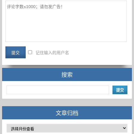
记住输入的用户名
搜索
文章归档