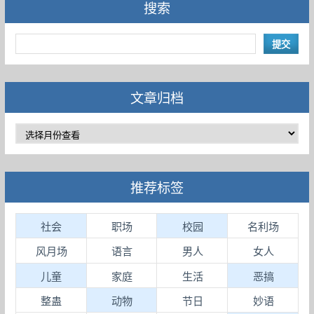
搜索
文章归档
推荐标签
社会
职场
校园
名利场
风月场
语言
男人
女人
儿童
家庭
生活
恶搞
整蛊
动物
节日
妙语