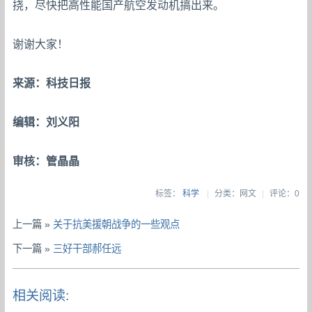
挠，尽快把高性能国产航空发动机搞出来。
谢谢大家！
来源：科技日报
编辑：刘义阳
审核：管晶晶
标签：
科学
|
分类：网文
|
评论：0
上一篇 »
关于抗美援朝战争的一些观点
下一篇 »
三好干部郝任远
相关阅读: