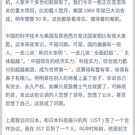
机，人家半个多世纪前就有了。我们今天一些正在苦苦攻
关的重大项目，比如载人登月，美国 1969 年就已大功告
成，明年整整 50 年。这些都是看得见、摸得着的差距。
中国的科学技术与美国及其他西方发达国家相比有很大差
距，这本来是常识，不是问题。可是，国内偏偏有一些
人，一会儿说 " 新四大发明 "，一会儿说 " 全面赶超 "、" 主
体超越 "，" 中国现在的经济实力、科技实力、综合国力都
分别超越美国，成为世界第一 "，还算得有整有零，说得有
鼻子有眼儿。明明是在别人的地基上盖了房子，非说自己
有完全、永久产权。如果只是鼓舞士气也就罢了，可麻烦
的是，发出这些论调的人忽悠了领导，忽悠了公众，甚至
忽悠了自己，这就成了问题。
上周我访问日本，和日本科技振兴机构（JST ) 签了一个合
作协议。我在 JST 见到了一个人，叫冲村宪树，他是前文