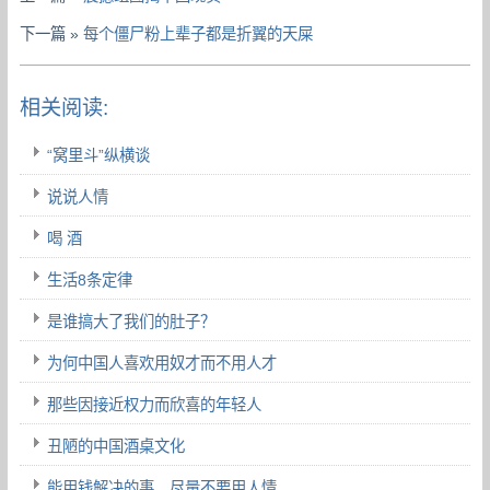
下一篇 »
每个僵尸粉上辈子都是折翼的天屎
相关阅读:
“窝里斗”纵横谈
说说人情
喝 酒
生活8条定律
是谁搞大了我们的肚子？
为何中国人喜欢用奴才而不用人才
那些因接近权力而欣喜的年轻人
丑陋的中国酒桌文化
能用钱解决的事，尽量不要用人情