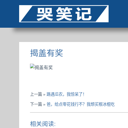
揭盖有奖
上一篇 »
路遇瓜农，我惊呆了！
下一篇 »
爸，给点零花钱行不？我想买根冰棍吃
相关阅读: