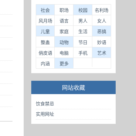
社会
职场
校园
名利场
风月场
语言
男人
女人
儿童
家庭
生活
恶搞
整蛊
动物
节日
妙语
俏皮语
电脑
手机
艺术
内涵
更多
网站收藏
饮食禁忌
实用网址