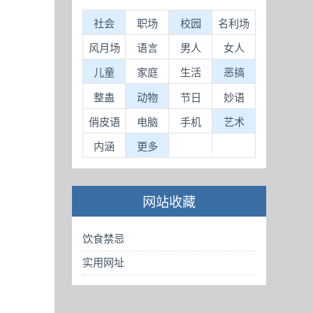
社会
职场
校园
名利场
风月场
语言
男人
女人
儿童
家庭
生活
恶搞
整蛊
动物
节日
妙语
俏皮语
电脑
手机
艺术
内涵
更多
网站收藏
饮食禁忌
实用网址