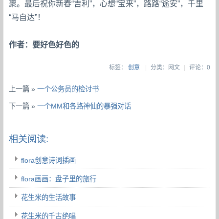
聚。最后祝你新春“吉利”，心想“宝来”，路路“途安”，千里
“马自达”！
作者：要好色好色的
标签：
创意
|
分类：网文
|
评论：0
上一篇 »
一个公务员的检讨书
下一篇 »
一个MM和各路神仙的暴强对话
相关阅读:
flora创意诗词插画
flora画画：盘子里的旅行
花生米的生活故事
花生米的千古绝唱