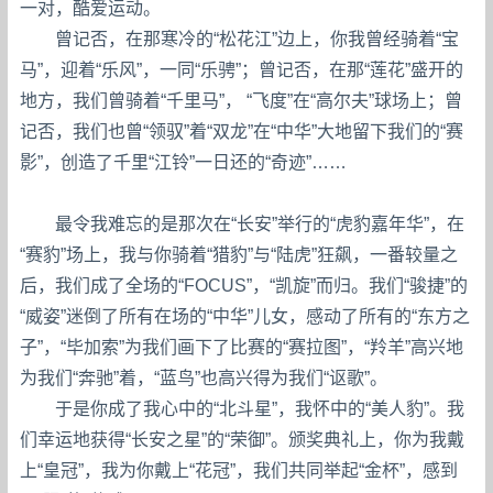
一对，酷爱运动。
曾记否，在那寒冷的“松花江”边上，你我曾经骑着“宝
马”，迎着“乐风”，一同“乐骋”；曾记否，在那“莲花”盛开的
地方，我们曾骑着“千里马”， “飞度”在“高尔夫”球场上；曾
记否，我们也曾“领驭”着“双龙”在“中华”大地留下我们的“赛
影”，创造了千里“江铃”一日还的“奇迹”……
最令我难忘的是那次在“长安”举行的“虎豹嘉年华”，在
“赛豹”场上，我与你骑着“猎豹”与“陆虎”狂飙，一番较量之
后，我们成了全场的“FOCUS”，“凯旋”而归。我们“骏捷”的
“威姿”迷倒了所有在场的“中华”儿女，感动了所有的“东方之
子”，“毕加索”为我们画下了比赛的“赛拉图”，“羚羊”高兴地
为我们“奔驰”着，“蓝鸟”也高兴得为我们“讴歌”。
于是你成了我心中的“北斗星”，我怀中的“美人豹”。我
们幸运地获得“长安之星”的“荣御”。颁奖典礼上，你为我戴
上“皇冠”，我为你戴上“花冠”，我们共同举起“金杯”，感到