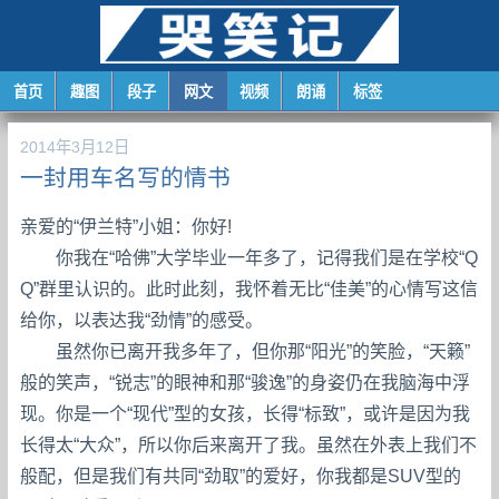
首页
趣图
段子
网文
视频
朗诵
标签
2014年3月12日
一封用车名写的情书
亲爱的“伊兰特”小姐：你好!
你我在“哈佛”大学毕业一年多了，记得我们是在学校“Q
Q”群里认识的。此时此刻，我怀着无比“佳美”的心情写这信
给你，以表达我“劲情”的感受。
虽然你已离开我多年了，但你那“阳光”的笑脸，“天籁”
般的笑声，“锐志”的眼神和那“骏逸”的身姿仍在我脑海中浮
现。你是一个“现代”型的女孩，长得“标致”，或许是因为我
长得太“大众”，所以你后来离开了我。虽然在外表上我们不
般配，但是我们有共同“劲取”的爱好，你我都是SUV型的