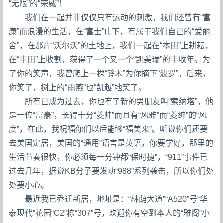
“无限”的“荣威”！
我们在一起并非仅仅只有运动的刺激，我们还曾有“富
康”而浪漫的生活，在“富士”山下，有属于我们自己的“爱丽
舍”，在那片“沃尔沃”的土地上，我们一起在“本田”上耕耘，
在“丰田”上收割，获得了一个又一个“凯美瑞”的丰收年。为
了你的笑声，我曾爬上一棵“铃木”为你摘下“波罗”，后来，
你笑了，树上的“雨燕”也“凯越”地笑了。
所有已成为过去，你也有了新的男朋友叫“索纳塔”，他
是一位“富豪”，长得十分“菱帅”而且有“风雅”而“菱绅”的“风
度”，在此，我祝福你们以后能够“福美来”。听说你们还要
去美国定居，美国的“通用”语言是英语，你要学好，那里的
生活节奏很快，你必须每一分钟都“保时捷”，“911”事件已
过去几年，据说KB分子要发动“988”系列袭击，所以你们处
处要小心。
最近我已乔迁新居，地址是：“林荫大道”“A520”号“华
泰现代”花园“C2”栋“307”号，欢迎你有空到本人的“雅阁”小