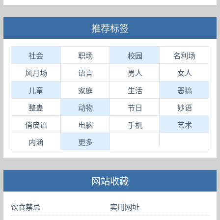
推荐标签
社会
职场
校园
名利场
风月场
语言
男人
女人
儿童
家庭
生活
恶搞
整蛊
动物
节日
妙语
俏皮语
电脑
手机
艺术
内涵
更多
网站收藏
饮食禁忌
实用网址