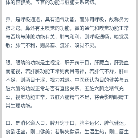
体的容貌美。五官的功能与脏腑关系密切。
鼻、是呼吸通道，具有通气功能，而肺司呼吸，故称鼻为
肺之窍。鼻还有主嗅觉的功能，鼻的通气和嗅觉功能正常
与否均与肺脏功能有关，肺气和利，则呼吸通畅，嗅觉灵
敏；肺气不利，则鼻塞、流涕、嗅觉不灵。
眼、眼睛的功能是主视觉，肝开窍于目，肝藏血，肝受血
而能视，若肝脏功能正常则两目有神，若肝气不舒，肝血
不足，则两目干涩，视力减退。中医还认为目的健美与五
脏六腑的功能正常与否有直接关系。五脏六腑之精气充
盈，视觉功能正常，五脏六腑精气不足，将会影响眼睛正
常生理功能。
口、是消化道入口，脾开窍于口，脾主运化，脾气健运，
食欲旺盛，则口健美；若脾失健运，生湿生热，则口唇生