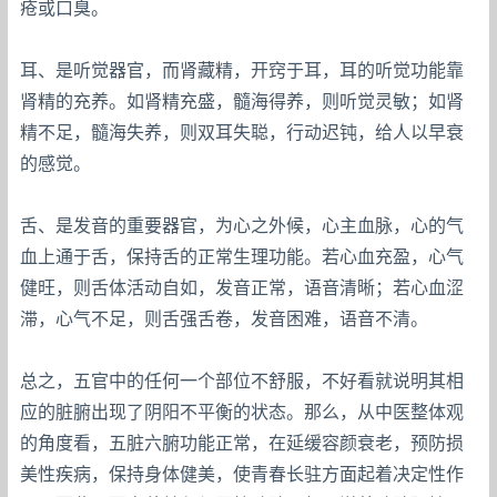
疮或口臭。
耳、是听觉器官，而肾藏精，开窍于耳，耳的听觉功能靠
肾精的充养。如肾精充盛，髓海得养，则听觉灵敏；如肾
精不足，髓海失养，则双耳失聪，行动迟钝，给人以早衰
的感觉。
舌、是发音的重要器官，为心之外候，心主血脉，心的气
血上通于舌，保持舌的正常生理功能。若心血充盈，心气
健旺，则舌体活动自如，发音正常，语音清晰；若心血涩
滞，心气不足，则舌强舌卷，发音困难，语音不清。
总之，五官中的任何一个部位不舒服，不好看就说明其相
应的脏腑出现了阴阳不平衡的状态。那么，从中医整体观
的角度看，五脏六腑功能正常，在延缓容颜衰老，预防损
美性疾病，保持身体健美，使青春长驻方面起着决定性作