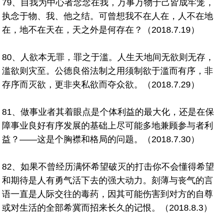
79、自我为中心者念念在我，万事万物于己皆成牢笼，
执念于物、我、他之结。可曾想我不在人在，人不在地
在，地不在天在，天之外是何存在？（2018.7.19）
80、人欲本无罪，罪之于滥。人生天地间无欲则无存，
滥欲则灾至。公德良俗法制之用须制欲于滥而有序，非
存序而灭欲，更非夹私欲而夺众欲。（2018.7.29）
81、做事业者其着眼点是个体利益的最大化，还是在保
障事业良好有序发展的基础上尽可能多地兼顾参与者利
益？——这是个胸襟和格局的问题。（2018.7.30）
82、如果不曾经历满怀希望破灭的打击你不会懂得希望
和期待是人有勇气活下去的强大动力。刻薄与丧气的言
语一直是人际交往的毒药，因其可能伤害到对方的自尊
或对生活的全部希冀而招来长久的记恨。（2018.8.3）