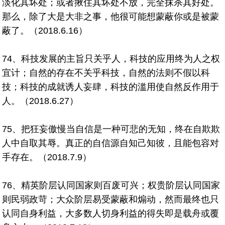
淡化其坏处；或者揪住其坏处不放，完全抹杀其好处。
那么，除了大是大非之事，他很可能想蒙蔽你或是被蒙
蔽了。（2018.6.16）
74、科技发展的主旨只关乎人，科技的应用终为人之权
宜计；自然的存在不关乎科技，自然的法则不假以科
技；科技的成就诱人妄肆，科技的滥用使自然反作用于
人。（2018.6.27）
75、把狂妄傲慢当自信是一种可悲的无知，终在自欺欺
人中自取其辱。真正的自信源自知己知彼，且能包容对
手存在。（2018.7.9）
76、精英阶层认同国家则百废可兴；权贵阶层认同国家
则民弱政苛；大众阶层易受蒙蔽和煽动，然而最终也只
认同自身利益，大多数人切身利益的得失即是载舟或覆