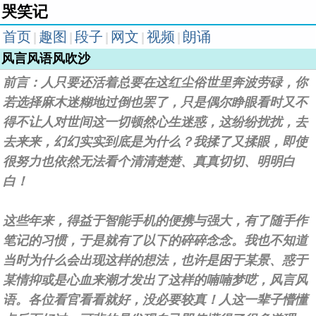
哭笑记
首页
趣图
段子
网文
视频
朗诵
|
|
|
|
|
风言风语风吹沙
前言：人只要还活着总要在这红尘俗世里奔波劳碌，你
若选择麻木迷糊地过倒也罢了，只是偶尔睁眼看时又不
得不让人对世间这一切顿然心生迷惑，这纷纷扰扰，去
去来来，幻幻实实到底是为什么？我揉了又揉眼，即使
很努力也依然无法看个清清楚楚、真真切切、明明白
白！
这些年来，得益于智能手机的便携与强大，有了随手作
笔记的习惯，于是就有了以下的碎碎念念。我也不知道
当时为什么会出现这样的想法，也许是困于某景、惑于
某情抑或是心血来潮才发出了这样的喃喃梦呓，风言风
语。各位看官看看就好，没必要较真！人这一辈子懵懂