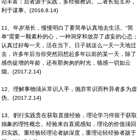
论丰富；后者源于实践，多经验教训。二者长短互补，
利于谋事。(2016.8.14)
11、年岁渐长，慢慢明白了要简单认真地去生活。“简
单”需要一颗素朴的心，一种洞穿和放弃了虚妄的心态；
认真过好每一天，活在当下。日子就这么一天一天地过
去，许多年后当你突然回想起多年以前的某一天，除了
感伤徒增的年龄，还有那匆匆的时光，顿感一切如云
烟。(2017.2.14)
12、理解事物须从常识入手，抛弃常识而矜异者多为虚
伪。(2017.2.14)
13、躬行实践贵在获取直接经验，理论学习停留于获取
抽象的理性概念。经验来自直观感知，理论的价值须回
归实践。重经验轻理论者缺深度，重理论轻经验者跛于