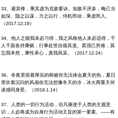
33、避其锋，乘其虚为克敌要诀。知敌不厌多，晦己当
如深。隐之以谋，力之以行，侍机而动，乘虚而入。
（2017.12.19）
34、他人之能我未必习得，我之风格他人未必适得，千
人千面各持秉赋，行事处世自循其道。莫强己所难，莫
忘我本然，秉性承心，真我风采。（2017.12.24）
36、冬夜里捂着厚实的棉被你无法体会夏天的热，夏日
里吹着沉闷的风扇你无法想像冬天的冷，冰火两重天何
谈感同身受。（2018.1.14）
37、人类的一切行为活动，但凡驱使于人类的主观意
识，人必将成为自身行为活动主旨的第一要素。——有