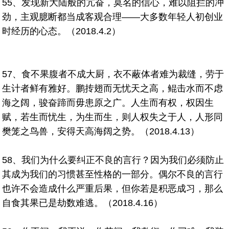
55、发现新大陆般的亢奋，莫名的信心，难以阻拦的冲
劲，主观臆断都当成客观合理——大多数年轻人初创业
时经历的心态。（2018.4.2）
57、食不果腹者不成大厨，衣不蔽体者难为裁缝，劳于
生计者鲜有雅好。鹏抟翅而无忧天之高，鲲击水而不虑
海之阔，骏奋蹄而毋患原之广。人生而有权，权因生
赋，若生而忧生，为生而生，则人权失之于人，人形同
樊笼之鸟兽，安得天高海阔之势。（2018.4.13）
58、我们为什么要纠正不良的言行？因为我们必须防止
其成为我们的习惯甚至性格的一部分。偶尔不良的言行
也许不会造成什么严重后果，但你若是积恶成习，那么
自食其果已是劫数难逃。（2018.4.16）