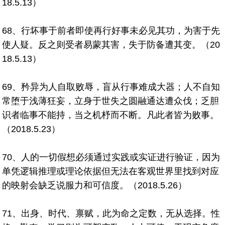
18.5.13）
68、行坏事于前者即使再行好事未必见其功，为害于先
使人疑。反之则受者易蒙其害，失于防备遭其变。（20
18.5.13）
69、矜异为人自取败辱，盲从行事难成大器；人不自知
常堕于浅薄狂妄，立身于世失之圆融通达遭众伐；乏胆
识者临事不能持，当之机杼而不断。凡此者皆为败事。
（2018.5.23）
70、人的一切假想必须通过实践或实证进行验证，因为
单凭逻辑推理或理论依据但无法在客观世界里找到对应
的映射会缺乏说服力和可信度。（2018.5.26）
71、出身、时代、禀赋，此为命之定数，无从选择。性