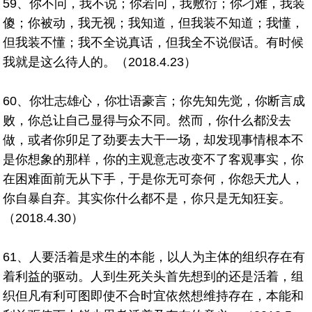
59、你不问，我不说；你若问，我敷衍；你刁难，我装
傻；你被动，我无视；我知道，但我装不知道；我懂，
但我装不懂；我不全说真话，但我全不说假话。有时候
我就是这么待人的。（2018.4.23）
60、你壮志雄心，你壮语豪言；你先知先觉，你断言成
败，你总让自己显得与众不同。然而，你什么都没去
做，或者你卯足了劲要去大干一场，却发现事情根本不
是你想象的那样，你的主观意志改变不了客观事实，你
在困难面前无从下手，于是你无可奈何，你怨天尤人，
你自暴自弃。其实你什么都不是，你只是无知狂妄。
（2018.4.30）
61、人要活着是求生的本能，以人为主体的组织存在有
着利益的驱动。人到生死关头首先想到的还是活着，组
织但凡有利可图即使不合时宜依然想维持存在，本能和