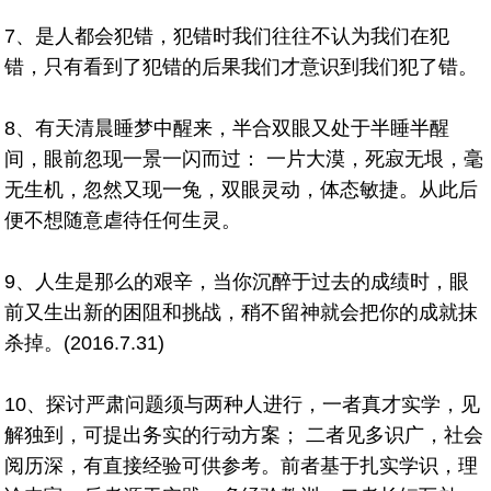
7、是人都会犯错，犯错时我们往往不认为我们在犯
错，只有看到了犯错的后果我们才意识到我们犯了错。
8、有天清晨睡梦中醒来，半合双眼又处于半睡半醒
间，眼前忽现一景一闪而过： 一片大漠，死寂无垠，毫
无生机，忽然又现一兔，双眼灵动，体态敏捷。从此后
便不想随意虐待任何生灵。
9、人生是那么的艰辛，当你沉醉于过去的成绩时，眼
前又生出新的困阻和挑战，稍不留神就会把你的成就抹
杀掉。(2016.7.31)
10、探讨严肃问题须与两种人进行，一者真才实学，见
解独到，可提出务实的行动方案； 二者见多识广，社会
阅历深，有直接经验可供参考。前者基于扎实学识，理