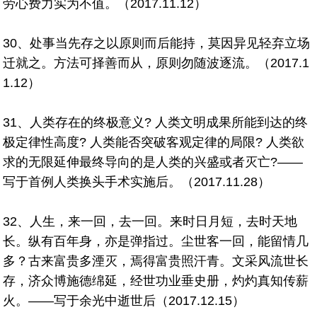
劳心费力实为不值。（2017.11.12）
30、处事当先存之以原则而后能持，莫因异见轻弃立场
迁就之。方法可择善而从，原则勿随波逐流。（2017.1
1.12）
31、人类存在的终极意义? 人类文明成果所能到达的终
极定律性高度? 人类能否突破客观定律的局限? 人类欲
求的无限延伸最终导向的是人类的兴盛或者灭亡?——
写于首例人类换头手术实施后。（2017.11.28）
32、人生，来一回，去一回。来时日月短，去时天地
长。纵有百年身，亦是弹指过。尘世客一回，能留情几
多？古来富贵多湮灭，焉得富贵照汗青。文采风流世长
存，济众博施德绵延，经世功业垂史册，灼灼真知传薪
火。——写于余光中逝世后（2017.12.15）