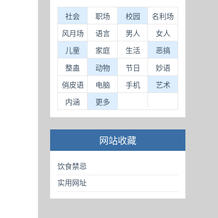
社会
职场
校园
名利场
风月场
语言
男人
女人
儿童
家庭
生活
恶搞
整蛊
动物
节日
妙语
俏皮语
电脑
手机
艺术
内涵
更多
网站收藏
饮食禁忌
实用网址