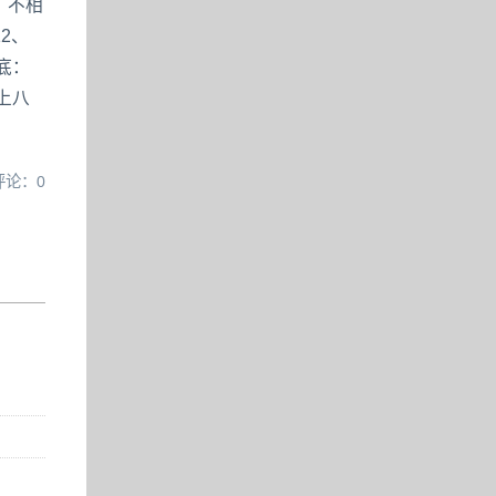
：不相
2、
底：
上八
评论：0