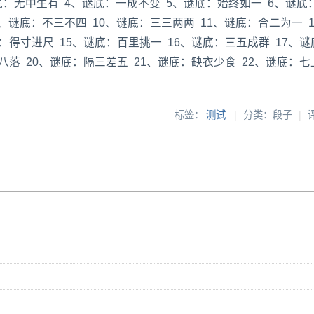
底：无中生有 4、谜底：一成不变 5、谜底：始终如一 6、谜底
、谜底：不三不四 10、谜底：三三两两 11、谜底：合二为一 1
：得寸进尺 15、谜底：百里挑一 16、谜底：三五成群 17、谜
八落 20、谜底：隔三差五 21、谜底：缺衣少食 22、谜底：七
标签：
测试
|
分类：段子
|