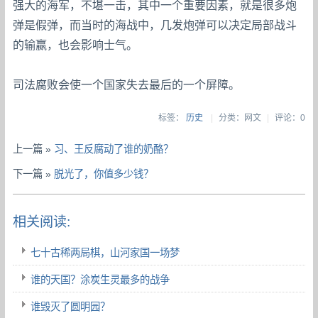
强大的海军，不堪一击，其中一个重要因素，就是很多炮
弹是假弹，而当时的海战中，几发炮弹可以决定局部战斗
的输赢，也会影响士气。
司法腐败会使一个国家失去最后的一个屏障。
标签：
历史
|
分类：网文
|
评论：0
上一篇 »
习、王反腐动了谁的奶酪？
下一篇 »
脱光了，你值多少钱？
相关阅读:
七十古稀两局棋，山河家国一场梦
谁的天国？涂炭生灵最多的战争
谁毁灭了圆明园？