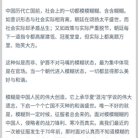
中国历代亡国前，社会上的一切都模模糊糊、含含糊糊。
如意识形态与社会实际相背离，朝廷在颂扬太平盛世，而
社会实际却矛盾丛生；又如政策与实际严重脱节，朝廷每
下一道指令都高屋建瓴、冠冕堂皇，但实际上都离题万
里、贻笑大方。
这种似是而非、驴唇不对马嘴的模糊状态，最为集中体现
是在官场。当一个朝代进入模糊状态，一切都显得那么美
好与和谐。
模糊是中国人民的伟大创造，它上承华夏“混沌”学说的伟大
遗志，下启一个个亡国不灭种的和谐盛世。唯一不好的就
是，模糊到一定时候，征服者总会来的。面对模模糊糊的
中国人，侵略者的战刀锋利、寒冷而真实。离我们最近的
一次被征服发生于70年前，那时面对认真而不知道模糊的