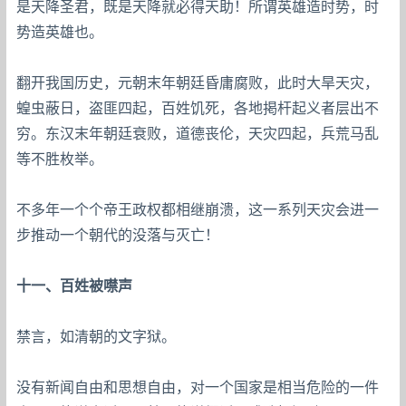
是天降圣君，既是天降就必得天助！所谓英雄造时势，时
势造英雄也。
翻开我国历史，元朝末年朝廷昏庸腐败，此时大旱天灾，
蝗虫蔽日，盗匪四起，百姓饥死，各地掲杆起义者层出不
穷。东汉末年朝廷衰败，道德丧伦，天灾四起，兵荒马乱
等不胜枚举。
不多年一个个帝王政权都相继崩溃，这一系列天灾会进一
步推动一个朝代的没落与灭亡！
十一、百姓被噤声
禁言，如清朝的文字狱。
没有新闻自由和思想自由，对一个国家是相当危险的一件