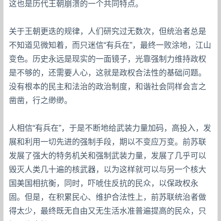
这也是历代王朝崩溃的一个共同特点。
关于王朝更迭的规律，人们研究过无数次，但统治者总是
不知道见微知着，而只迷信“有兵在”，最终一败涂地，江山
变色。历史永远是现实的一面镜子，光靠强制力维持政权
是不够的，还需要人心，这就是政权合法性的基础问题。
没有根本的民主和法治的政治制度，和谐社会同样会言之
凿凿，行之缈缈。
人相信“有兵在”，于是不断地给武装力量加码，高投入，发
展和利用一切先进的强制手段，期以不变应万变。前苏联
发展了强大的特务机关和强制武装力量，发展了几乎可以
毁灭人类几十遍的核武器，以为这样就可以与另一个核大
国美国相抗衡，同时，吓唬住反抗的民众，以保政权永
固。但是，在积累民心、维护合法性上，前苏联统治者做
得太少，最终既无自由又无生活水准普遍提高的民众，只