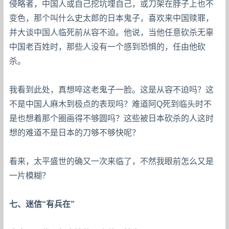
侵略者，中国人或自己挖坑埋自己，或刀架在脖子上也不
变色，那个叫什么史太郎的日本鬼子，喜欢来中国赎罪，
并大谈中国人临死前从容不迫。他说，当他任意砍杀无辜
中国老百姓时，那些人没有一个感到恐惧的，任由他砍
杀。
我看到此处，真想啐这老鬼子一脸。这是从容不迫吗？这
不是中国人麻木到极点的表现吗？难道阿Q死到临头时不
是也想着那个圈画得不够圆吗？这些被日本砍杀的人这时
想的难道不是日本的刀够不够快呢？
看来，太平盛世的确又一次来临了，不然我眼前怎么又是
一片模糊？
七、迷信“有兵在”