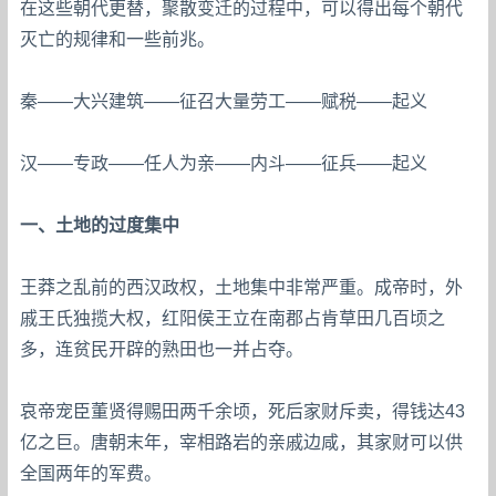
在这些朝代更替，聚散变迁的过程中，可以得出每个朝代
灭亡的规律和一些前兆。
秦——大兴建筑——征召大量劳工——赋税——起义
汉——专政——任人为亲——内斗——征兵——起义
一、土地的过度集中
王莽之乱前的西汉政权，土地集中非常严重。成帝时，外
戚王氏独揽大权，红阳侯王立在南郡占肯草田几百顷之
多，连贫民开辟的熟田也一并占夺。
哀帝宠臣董贤得赐田两千余顷，死后家财斥卖，得钱达43
亿之巨。唐朝末年，宰相路岩的亲戚边咸，其家财可以供
全国两年的军费。