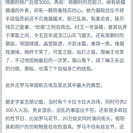
隋朝的杨广后宫3000。再如：商朝时的苏妲己，她有妩媚
摄魂的外表，却有一颗阴毒残忍的心。她为摄取后位不择
手段临死前还不忘施展媚术。妲己乱商，陷害忠良，极尽
残忍之能事，“炝烙”之刑自商出。纣王一世枭雄，被其玩弄
于掌股之间，令五百年成汤江山灰飞烟灭。还有周朝时的
褒姒，倾国倾城，晶莹剔透，冷若冰霜，难得一笑。烽烟
戏诸候，她终于笑了，可爱之极，灿烂之极。周幽王也笑
了，不过他因她最后的一次笑，骊山角下，成了幽王永远
的归宿，褒姒，也落了个自缢身亡的结局。
此外古罗马帝国和古埃及是这其中最大的典型。
据史学家吉朋记载，当时有个卡拉卡拉大浴场，同时可供2
300人入浴。男女混杂，淫乱的事层出不穷。还有很多疯狂
的性节日，比如罗马花节，20万妓女同时涌向街头，假阳
具和阴户的仿制物是狂欢的道具。罗马不但有妓女节，还