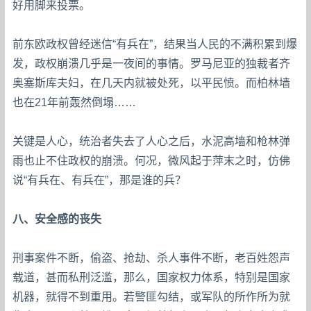
好用脚来投票。
前东欧政权曾经迷信“有兵在”，结果当人民的不满积累到爆
发，政权崩溃几乎是一夜间的事情。罗马尼亚的独裁者齐
奥塞斯库夫妇，在几天内就被处死，以平民愤。而柏林墙
也在21年前轰然倒塌……
关键是人心，统治者失去了人心之后，水泥高墙和枪林弹
雨也止不住政权的崩溃。何况，微风起于萍末之时，仿佛
说“有兵在、有兵在”，那是谁的兵？
八、安全感的丧失
刑事案件不断，偷盗、抢劫、杀人事件不断，老百姓怨声
载道，甚而私刑泛滥，那么，国家权力体系，特别是国家
机器，就得不到重用。若警匪勾结，或军队的所作所为就