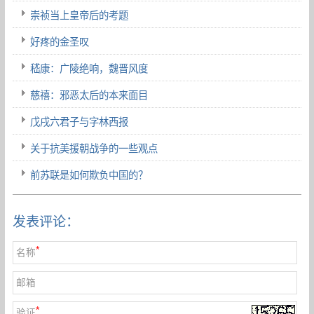
崇祯当上皇帝后的考题
好疼的金圣叹
嵇康：广陵绝响，魏晋风度
慈禧：邪恶太后的本来面目
戊戌六君子与字林西报
关于抗美援朝战争的一些观点
前苏联是如何欺负中国的？
发表评论：
*
名称
邮箱
*
验证