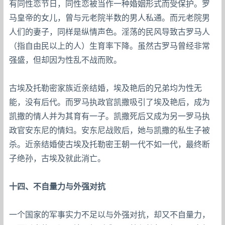
有同性恋节日，同性恋被当作一种婚姻形式而受保护。罗
马皇帝的女儿，曾与元老院半数的男人私通。而元老院男
人们的妻子，同样是纵情声色。淫荡的民风导致古罗马人
（指自由民以上的人）生育率下降。虽然古罗马曾经非常
强盛，但却因为性乱不战而败。
古埃及托勒密家族近亲结婚，埃及艳后的兄弟均为性无
能，没有后代。而罗马执政官凯撒吸引了埃及艳后，成为
凯撒的情人并为其育有一子。凯撒死后又成为另一罗马执
政官安东尼的情妇。安东尼战败后，她与凯撒的私生子被
杀。近亲结婚使古埃及托勒密王朝一代不如一代，最终断
子绝孙，古埃及就此消亡。
十四、不自量力与外强对抗
一个国家的军事实力不足以与外强对抗，却又不自量力，