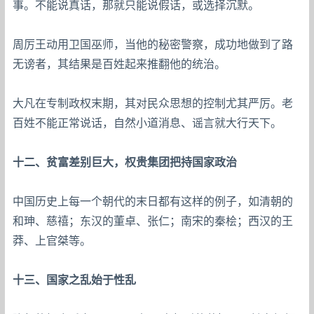
事。不能说真话，那就只能说假话，或选择沉默。
周厉王动用卫国巫师，当他的秘密警察，成功地做到了路
无谤者，其结果是百姓起来推翻他的统治。
大凡在专制政权末期，其对民众思想的控制尤其严厉。老
百姓不能正常说话，自然小道消息、谣言就大行天下。
十二、贫富差别巨大，权贵集团把持国家政治
中国历史上每一个朝代的末日都有这样的例子，如清朝的
和珅、慈禧；东汉的董卓、张仁；南宋的秦桧；西汉的王
莽、上官桀等。
十三、国家之乱始于性乱