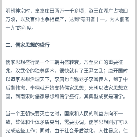
明朝神宗时，皇室庄田两万一千多顷，潞王在湖广占地四
万顷，以及官绅也争相置产，达到“有田者十一，为人佃者
十九”的程度。
二、儒家思想的盛行
儒家思想盛行是一个王朝由盛转衰，乃至灭亡的重要征
兆。汉武帝的独尊儒术，很快就有了王莽之乱；唐开国时
以道家思想治理天下，李唐也自称老子李耳传人，到了中
后期韩愈，李翱就开始支持儒家思想；宋朝以法家思想立
国，到南宋时儒家思想和儒学盛行，其典型成就是理学。
当一个王朝快要灭亡之时，国家和人民的利益方向不一
致，整体和个体矛盾突出，需要协调，儒学思想刚好可以
完成这些工作；同时，由于社会矛盾激化，人性暴戾，仁