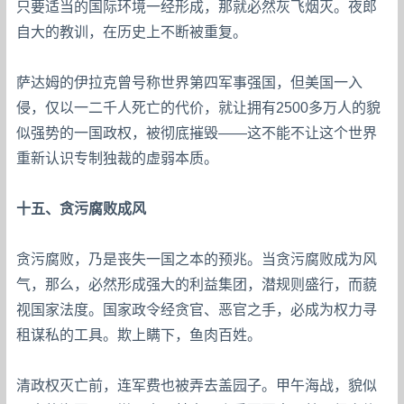
只要适当的国际环境一经形成，那就必然灰飞烟灭。夜郎
自大的教训，在历史上不断被重复。
萨达姆的伊拉克曾号称世界第四军事强国，但美国一入
侵，仅以一二千人死亡的代价，就让拥有2500多万人的貌
似强势的一国政权，被彻底摧毁——这不能不让这个世界
重新认识专制独裁的虚弱本质。
十五、贪污腐败成风
贪污腐败，乃是丧失一国之本的预兆。当贪污腐败成为风
气，那么，必然形成强大的利益集团，潜规则盛行，而藐
视国家法度。国家政令经贪官、恶官之手，必成为权力寻
租谋私的工具。欺上瞒下，鱼肉百姓。
清政权灭亡前，连军费也被弄去盖园子。甲午海战，貌似