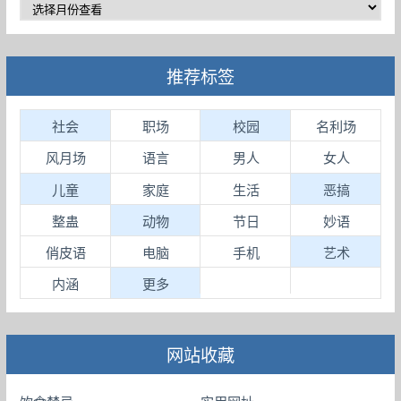
推荐标签
社会
职场
校园
名利场
风月场
语言
男人
女人
儿童
家庭
生活
恶搞
整蛊
动物
节日
妙语
俏皮语
电脑
手机
艺术
内涵
更多
网站收藏