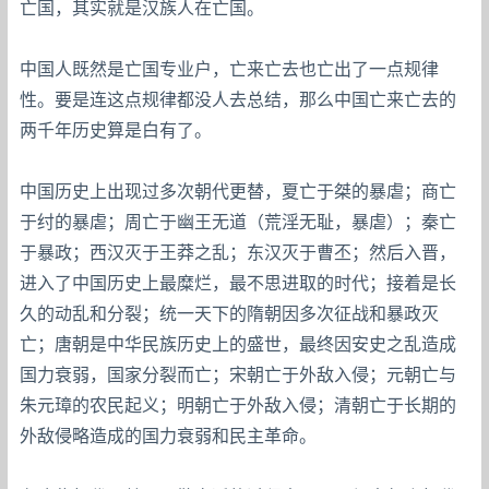
亡国，其实就是汉族人在亡国。
中国人既然是亡国专业户，亡来亡去也亡出了一点规律
性。要是连这点规律都没人去总结，那么中国亡来亡去的
两千年历史算是白有了。
中国历史上出现过多次朝代更替，夏亡于桀的暴虐；商亡
于纣的暴虐；周亡于幽王无道（荒淫无耻，暴虐）；秦亡
于暴政；西汉灭于王莽之乱；东汉灭于曹丕；然后入晋，
进入了中国历史上最糜烂，最不思进取的时代；接着是长
久的动乱和分裂；统一天下的隋朝因多次征战和暴政灭
亡；唐朝是中华民族历史上的盛世，最终因安史之乱造成
国力衰弱，国家分裂而亡；宋朝亡于外敌入侵；元朝亡与
朱元璋的农民起义；明朝亡于外敌入侵；清朝亡于长期的
外敌侵略造成的国力衰弱和民主革命。