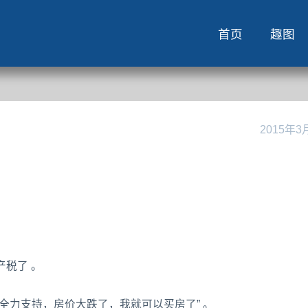
首页
趣图
2015年3
税了 。
全力支持，房价大跌了，我就可以买房了” 。