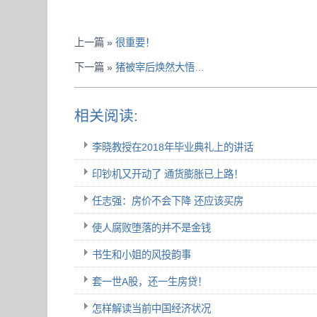
上一篇 »
很重要！
下一篇 »
猪被宰后焕然大悟…
相关阅读:
李晓教授在2018年毕业典礼上的讲话
印钞机又开动了 通货膨胀已上路！
任志强：房价不会下降 还应该买房
使人腐败堕落的并不是金钱
书生和小姐的风投韵事
套一世A股，还一生房贷！
怎样解读当前中国经济状况