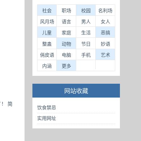
社会
职场
校园
名利场
风月场
语言
男人
女人
儿童
家庭
生活
恶搞
整蛊
动物
节日
妙语
俏皮语
电脑
手机
艺术
内涵
更多
网站收藏
！ 简
饮食禁忌
实用网址