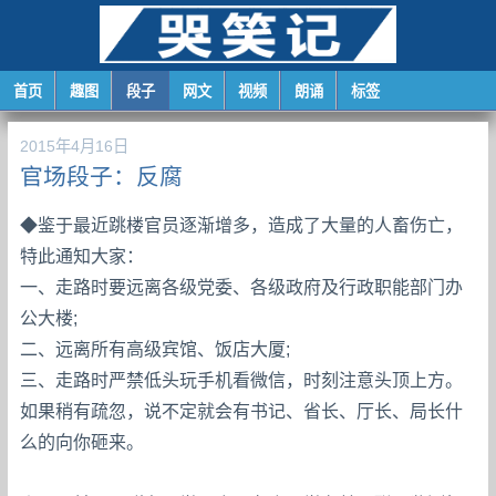
首页
趣图
段子
网文
视频
朗诵
标签
2015年4月16日
官场段子：反腐
◆鉴于最近跳楼官员逐渐增多，造成了大量的人畜伤亡，
特此通知大家：
一、走路时要远离各级党委、各级政府及行政职能部门办
公大楼;
二、远离所有高级宾馆、饭店大厦;
三、走路时严禁低头玩手机看微信，时刻注意头顶上方。
如果稍有疏忽，说不定就会有书记、省长、厅长、局长什
么的向你砸来。