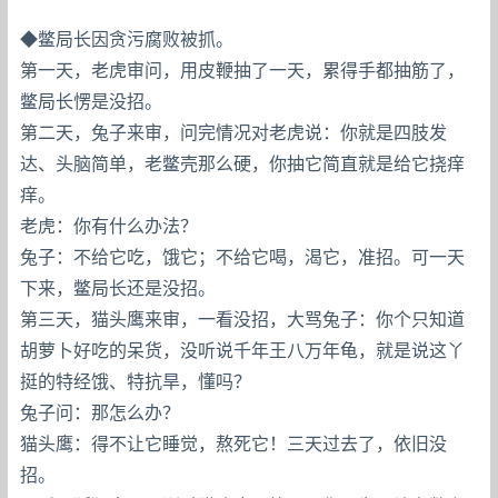
◆鳖局长因贪污腐败被抓。
第一天，老虎审问，用皮鞭抽了一天，累得手都抽筋了，
鳖局长愣是没招。
第二天，兔子来审，问完情况对老虎说：你就是四肢发
达、头脑简单，老鳖壳那么硬，你抽它简直就是给它挠痒
痒。
老虎：你有什么办法？
兔子：不给它吃，饿它；不给它喝，渴它，准招。可一天
下来，鳖局长还是没招。
第三天，猫头鹰来审，一看没招，大骂兔子：你个只知道
胡萝卜好吃的呆货，没听说千年王八万年龟，就是说这丫
挺的特经饿、特抗旱，懂吗？
兔子问：那怎么办？
猫头鹰：得不让它睡觉，熬死它！三天过去了，依旧没
招。