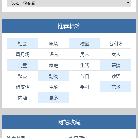
推荐标签
社会
职场
校园
名利场
风月场
语言
男人
女人
儿童
家庭
生活
恶搞
整蛊
动物
节日
妙语
俏皮语
电脑
手机
艺术
内涵
更多
网站收藏