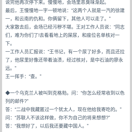
说完他再次停下来。慢慢地，会场里恶臭味渐起。
最后，王慢慢地一字一顿地说：“这两个人就是一汽的徐建
一，和云南的仇和。你俩留下，其他人可以走了。”
大家散去后，会场已经污秽不堪。王对工作人员说：“同志
们，难为你们了!去看看地上的屎尿，和座位名单核对一
下。
一工作人员汇报说：“王书记，有一个尿了好多，而且还拉
了，他尿里好像还带着油渍，经过核对，是中石油的廖永
远。”
王一挥手：“查。”
◆一个乌克兰人被叫到克格勃。问：“你怎么经常收到以色
列的邮件?”
答：“二战中我藏匿过一个犹太人，现在他给我寄吃的。”
问：“苏联人不该这样做，你不为自己的将来想想?”
答：“我想好了，以后我还要藏中国人。”