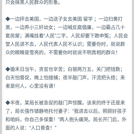
只会抹黑人民群众的形象。
◆一边抨击美国，一边送子女去美国 留学 ；一边扫黄打
黑，一边养小三奸幼女；一边喊反腐倡廉，一边霸占几十
套房屋；满嘴挂着“人民”二字，人民却要下跪申冤；人民会
堂人民进不去，人民代表人民不认识；需要你时，就说群
众的眼睛是雪亮的，不需要你时就说不明真相的群众！
◆锄禾日当午，贪官也辛苦；白银两万五，关门把钱数；
白天怕督促，晚上怕搜捕；夜半敲门声，汗流把头捂；来
者是何人，心里没有谱！
◆半夜，某局长被急促的敲门声惊醒。该来的终于还是来
了，局长强作镇静地托付妻子：“我进去以后，照顾好孩子
和咱妈，你自己多保重！”两人抱头痛哭。局长开门后，外
面的人说：“人口普查！”