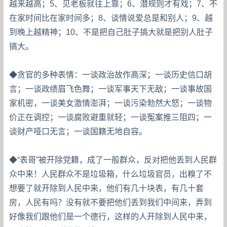
越来越高；5、见老板就往上靠；6、潜规则才有戏；7、不
在家时间比在家时间多；8、谈情说爱总是和别人；9、越
到晚上越精神；10、不是把自己肚子搞大就是把别人肚子
搞大。
◆贪官的多种表情：一谈政治故作高深；一谈历史信口胡
言；一谈政绩眉飞色舞；一谈军事天下无敌；一谈事故国
家机密，一谈美女激情澎湃；一谈污染勃然大怒；一谈物
价正在调控；一谈腐败避重就轻；一谈冤案推三阻四；一
谈财产哑口无言；一谈国籍无地自容。
◆“表哥”被开除党籍，成了一般群众，反对把他丢到人民群
众中来！人民群众不是垃圾箱，什么垃圾官员，出糗了不
想要了就开除到人民中来，他们有几十块表，有几十套
房，人民有吗？没有就不要把他们丢到我们中间来，弄到
好像我们跟他们是一个德行，这样的人开除到人民中来，