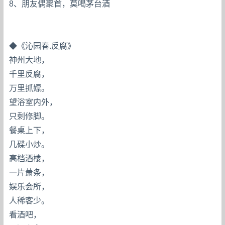
8、朋友偶聚首，莫喝茅台酒
◆《沁园春.反腐》
神州大地，
千里反腐，
万里抓嫖。
望浴室内外，
只剩修脚。
餐桌上下，
几碟小炒。
高档酒楼，
一片萧条，
娱乐会所，
人稀客少。
看酒吧，