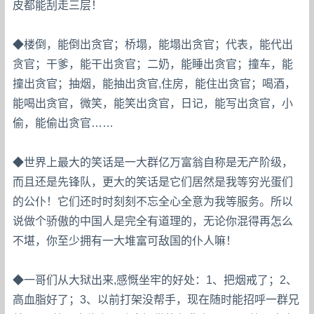
皮都能刮走三层！
◆楼倒，能倒出贪官；桥塌，能塌出贪官；代表，能代出
贪官；干爹，能干出贪官；二奶，能睡出贪官；撞车，能
撞出贪官；抽烟，能抽出贪官,住房，能住出贪官；喝酒，
能喝出贪官，微笑，能笑出贪官，日记，能写出贪官，小
偷，能偷出贪官……
◆世界上最大的笑话是一大群亿万富翁自称是无产阶级，
而且还是先锋队，更大的笑话是它们居然是我等穷光蛋们
的公仆！它们还时时刻刻不忘全心全意为我等服务。所以
说做个骄傲的中国人是完全有道理的，无论你混得再怎么
不堪，你至少拥有一大堆富可敌国的仆人嘛！
◆一哥们从大狱出来,感慨坐牢的好处：1、把烟戒了；2、
高血脂好了；3、以前打架没帮手，现在随时能招呼一群兄