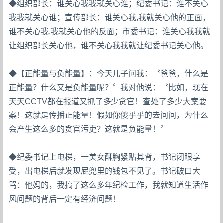
◆组织部长：谁关心我我就关心谁；纪委书记：谁不关心
我我就关心谁；宣传部长：谁关心我,我就关心他的正面，
谁不关心我,我就关心他的反面；市委书记：谁关心我我就
让组织部长关心他，谁不关心我我就让纪委书记关心他。
◆【正能量与负能量】：今天儿子问我：〝爸爸，什么是
正能量？什么又是负能量呢？〞我对他说：〝比如，现在
天天CCTV都在报道又抓了多少贪官！查处了多少大案要
案！这就是传播正能量！假如你傻乎乎的去问问，为什么
会产生这么多的贪官污吏？这就是负能量！〞
◆纪委书记上电梯，一美女酥胸紧贴其背，书记闭眼享
受，出电梯后就发现屁兜里的钱包不见了。书记破口大
骂：他妈的，我搞了这么多年纪检工作，我就知道生活作
风问题的背后一定有经济问题！