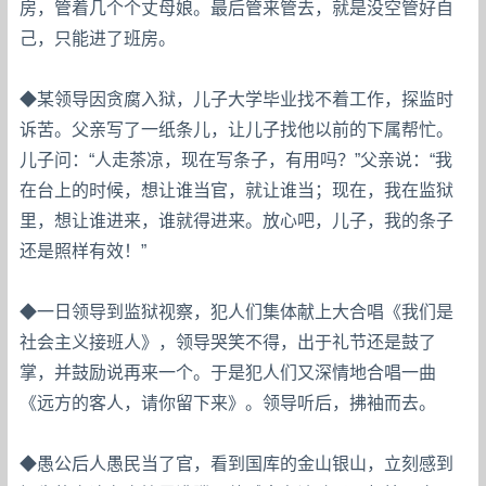
房，管着几个个丈母娘。最后管来管去，就是没空管好自
己，只能进了班房。
◆某领导因贪腐入狱，儿子大学毕业找不着工作，探监时
诉苦。父亲写了一纸条儿，让儿子找他以前的下属帮忙。
儿子问：“人走茶凉，现在写条子，有用吗？”父亲说：“我
在台上的时候，想让谁当官，就让谁当；现在，我在监狱
里，想让谁进来，谁就得进来。放心吧，儿子，我的条子
还是照样有效！”
◆一日领导到监狱视察，犯人们集体献上大合唱《我们是
社会主义接班人》，领导哭笑不得，出于礼节还是鼓了
掌，并鼓励说再来一个。于是犯人们又深情地合唱一曲
《远方的客人，请你留下来》。领导听后，拂袖而去。
◆愚公后人愚民当了官，看到国库的金山银山，立刻感到