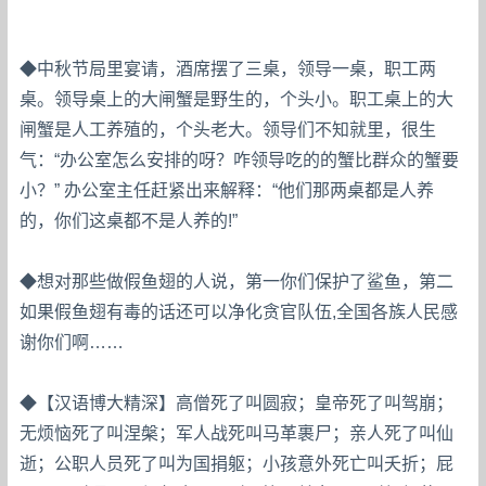
◆中秋节局里宴请，酒席摆了三桌，领导一桌，职工两
桌。领导桌上的大闸蟹是野生的，个头小。职工桌上的大
闸蟹是人工养殖的，个头老大。领导们不知就里，很生
气：“办公室怎么安排的呀？咋领导吃的的蟹比群众的蟹要
小？” 办公室主任赶紧出来解释：“他们那两桌都是人养
的，你们这桌都不是人养的!”
◆想对那些做假鱼翅的人说，第一你们保护了鲨鱼，第二
如果假鱼翅有毒的话还可以净化贪官队伍,全国各族人民感
谢你们啊……
◆【汉语博大精深】高僧死了叫圆寂；皇帝死了叫驾崩；
无烦恼死了叫涅槃；军人战死叫马革裹尸；亲人死了叫仙
逝；公职人员死了叫为国捐躯；小孩意外死亡叫夭折；屁