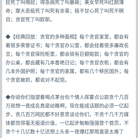
民死了叫嗝屁；得急病死了叫暴毙；美女早死叫红颜薄
命；罪大恶极死了叫死有余辜；极不甘心死了叫死不瞑
目；贪官死了叫欧耶。
◆【经典回放：贪官的多种面相】每个贪官家里，都会有
着很多荣誉证书；每个贪官办公室，都会挂着很多廉政名
言；每个贪官保险柜里，都会锁有巨额赃款；每个贪官的
办公桌，都会藏有几本香艳日记；每个贪官衣柜，都会有
几本外国护照；每个贪官的家属，都有几个移民国外；每
个贪官被抓，都说对不起党。
◆你说你们指望着喝点茅台包个情人挥霍点公款贪个几百
万就想一夜成名真是幼稚啊，现在能成话题的必须一亿起
步，贪几百万网民都不好意思谈论你们，不贪个几千万媒
体都觉得毫无报道价值，一亿起步勉勉强强登个首页，不
贪个十几亿数十亿还想上头条一夜爆红那简直是太难了