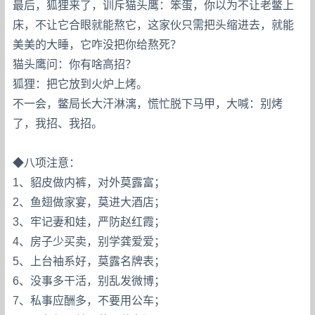
最后，狐狸来了，训斥猫头鹰：笨蛋，你以为不让老鳖上
床，不让它合眼就能熬它，这家伙只需把头缩进去，就能
美美的大睡，它咋没把你给熬死？
猫头鹰问：你有啥高招？
狐狸：把它放到火炉上烤。
不一会，鳖局长大汗淋漓，慌忙脱下马甲，大喊：别烤
了，我招、我招。
◆八项注意：
1、貂皮做内裤，对外莫露富；
2、鱼翅做家宴，莫进大酒店；
3、牢记妻和娃，严防赵红霞；
4、房子少买卖，别学龚爱爱；
5、上台袖系好，莫露名牌表；
6、没事多干活，别乱发微博；
7、私事应酬多，不要用公车；