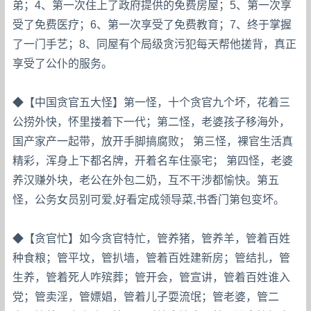
弟；4、第一次住上了政府提供的免费房屋；5、第一次享
受了免费医疗；6、第一次享受了免费教育；7、终于掌握
了一门手艺；8、同屋有个局级贪污犯每天帮他搓背，真正
享受了公仆的服务。
◆【中国贪官五大怪】第一怪，十个贪官九个坏，花着三
公捞外快，怀里搂着下一代；第二怪，老婆孩子移海外，
国产家产一起带，放开手脚搞腐败； 第三怪，裸官生活真
精彩，浑身上下都名牌，开着名车住豪宅； 第四怪，老婆
养汉赚外块，老公在外包二奶，互不干涉都愉快。第五
怪，公务女员别可爱,好看定成领导菜,书香门第包变坏。
◆【贪官忙】如今贪官特忙，管养猪，管养羊，管着百姓
种食粮；管平坟，管扒墙，管着百姓建新房；管结扎，管
生养，管着死人咋殡葬；管开会，管宣讲，管着百姓谁入
党；管卖淫，管嫖娼，管着儿子耍流氓；管老婆，管二