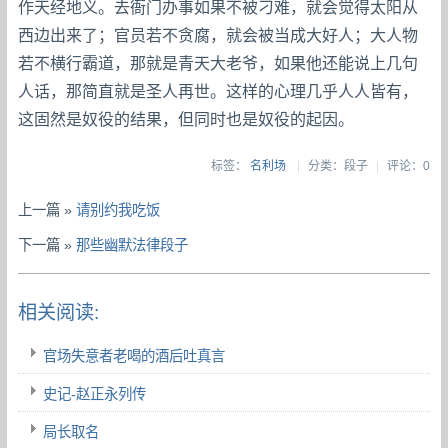
作天经地义。去衙门办事如果不被刁难，就会觉得太阳从
西边出来了；官员若不贪腐，就会被当成大好人；大人物
若不横行霸道，那就是青天大老爷，如果他还能说上几句
人话，那简直就是圣人再世。这样的心理几乎人人皆有，
这固然是奴役的结果，但同时也是奴役的起因。
标签：
名利场
|
分类：段子
|
评论：0
上一篇 »
请别约我吃饭
下一篇 »
那些幽默法律段子
相关阅读:
官场失意者老喝的酒后吐真言
史记-赵正永列传
局长取名