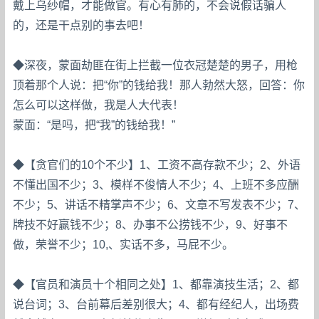
戴上乌纱帽，才能做官。有心有肺的，不会说假话骗人
的，还是干点别的事去吧！
◆深夜，蒙面劫匪在街上拦截一位衣冠楚楚的男子，用枪
顶着那个人说：把“你”的钱给我！那人勃然大怒，回答：你
怎么可以这样做，我是人大代表！
蒙面：“是吗，把“我”的钱给我！”
◆【贪官们的10个不少】1、工资不高存款不少；2、外语
不懂出国不少；3、模样不俊情人不少；4、上班不多应酬
不少；5、讲话不精掌声不少；6、文章不写发表不少；7、
牌技不好赢钱不少；8、办事不公捞钱不少，9、好事不
做，荣誉不少；10,、实话不多，马屁不少。
◆【官员和演员十个相同之处】1、都靠演技生活；2、都
说台词；3、台前幕后差别很大；4、都有经纪人，出场费