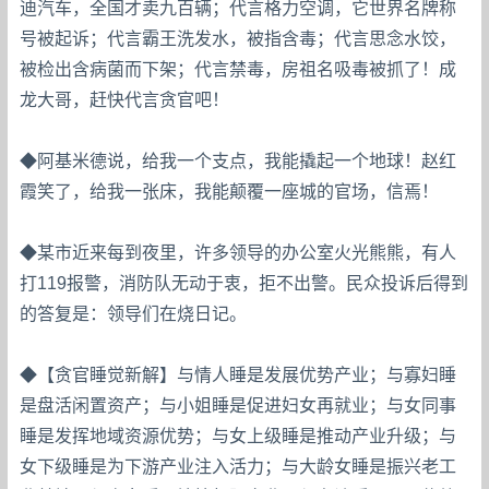
迪汽车，全国才卖九百辆；代言格力空调，它世界名牌称
号被起诉；代言霸王洗发水，被指含毒；代言思念水饺，
被检出含病菌而下架；代言禁毒，房祖名吸毒被抓了！成
龙大哥，赶快代言贪官吧！
◆阿基米德说，给我一个支点，我能撬起一个地球！赵红
霞笑了，给我一张床，我能颠覆一座城的官场，信焉！
◆某市近来每到夜里，许多领导的办公室火光熊熊，有人
打119报警，消防队无动于衷，拒不出警。民众投诉后得到
的答复是：领导们在烧日记。
◆【贪官睡觉新解】与情人睡是发展优势产业；与寡妇睡
是盘活闲置资产；与小姐睡是促进妇女再就业；与女同事
睡是发挥地域资源优势；与女上级睡是推动产业升级；与
女下级睡是为下游产业注入活力；与大龄女睡是振兴老工