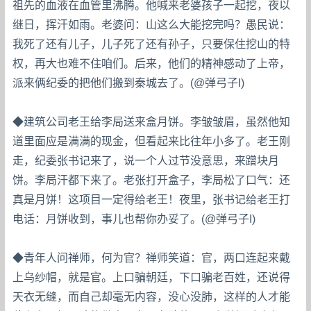
祖先的血液在血管里沸腾。他喊来老婆孩子一起挖，夜以
继日，挥汗如雨。老婆问：山这么大能挖完吗？愚民说：
我死了还有儿子，儿子死了还有孙子，只要保住挖山的特
权，再大也难不住咱们。后来，他们的精神感动了上帝，
派来俩纪委的把他们搬到秦城去了。(@弹弓子I)
◆建筑公司老王给李局送来盒月饼。李皱皱眉，虽然他知
道里面应是满满的现金，但看起来比往年小多了。老王刚
走，纪委张书记来了，说一个人过节没意思，来蹭块月
饼。李局汗都下来了。老张打开盒子，李局松了口气：还
真是月饼！这项目一定得给老王！夜里，张书记给老王打
电话：月饼收到，事儿也帮你办妥了。(@弹弓子I)
◆青年人问禅师，何为官？禅师笑道：官，两口连起来戴
上乌纱帽，就是官。上口骗朝廷，下口骗老百姓，还说得
天衣无缝，而自己却毫无内容，没心没肺，这样的人才能