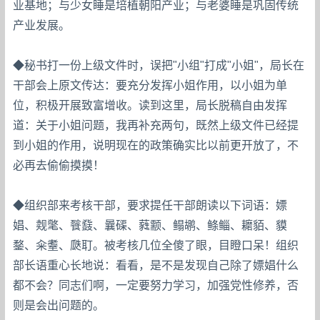
业基地；与少女睡是培植朝阳产业；与老婆睡是巩固传统
产业发展。
◆秘书打一份上级文件时，误把"小组"打成"小姐"，局长在
干部会上原文传达：要充分发挥小姐作用，以小姐为单
位，积极开展致富增收。读到这里，局长脱稿自由发挥
道：关于小姐问题，我再补充两句，既然上级文件已经提
到小姐的作用，说明现在的政策确实比以前更开放了，不
必再去偷偷摸摸！
◆组织部来考核干部，要求提任干部朗读以下词语：嫖
娼、觌氅、餮鼗、曩磲、蕤颥、鳎鹕、鲦鲻、耱貊、貘
鍪、籴耋、瓞耵。被考核几位全傻了眼，目瞪口呆！组织
部长语重心长地说：看看，是不是发现自己除了嫖娼什么
都不会？同志们啊，一定要努力学习，加强党性修养，否
则是会出问题的。