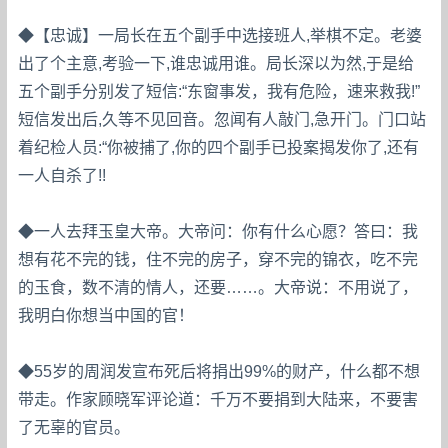
◆【忠诚】一局长在五个副手中选接班人,举棋不定。老婆
出了个主意,考验一下,谁忠诚用谁。局长深以为然,于是给
五个副手分别发了短信:“东窗事发，我有危险，速来救我!”
短信发出后,久等不见回音。忽闻有人敲门,急开门。门口站
着纪检人员:“你被捕了,你的四个副手已投案揭发你了,还有
一人自杀了!!
◆一人去拜玉皇大帝。大帝问：你有什么心愿？答曰：我
想有花不完的钱，住不完的房子，穿不完的锦衣，吃不完
的玉食，数不清的情人，还要……。大帝说：不用说了，
我明白你想当中国的官！
◆55岁的周润发宣布死后将捐出99%的财产，什么都不想
带走。作家顾晓军评论道：千万不要捐到大陆来，不要害
了无辜的官员。