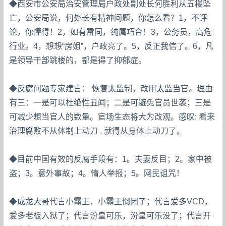
◆西安市公安局治安管理局户政处副处长何胜利从五楼坠
亡，公安局说，何处长有精神问题，你怎么看？1，不评
论，你懂得！2，如有雷同，纯属巧合！3，公务员，高危
行业。4，想想“房姐”，户政亮了。5，反正我信了。6，凡
是领导干部跳楼的，都是得了抑郁症。
◆反腐问题专家建言： 恢复太监制，改用太监当官。理由
有三：一是可以杜绝性丑闻；二是可避免官员世袭；三是
可减少想当官人的数量。官场生态将大为改观。感叹: 看来
治理腐败不从体制上动刀 , 就得从身体上动刀了。
◆目前中国有效的反腐手段有：1。夫妻反目；2。家中被
盗；3。意外事故；4。情人举报；5。网民诅咒！
◆成龙大哥代言小霸王，小霸王倒闭了；代言爱多VCD，
爱多老板入狱了；代言汾皇可乐，汾皇可乐没了；代言开