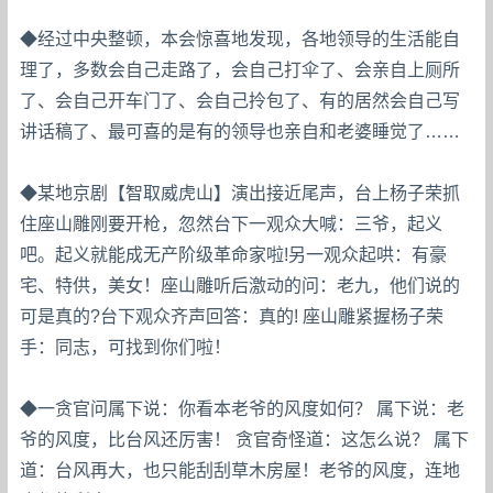
◆经过中央整顿，本会惊喜地发现，各地领导的生活能自
理了，多数会自己走路了，会自己打伞了、会亲自上厕所
了、会自己开车门了、会自己拎包了、有的居然会自己写
讲话稿了、最可喜的是有的领导也亲自和老婆睡觉了……
◆某地京剧【智取威虎山】演出接近尾声，台上杨子荣抓
住座山雕刚要开枪，忽然台下一观众大喊：三爷，起义
吧。起义就能成无产阶级革命家啦!另一观众起哄：有豪
宅、特供，美女！座山雕听后激动的问：老九，他们说的
可是真的?台下观众齐声回答：真的! 座山雕紧握杨子荣
手：同志，可找到你们啦！
◆一贪官问属下说：你看本老爷的风度如何？ 属下说：老
爷的风度，比台风还厉害！ 贪官奇怪道：这怎么说？ 属下
道：台风再大，也只能刮刮草木房屋！老爷的风度，连地