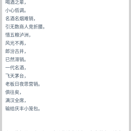
喝酒之辈，
小心低调。
名酒名烟难销，
引无数商人竞折腰。
惜五粮泸洲，
风光不再，
郎汾古井，
已然滞销。
一代名酒，
飞天茅台，
老板日夜思营销。
俱往矣，
满汉全席，
输给庆丰小笼包。