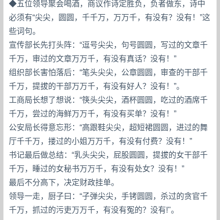
◆五位领导聚会喝酒，商议作诗定胜负，负者做东，诗中
必须有“尖尖，圆圆，千千万，万万千，有没有？没有！”这
些词句。
宣传部长先打头阵：“逗号尖尖，句号圆圆，写过的文章千
千万，审过的文章万万千，有没有真话？没有！”
组织部长害怕落后：“笔头尖尖，公章圆圆，审查的干部千
千万，提拔的干部万万千，有没有好人？没有！”。
工商局长想了想说：“筷头尖尖，酒杯圆圆，吃过的酒席千
千万，尝过的海鲜万万千，有没有买单？没有！”
公安局长得意忘形：“高跟鞋尖尖，超短裙圆圆，进过的舞
厅千千万，搂过的小姐万万千，有没有付费？没有！”
书记最后做总结：“乳头尖尖，屁股圆圆，提拔的女干部千
千万，睡过的女秘书万万千，有没有处女？没有！”
最后不分高下，决定财政挂单。
领导一走，厨子曰：“子弹尖尖，手铐圆圆，杀过的贪官千
千万，抓过的污吏万万千，有没有冤的？没有!"。