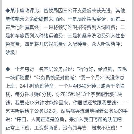
◆某市廉政评比，畜牧局因三公开支最低荣获先进。其他
单位艳羡之余纷纷前来取经。于是局座摆席宴请，酒过三
巡后他吐露真经：一是将领导吃喝招待费列入饲料费；二
是将车旅费列入种猪运输费；三是将桑拿洗浴费列入牲畜
免疫费；四是将开房娱乐费列入配种费。众人听罢皆呼：
妙极！
◆一个乞丐对一名基层公务员说："行行好，给点钱，五毛
一块都随便！"公务员愤怒对他喊："我一个月31天没休息
上班，24小时值班待命，一个月44640分钟只赚两千多块
钱，每分钟才赚8分钱，你花15秒说13个字就跟我要1块
钱，我要花13分钟才能挣回来，你居然还敢跟我要钱？！”
乞丐听后给了公务员2块，然后痛哭流涕地握着公务员的手
说：“哥们，人间正道是沧桑，来加入我们丐帮的队伍吧！
正常上下班，工资翻两番，没有领导管，周末不值班！”