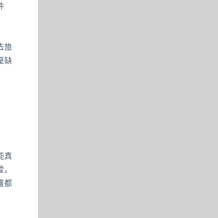
件
去旅
是缺
能真
爱。
谁都