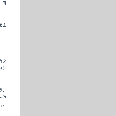
，再
无主
育之
已经
伐，
被你
后，