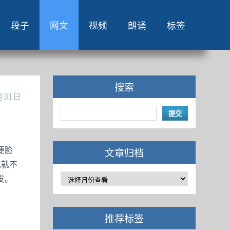
段子
网文
视频
朗诵
标签
搜索
月31日
要脸
文章归档
我就不
发。
推荐标签