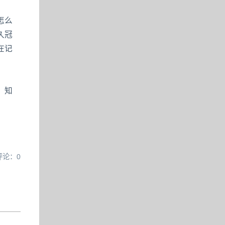
怎么
久冠
在记
。知
评论：0