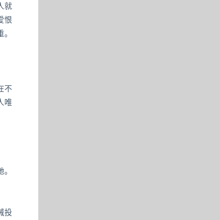
人就
爱恨
重。
在不
人唯
她。
械投