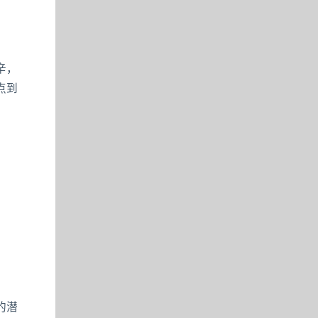
辛，
点到
的潜