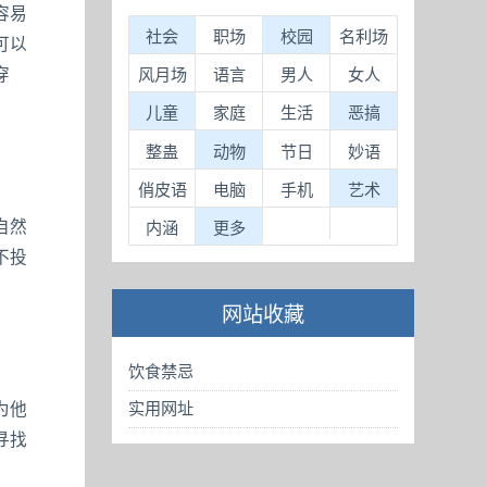
容易
社会
职场
校园
名利场
可以
穿
风月场
语言
男人
女人
儿童
家庭
生活
恶搞
整蛊
动物
节日
妙语
俏皮语
电脑
手机
艺术
自然
内涵
更多
不投
网站收藏
饮食禁忌
实用网址
为他
寻找