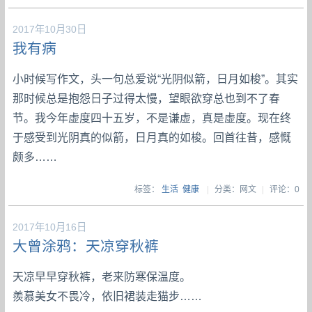
2017年10月30日
我有病
小时候写作文，头一句总爱说“光阴似箭，日月如梭”。其实
那时候总是抱怨日子过得太慢，望眼欲穿总也到不了春
节。我今年虚度四十五岁，不是谦虚，真是虚度。现在终
于感受到光阴真的似箭，日月真的如梭。回首往昔，感慨
颇多……
标签：
生活
健康
|
分类：网文
|
评论：0
2017年10月16日
大曾涂鸦：天凉穿秋裤
天凉早早穿秋裤，老来防寒保温度。
羨慕美女不畏冷，依旧裙装走猫步……