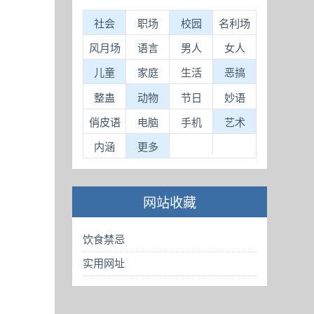
社会
职场
校园
名利场
风月场
语言
男人
女人
儿童
家庭
生活
恶搞
整蛊
动物
节日
妙语
俏皮语
电脑
手机
艺术
内涵
更多
网站收藏
饮食禁忌
实用网址