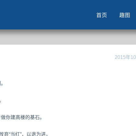
首页
趣图
2015年1
明。
。
着做你建高楼的基石。
时放弃“当红”，以退为进。