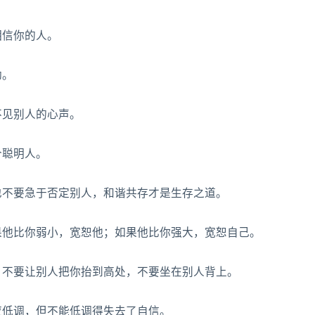
相信你的人。
劲。
不见别人的心声。
个聪明人。
；也不要急于否定别人，和谐共存才是生存之道。
如果他比你弱小，宽恕他；如果他比你强大，宽恕自己。
腿，不要让别人把你抬到高处，不要坐在别人背上。
人应低调，但不能低调得失去了自信。