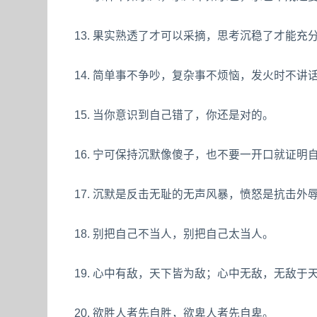
13. 果实熟透了才可以采摘，思考沉稳了才能充
14. 简单事不争吵，复杂事不烦恼，发火时不讲
15. 当你意识到自己错了，你还是对的。
16. 宁可保持沉默像傻子，也不要一开口就证明
17. 沉默是反击无耻的无声风暴，愤怒是抗击外辱
18. 别把自己不当人，别把自己太当人。
19. 心中有敌，天下皆为敌；心中无敌，无敌于
20. 欲胜人者先自胜，欲卑人者先自卑。