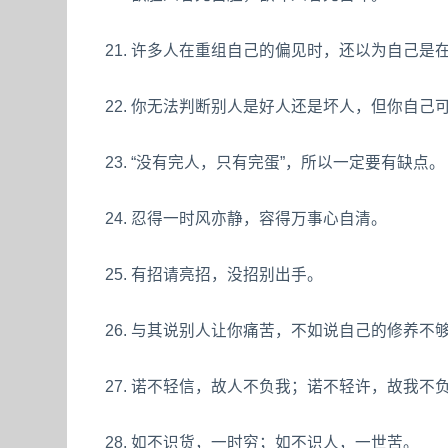
21. 许多人在重组自己的偏见时，还以为自己是
22. 你无法判断别人是好人还是坏人，但你自己
23. “没有完人，只有完蛋”，所以一定要有缺点。
24. 忍得一时风亦静，容得万事心自清。
25. 有招请亮招，没招别出手。
26. 与其说别人让你痛苦，不如说自己的修养不
27. 诺不轻信，故人不负我；诺不轻许，故我不
28. 如不识货，一时穷；如不识人，一世苦。