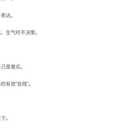
分表达。
话，生气时不决策。
自己是傻瓜。
的有效“自残”。
天下。