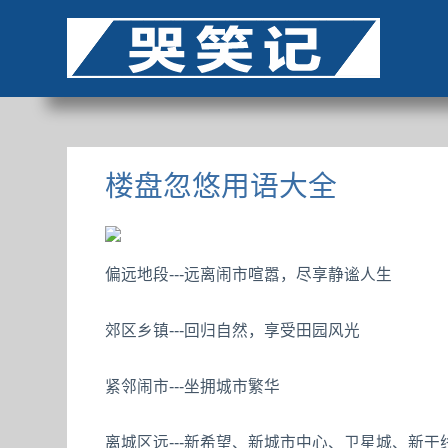
楼盘忽悠用语大全
偏远地段---远离闹市喧嚣，尽享静谧人生
郊区乡镇---回归自然，享受田园风光
紧邻闹市---坐拥城市繁华
离城区远---新希望、新城市中心、卫星城、新干