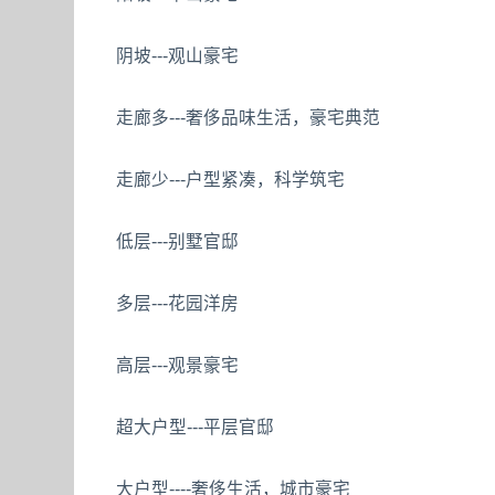
阴坡---观山豪宅
走廊多---奢侈品味生活，豪宅典范
走廊少---户型紧凑，科学筑宅
低层---别墅官邸
多层---花园洋房
高层---观景豪宅
超大户型---平层官邸
大户型----奢侈生活，城市豪宅