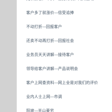
客户多了就涨价---倍受追捧
不动打折---回报客户
还卖不动再打折---回报社会
业务员天天讲解---接待客户
领导给客户讲解---产品说明会
客户上网查资料---网上全是对我们的评价
业内人士上网---市调
阳坡---半山豪宅