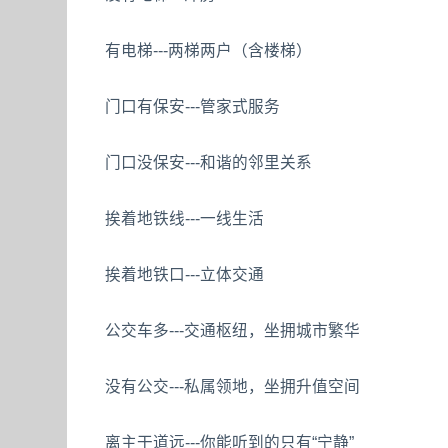
有电梯---两梯两户（含楼梯）
门口有保安---管家式服务
门口没保安---和谐的邻里关系
挨着地铁线---一线生活
挨着地铁口---立体交通
公交车多---交通枢纽，坐拥城市繁华
没有公交---私属领地，坐拥升值空间
离主干道远---你能听到的只有“宁静”