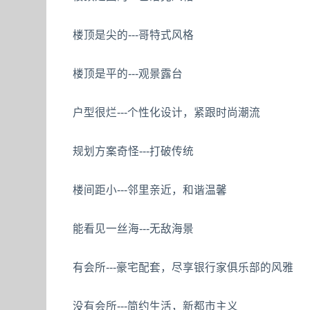
楼顶是尖的---哥特式风格
楼顶是平的---观景露台
户型很烂---个性化设计，紧跟时尚潮流
规划方案奇怪---打破传统
楼间距小---邻里亲近，和谐温馨
能看见一丝海---无敌海景
有会所---豪宅配套，尽享银行家俱乐部的风雅
没有会所---简约生活，新都市主义