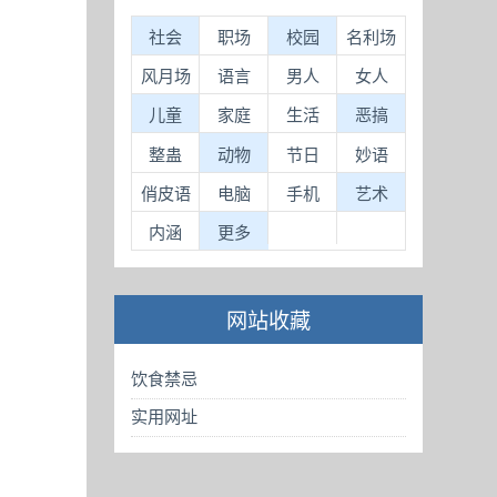
社会
职场
校园
名利场
风月场
语言
男人
女人
儿童
家庭
生活
恶搞
整蛊
动物
节日
妙语
俏皮语
电脑
手机
艺术
内涵
更多
网站收藏
饮食禁忌
实用网址