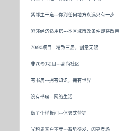
紧邻主干道---你到任何地方永远只有一步
紧邻经济适用房---本区域市政条件即将改善
70/90项目---精致三居，创意无限
非70/90项目---高尚社区
有书房---拥有知识，拥有世界
没有书房---网络生活
做了个样板间---体验式营销
光积累客户不卖---蓄势待发，闪亮登场