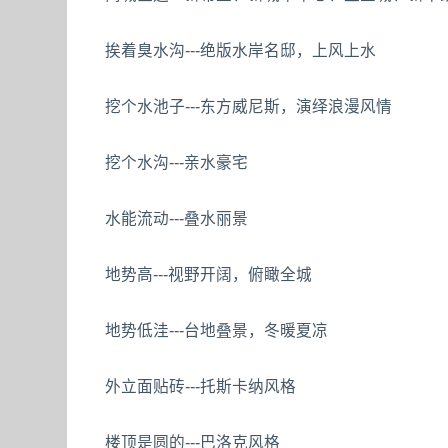
挨着臭水沟---绝版水岸名邸，上风上水
挖个水池子---东方威尼斯，演绎浪漫风情
挖个水沟---亲水豪宅
水能流动---叠水丽景
地势高---视野开阔，俯瞰全城
地势低洼---台地叠景，冬暖夏凉
外立面贴砖---托斯卡纳风格
楼顶是圆的---巴洛克风格