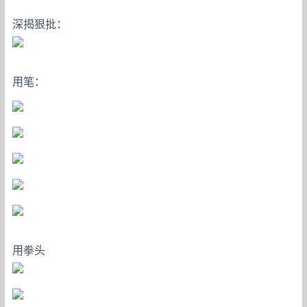
深揭狠批：
用笔：
用拳头