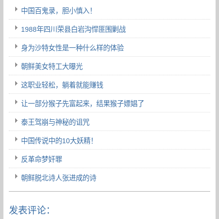
中国百鬼录，胆小慎入！
1988年四川荣县白岩沟悍匪围剿战
身为沙特女性是一种什么样的体验
朝鲜美女特工大曝光
这职业轻松，躺着就能赚钱
让一部分猴子先富起来，结果猴子嫖娼了
泰王驾崩与神秘的诅咒
中国传说中的10大妖精！
反革命梦奸罪
朝鲜脱北诗人张进成的诗
发表评论：