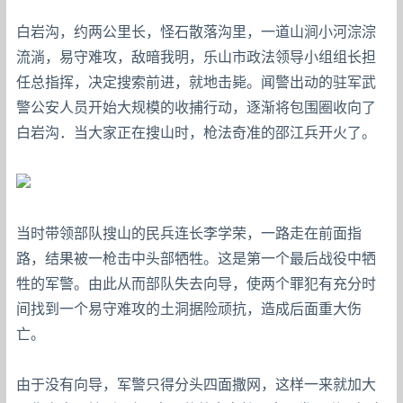
白岩沟，约两公里长，怪石散落沟里，一道山涧小河淙淙
流淌，易守难攻，敌暗我明，乐山市政法领导小组组长担
任总指挥，决定搜索前进，就地击毙。闻警出动的驻军武
警公安人员开始大规模的收捕行动，逐渐将包围圈收向了
白岩沟．当大家正在搜山时，枪法奇准的邵江兵开火了。
当时带领部队搜山的民兵连长李学荣，一路走在前面指
路，结果被一枪击中头部牺牲。这是第一个最后战役中牺
牲的军警。由此从而部队失去向导，使两个罪犯有充分时
间找到一个易守难攻的土洞据险顽抗，造成后面重大伤
亡。
由于没有向导，军警只得分头四面撒网，这样一来就加大