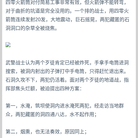
四零火箭筒对付简易工事非常有效，但火箭弹不能转弯，
对于曲折的坑道是完全没用的。一个排的战士，用四零火
箭筒连续发射20发，大地震动，巨石摇晃，两犯藏匿的石
洞洞口的杂草全被烧焦。
武警战士认为两个歹徒肯定已经被炸死，手拿手电筒进洞
搜索，被洞内射出的子弹打中手电筒，只得赶忙退出来。
石洞久攻不下，两犯仍活着。面对两个歹徒的地道战，指
挥部焦头烂额，被迫提出四种方案：
第一，水淹，筑坝使洞内进水淹死两犯，经走访当地群
众，两犯藏匿的洞四通八达，水不起作用；
第二，烟熏，也无法奏效，原因同上；