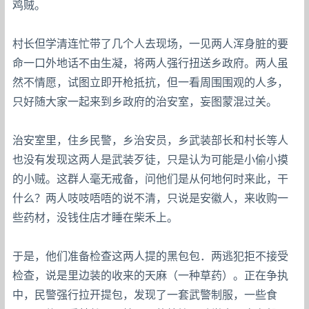
鸡贼。
村长但学清连忙带了几个人去现场，一见两人浑身脏的要
命一口外地话不由生凝，将两人强行扭送乡政府。两人虽
然不情愿，试图立即开枪抵抗，但一看周围围观的人多，
只好随大家一起来到乡政府的治安室，妄图蒙混过关。
治安室里，住乡民警，乡治安员，乡武装部长和村长等人
也没有发现这两人是武装歹徒，只是认为可能是小偷小摸
的小贼。这群人毫无戒备，问他们是从何地何时来此，干
什么？两人吱吱唔唔的说不清，只说是安徽人，来收购一
些药材，没钱住店才睡在柴禾上。
于是，他们准备检查这两人提的黑包包．两逃犯拒不接受
检查，说是里边装的收来的天麻（一种草药）。正在争执
中，民警强行拉开提包，发现了一套武警制服，一些食