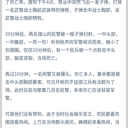
了伤亡率。搜到下午4点，草丛中突然飞出一发子弹，打穿
一名武警战士胸前武装带的弹匣，子弹击中战士胸部，该
武警战士随即牺牲。
20分钟后，两名搜山的民警被一梭子弹扫射，一中头部，
一中腹部，一死一伤！听到枪声的军警闻讯而来，缩小了
包围圈。仅仅10分钟后，有一个民兵被一个点射击中头
部，脑浆迸裂，当场死亡。
再过10分钟，一名刑警又被爆头。伤亡多人，基本都是被
击中头部胸部要害，可见开枪的歹徒邵江兵枪法颇为了
得。此时白岩沟聚集几百名民警，本来伤亡应该就是军
警。
可是他们没有想到，由于当时社会娱乐贫乏，农民都喜欢
围观看热闹。上万名当地群众闻讯，蜂拥前来看热闹，当