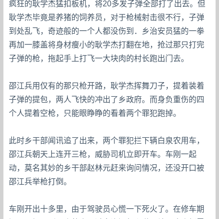
疯狂的耿学杰猛扣板机，将20多发子弹全部打了出去。但
耿学杰毕竟是养猪的饲养员，对于枪械射击很不行，子弹
到处乱飞，奇迹般的一个人都没伤到．乡治安员猛的一拳
再加一膝盖将身材瘦小的耿学杰打翻在地，抢过那只打完
子弹的枪，拖起手上打飞一大块肉的村长跑出门去。
邵江兵用仅有的那只枪开路，耿学杰挥舞刀子，提着装着
子弹的提包，两人飞快的冲出了乡政府。而身负重伤的四
个人提着空枪，只能眼睁睁的看着两个罪犯跑掉。
此时乡干部闻讯追了出来，两个罪犯拦下辆白泉农用车，
邵江兵朝天上连开三枪，威胁司机立即开车。车刚一起
动，莫名其妙的乡干部赵林元赶来询问情况，还没开口被
邵江兵举枪打倒。
车刚开出十多里，由于驾驶员心慌一下死火了。在修车期