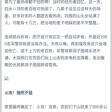
是为了看热闹都不怕死啊！当时的经历者回忆，这一天，
四乡八邻的老百姓可热闹了，几辈子没见过这样大的场
面，好多好多的人都跑去看热闹，四周的山头全站满了
人，可能有十几万，把当地的麦子地踩的是平平整整。
连续损兵折将，而歹徒只有区区一把自动步枪，外面近200
0名军警却就是没有办法。天色以晚，再如强攻肯定只会增
加伤亡，成千上万的老百姓，军警将那洞子围得水泄不
通，大探照灯在农民们抬上山去的发电机支撑着，发出耀
眼的光将那洞子周围照得雪亮。
火攻！烧死歹徒
夜里最终确定了：火攻！连夜，农民们下山抗来了800多公