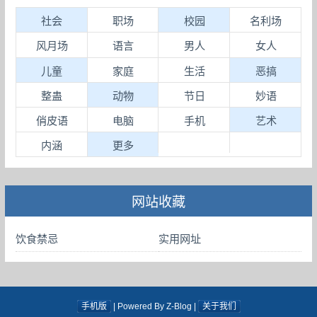
社会
职场
校园
名利场
风月场
语言
男人
女人
儿童
家庭
生活
恶搞
整蛊
动物
节日
妙语
俏皮语
电脑
手机
艺术
内涵
更多
网站收藏
饮食禁忌
实用网址
手机版
| Powered By Z-Blog |
关于我们