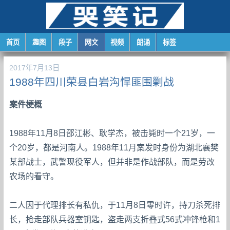
首页
趣图
段子
网文
视频
朗诵
标签
2017年7月13日
1988年四川荣县白岩沟悍匪围剿战
案件梗概
1988年11月8日邵江彬、耿学杰，被击毙时一个21岁，一
个20岁，都是河南人。1988年11月案发时身份为湖北襄樊
某部战士，武警现役军人，但并非是作战部队，而是劳改
农场的看守。
二人因于代理排长有私仇，于11月8日零时许，持刀杀死排
长，抢走部队兵器室钥匙，盗走两支折叠式56式冲锋枪和1