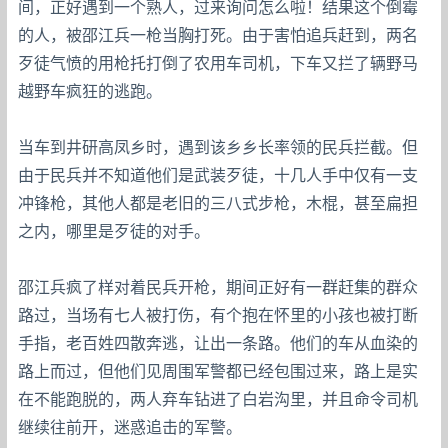
间，正好遇到一个熟人，过来询问怎么啦！结果这个倒霉
的人，被邵江兵一枪当胸打死。由于害怕追兵赶到，两名
歹徒气愤的用枪托打倒了农用车司机，下车又拦了辆野马
越野车疯狂的逃跑。
当车到井研高凤乡时，遇到该乡乡长率领的民兵拦截。但
由于民兵并不知道他们是武装歹徒，十几人手中仅有一支
冲锋枪，其他人都是老旧的三八式步枪，木棍，甚至扁担
之内，哪里是歹徒的对手。
邵江兵疯了样对着民兵开枪，期间正好有一群赶集的群众
路过，当场有七人被打伤，有个抱在怀里的小孩也被打断
手指，老百姓四散奔逃，让出一条路。他们的车从血染的
路上而过，但他们见周围军警都已经包围过来，路上是实
在不能跑脱的，两人弃车钻进了白岩沟里，并且命令司机
继续往前开，迷惑追击的军警。