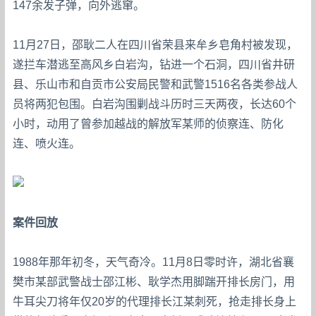
147余发子弹，向外逃窜。
11月27日，邵耿二人在四川省荣县来牟乡皂角村被发现，
遂拦车潜逃至高风乡白岩沟，钻进一个石洞，四川省井研
县、乐山市和自贡市公安局民警和武警1516名各类参战人
员将两犯包围。白岩沟围剿战斗历时三天两夜，长达60个
小时，动用了曾参加越战的解放军某师的侦察连、防化
连、喷火连。
案件回放
1988年那年初冬，天气奇冷。11月8日零时许，湖北省襄
樊市某部武警战士邵江彬、耿学杰用脚踹开排长房门，用
牛耳尖刀将年仅20岁的代理排长江某刺死，抢走排长身上