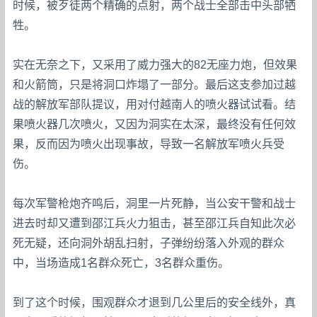
时候，被歹徒两个精确的点射，两个战士全部击中头部牺
牲。
实在无奈之下，又采用了威力强大的82无座力炮，但效果
和火箭筒，只是将洞口炸塌了一部分。最后这支参加过越
战的解放军部队提议，用对付越南人的喷火器试试看。结
果喷火器几次喷火，又因为洞实在太深，最终没有任何效
果，反而因为喷火出现事故，导致一名解放军喷火兵受
伤。
每次军警枪炮齐鸣后，洞里一片死静，当公安干警和战士
进去时却又遭到邵江兵火力狙击，甚至邵江兵自知此次必
死无疑，还向洞外胡乱扫射，子弹纷纷落入外观的群众
中，当场造成1名群众死亡，3名群众重伤。
到了这个时候，围观群众才退到几公里后的安全线外，真