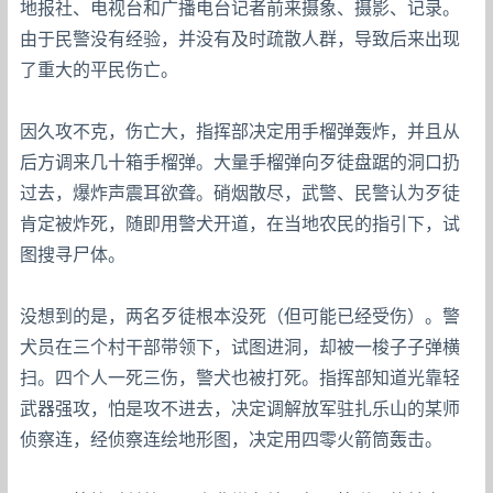
地报社、电视台和广播电台记者前来摄象、摄影、记录。
由于民警没有经验，并没有及时疏散人群，导致后来出现
了重大的平民伤亡。
因久攻不克，伤亡大，指挥部决定用手榴弹轰炸，并且从
后方调来几十箱手榴弹。大量手榴弹向歹徒盘踞的洞口扔
过去，爆炸声震耳欲聋。硝烟散尽，武警、民警认为歹徒
肯定被炸死，随即用警犬开道，在当地农民的指引下，试
图搜寻尸体。
没想到的是，两名歹徒根本没死（但可能已经受伤）。警
犬员在三个村干部带领下，试图进洞，却被一梭子子弹横
扫。四个人一死三伤，警犬也被打死。指挥部知道光靠轻
武器强攻，怕是攻不进去，决定调解放军驻扎乐山的某师
侦察连，经侦察连绘地形图，决定用四零火箭筒轰击。