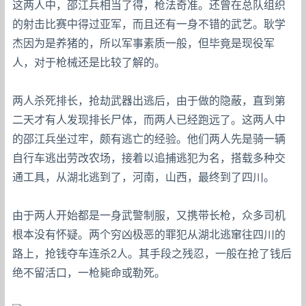
这两人中，邵江兵相当了得，枪法奇准。还曾在总队组织
的射击比赛中得过亚军，而且还有一身不错的武艺。耿学
杰因为是养猪的，所以军事素质一般，但毕竟是现役军
人，对于枪械还是比较了解的。
两人杀死排长，抢劫武器出逃后，由于做的隐蔽，直到第
二天才有人发现排长尸体，而两人已经跑远了。这两人中
的邵江兵坐过牢，颇有逃亡的经验。他们两人先是骑一辆
自行车逃出劳改农场，接着以追捕逃犯为名，搭载多种交
通工具，从湖北逃到了，河南，山西，最终到了四川。
由于两人开始都是一身武警制服，又携带长枪，众多司机
根本没有怀疑。两个穷凶极恶的罪犯从湖北逃窜往四川的
路上，抢钱夺车连杀2人。其手段之残忍，一般在抢了钱后
绝不留活口，一枪毙命或勒死。