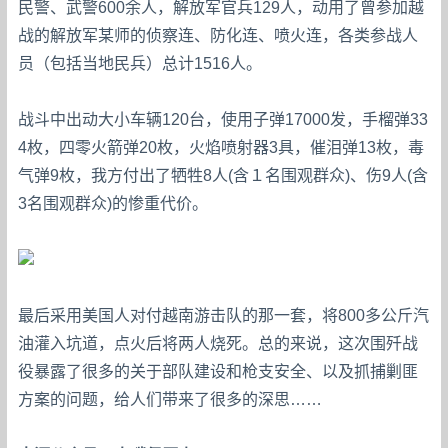
民警、武警600余人，解放军官兵129人，动用了曾参加越
战的解放军某师的侦察连、防化连、喷火连，各类参战人
员（包括当地民兵）总计1516人。
战斗中出动大小车辆120台，使用子弹17000发，手榴弹33
4枚，四零火箭弹20枚，火焰喷射器3具，催泪弹13枚，毒
气弹9枚，我方付出了牺牲8人(含１名围观群众)、伤9人(含
3名围观群众)的惨重代价。
最后采用美国人对付越南游击队的那一套，将800多公斤汽
油灌入坑道，点火后将两人烧死。总的来说，这次围歼战
役暴露了很多的关于部队建设和枪支安全、以及抓捕剿匪
方案的问题，给人们带来了很多的深思……