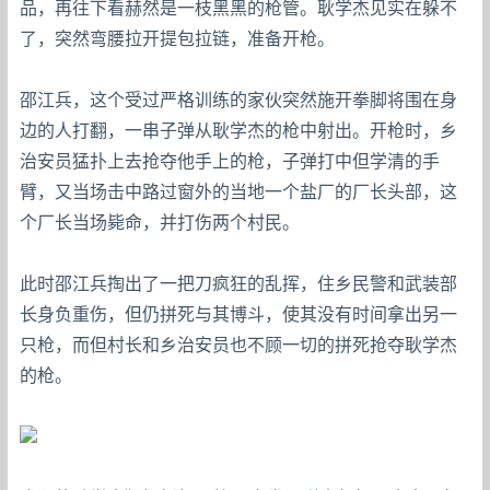
品，再往下看赫然是一枝黑黑的枪管。耿学杰见实在躲不
了，突然弯腰拉开提包拉链，准备开枪。
邵江兵，这个受过严格训练的家伙突然施开拳脚将围在身
边的人打翻，一串子弹从耿学杰的枪中射出。开枪时，乡
治安员猛扑上去抢夺他手上的枪，子弹打中但学清的手
臂，又当场击中路过窗外的当地一个盐厂的厂长头部，这
个厂长当场毙命，并打伤两个村民。
此时邵江兵掏出了一把刀疯狂的乱挥，住乡民警和武装部
长身负重伤，但仍拼死与其博斗，使其没有时间拿出另一
只枪，而但村长和乡治安员也不顾一切的拼死抢夺耿学杰
的枪。