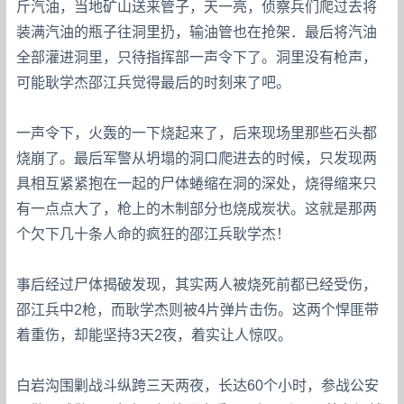
斤汽油，当地矿山送来管子，天一亮，侦察兵们爬过去将
装满汽油的瓶子往洞里扔，输油管也在抢架．最后将汽油
全部灌进洞里，只待指挥部一声令下了。洞里没有枪声，
可能耿学杰邵江兵觉得最后的时刻来了吧。
一声令下，火轰的一下烧起来了，后来现场里那些石头都
烧崩了。最后军警从坍塌的洞口爬进去的时候，只发现两
具相互紧紧抱在一起的尸体蜷缩在洞的深处，烧得缩来只
有一点点大了，枪上的木制部分也烧成炭状。这就是那两
个欠下几十条人命的疯狂的邵江兵耿学杰！
事后经过尸体揭破发现，其实两人被烧死前都已经受伤，
邵江兵中2枪，而耿学杰则被4片弹片击伤。这两个悍匪带
着重伤，却能坚持3天2夜，着实让人惊叹。
白岩沟围剿战斗纵跨三天两夜，长达60个小时，参战公安