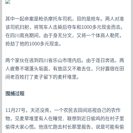
其中一起命案是枪杀摩托车司机，目的是抢车。两人对准
该司机扫射，将驾车人击毙后夺车和1000多元现金而去。
在四川南充期间，由于身无分文，又将一个体商人勒死，
抢劫了他的1000多元现金。
两个家伙在逃到四川省乐山市境内后。由于连日奔逃，两
人疲惫不堪蓬头垢面，有旅店又不敢去住，只好露宿在田
间老百姓打了麦子留下的麦杆堆里。
围捕过程
11月27号，天还没亮，一个农民去田间巡视自己的农作
物，见麦草堆里有人在睡觉．联想到近日偷鸡的在村子里
偷得大家心慌。他连忙跑去村长那里报告，说是可能有偷