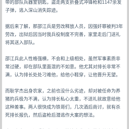
带的部队兵器室钥匙，盗走两支折叠式冲锋枪和1147余发
子弹，逃入深山消失踪迹。
据后来了解，那邵江兵是劳改释放人员，因强奸罪被判3年
劳改，出狱后因当时我兵役制度不完善，家里走后门送礼
将其送入部队。
邵江兵此人性格强横，不会和上级相处，虽然军事素质非
常过硬，却在部队里面混的不如意。他尤其对排长非常不
满，认为排长处处刁难他，给他小鞋穿，让他晋升无望。
而耿学杰出身农家，之前也没什么劣迹，却对被任命为养
猪的兵极为不满，认为排长私心太重，不送礼就故意给他
这种差事。两人很快成为铁哥们，几次酒后商讨，就有杀
死排长报仇，然后盗枪后潜逃作大案的想法。