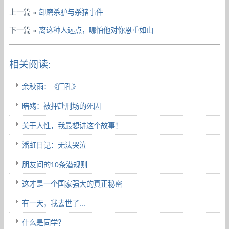
上一篇 »
卸磨杀驴与杀猪事件
下一篇 »
离这种人远点，哪怕他对你恩重如山
相关阅读:
余秋雨：《门孔》
暗殇：被押赴刑场的死囚
关于人性，我最想讲这个故事！
潘虹日记：无法哭泣
朋友间的10条潜规则
这才是一个国家强大的真正秘密
有一天，我去世了...
什么是同学？