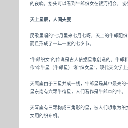
的夜晚，抬头可以看到牛郎织女在银河相会，或
天上星辰，人间夫妻
民歌里唱的“七月里来七月七呀，天上的牛郎配织
而且形成了一年一度的七夕节。
“牛郎织女”的传说是古人依据星象创造的。牛郎
作“牵牛星（牛郎星）”和“织女星”，现代天文学
天鹰座由于三星并成一线，牛郎星是其中最亮的
星东南有六颗牛宿星，人们看作是牛郎牵的牛。
天琴座有三颗构成三角形的星，被人们想象为织
女用的织布机。