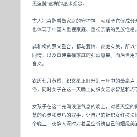
无盗贼”这样的巫术观念。
古人把喜鹊看做家庭的守护神，就赋予它促成分
也体现了中国人重视家庭、重视亲情的民族性格
鹊和桥的意义重合，都与爱情、家庭有关，所以“
同情，以及重建幸福家庭的强烈愿望。而后世用来
含义。
农历七月黄昏，织女星正好升到一年中的最高点
俗，同时女子在这一天晚上向织女乞求智慧和巧
女孩子在这个充满浪漫气息的晚上，对着天空的
慧的心灵和灵巧的双手，让自己的针织女红技法
个晚上，夜静人深时对着星空祈祷自己的姻缘美