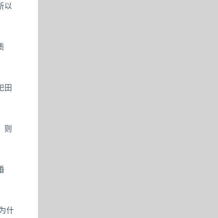
所以
质
祀田
，则
婚
为什