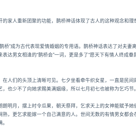
开的家人重新团聚的功能，鹊桥神话体现了古人的这种观念和理
。
鹊桥”成为古代表现爱情婚姻的专用语。鹊桥神话表达了对夫妻
表达男女相逢的“鹊桥会”一词，更是多了“愿天下有情人终成眷属
，在人们的头顶上清晰可见。七夕坐看牵牛织女星，一直是民间
艺，也少不了向她求赐美满姻缘，所以七月初七也被称为乞巧节
朗朗明月，摆上时令瓜果，朝天祭拜，乞求天上的女神能赋予她
娴熟，更乞求能嫁一个自己满意的人。世间无数的有情男女都会
满。