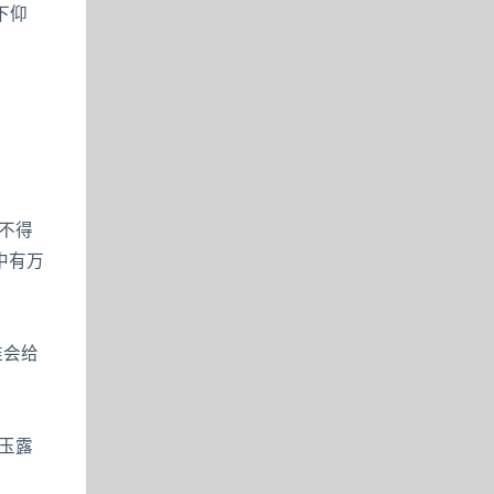
下仰
不得
中有万
谁会给
玉露