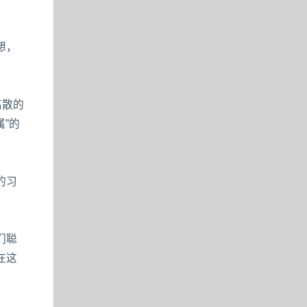
想，
离散的
”的
的习
。
们聪
在这