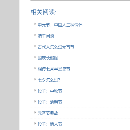
相关阅读:
中元节：中国人三种情怀
端午闲谈
古代人怎么过元宵节
国庆长假赋
相传七月半是鬼节
七夕怎么过？
段子：中秋节
段子：清明节
元宵节典故
段子：情人节