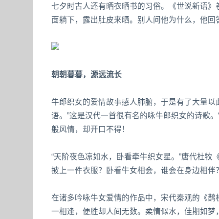
七夕时古人还有晒衣晒书的习俗。《世说新语》
面躺下，露出肚皮来晒。别人问他为什么，他回答
朝朝暮暮，源远流长
牛郎织女的爱情故事感人肺腑，于是有了大量以
语。”这是汉代一首很有名的咏牛郎织女的诗歌。
般风情，却开口不得！
“天阶夜色凉如水，卧看牵牛织女星。”唐代杜牧
披上一件衣服？卧看牛女相会，谁会在身边相伴
在诸多吟咏牛女爱情的作品中，宋代秦观的《鹊
一相逢，便胜却人间无数。柔情似水，佳期如梦