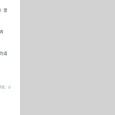
》里
弄
的道
评论：0