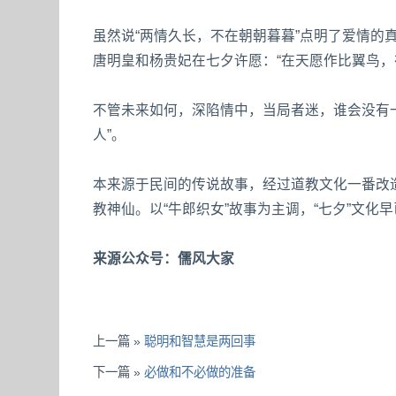
虽然说“两情久长，不在朝朝暮暮”点明了爱情的
唐明皇和杨贵妃在七夕许愿：“在天愿作比翼鸟，
不管未来如何，深陷情中，当局者迷，谁会没有
人”。
本来源于民间的传说故事，经过道教文化一番改造
教神仙。以“牛郎织女”故事为主调，“七夕”文化
来源公众号：儒风大家
上一篇 »
聪明和智慧是两回事
下一篇 »
必做和不必做的准备