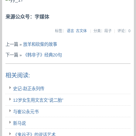
来源公众号：字媒体
标签：
语言
古文体
|
分类：段子
|
评论：0
上一篇 »
放羊和砍柴的故事
下一篇 »
《韩非子》经典20句
相关阅读:
史记-赵正永列传
12岁女生用文言文“说二胎”
与崔公永元书
新马说
《鬼谷子》的说话艺术