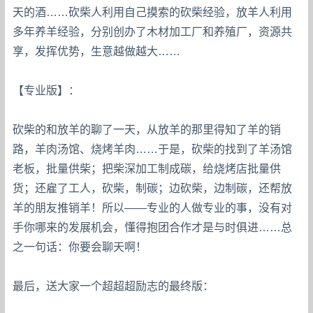
天的酒……砍柴人利用自己摸索的砍柴经验，放羊人利用
多年养羊经验，分别创办了木材加工厂和养殖厂，资源共
享，发挥优势，生意越做越大……
【专业版】：
砍柴的和放羊的聊了一天，从放羊的那里得知了羊的销
路，羊肉汤馆、烧烤羊肉……于是，砍柴的找到了羊汤馆
老板，批量供柴；把柴深加工制成碳，给烧烤店批量供
货；还雇了工人，砍柴，制碳；边砍柴，边制碳，还帮放
羊的朋友推销羊！所以——专业的人做专业的事，没有对
手你哪来的发展机会，懂得抱团合作才是与时俱进……总
之一句话：你要会聊天啊！
最后，送大家一个超超超励志的最终版：