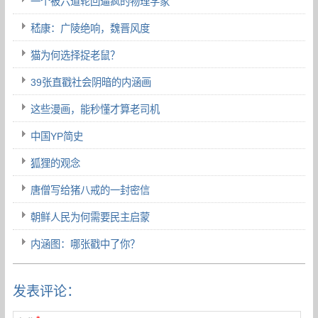
一个被六道轮回逼疯的物理学家
嵇康：广陵绝响，魏晋风度
猫为何选择捉老鼠？
39张直戳社会阴暗的内涵画
这些漫画，能秒懂才算老司机
中国YP简史
狐狸的观念
唐僧写给猪八戒的一封密信
朝鲜人民为何需要民主启蒙
内涵图：哪张戳中了你？
发表评论：