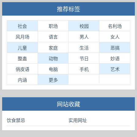
推荐标签
社会
职场
校园
名利场
风月场
语言
男人
女人
儿童
家庭
生活
恶搞
整蛊
动物
节日
妙语
俏皮语
电脑
手机
艺术
内涵
更多
网站收藏
饮食禁忌
实用网址