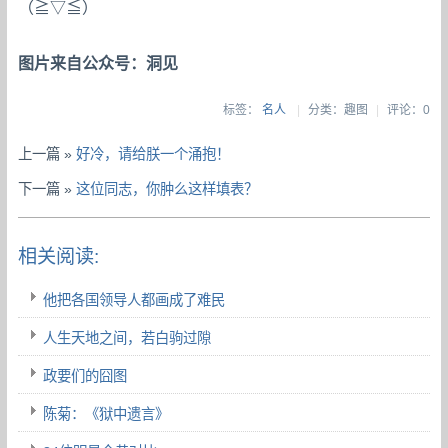
（≧▽≦）
图片来自公众号：洞见
标签：
名人
|
分类：趣图
|
评论：0
上一篇 »
好冷，请给朕一个涌抱！
下一篇 »
这位同志，你肿么这样填表？
相关阅读:
他把各国领导人都画成了难民
人生天地之间，若白驹过隙
政要们的囧图
陈菊：《狱中遗言》