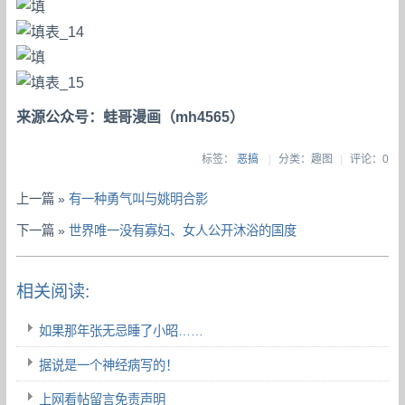
来源公众号：蛙哥漫画（mh4565）
标签：
恶搞
|
分类：趣图
|
评论：0
上一篇 »
有一种勇气叫与姚明合影
下一篇 »
世界唯一没有寡妇、女人公开沐浴的国度
相关阅读:
如果那年张无忌睡了小昭……
据说是一个神经病写的！
上网看帖留言免责声明