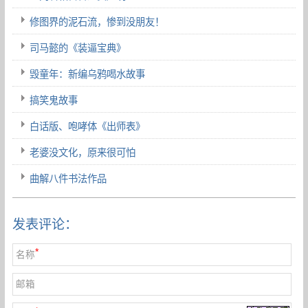
修图界的泥石流，惨到没朋友！
司马懿的《装逼宝典》
毁童年：新编乌鸦喝水故事
搞笑鬼故事
白话版、咆哮体《出师表》
老婆没文化，原来很可怕
曲解八件书法作品
发表评论：
*
名称
邮箱