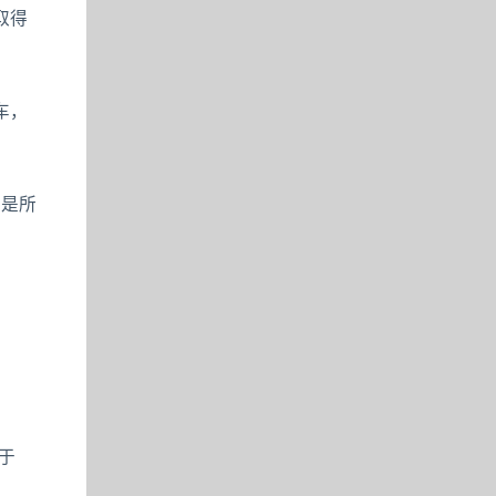
取得
车，
，是所
于