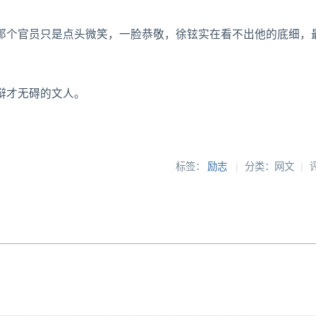
那个官员只是点头微笑，一脸恭敬，徐铉实在看不出他的底细，
辩才无碍的文人。
标签：
励志
|
分类：网文
|