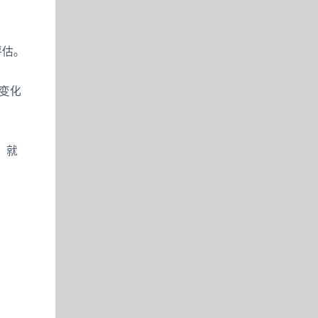
评估。
变化
，就