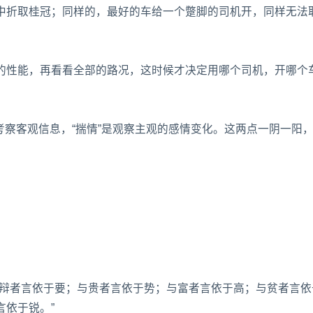
中折取桂冠；同样的，最好的车给一个蹩脚的司机开，同样无法
的性能，再看看全部的路况，这时候才决定用哪个司机，开哪个
就是考察客观信息，“揣情”是观察主观的感情变化。这两点一阴一阳
与辩者言依于要；与贵者言依于势；与富者言依于高；与贫者言依
言依于锐。”