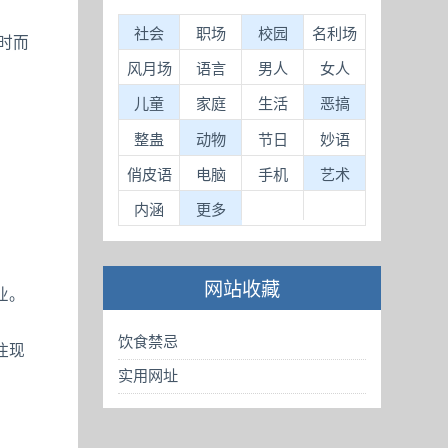
社会
职场
校园
名利场
时而
风月场
语言
男人
女人
儿童
家庭
生活
恶搞
整蛊
动物
节日
妙语
俏皮语
电脑
手机
艺术
内涵
更多
网站收藏
业。
饮食禁忌
住现
实用网址