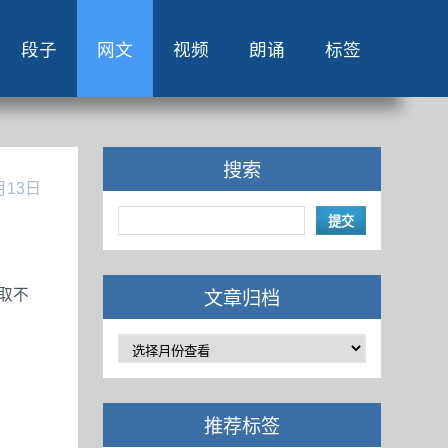
段子
网文
视频
朗诵
标签
搜索
月13日
取不
文章归档
推荐标签