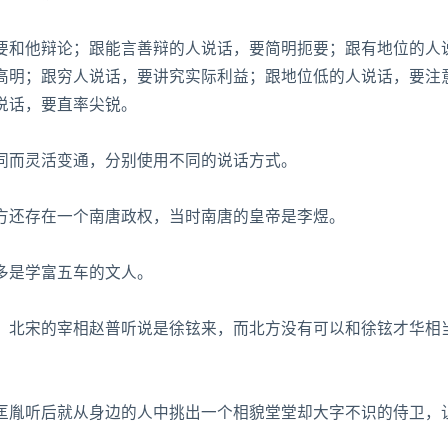
要和他辩论；跟能言善辩的人说话，要简明扼要；跟有地位的人
高明；跟穷人说话，要讲究实际利益；跟地位低的人说话，要注
说话，要直率尖锐。
同而灵活变通，分别使用不同的说话方式。
方还存在一个南唐政权，当时南唐的皇帝是李煜。
多是学富五车的文人。
。北宋的宰相赵普听说是徐铉来，而北方没有可以和徐铉才华相
匡胤听后就从身边的人中挑出一个相貌堂堂却大字不识的侍卫，