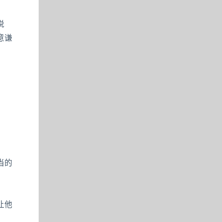
说
意谦
当的
让他