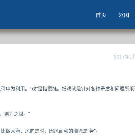
首页
趣图
2017年1
里引申为利用。“戏”是指裂缝。抵戏就是针对各种矛盾和问题所采
，则为之谋。”
下比做大海，风向是时，因风而动的潮流是“势”。