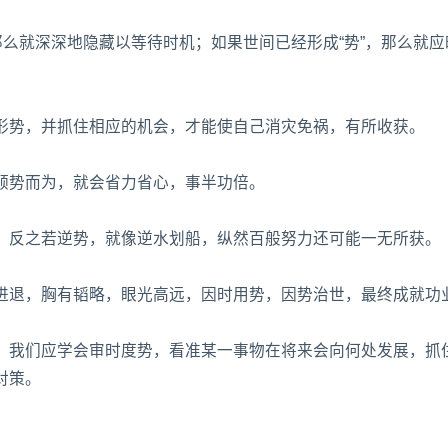
那么就深深地隐藏以等待时机；如果世间已经形成“势”，那么就应
形势，并抓住相应的机会，才能使自己消灾免祸，有所收获。
顺势而为，就会省力省心，事半功倍。
；反之若逆势，就像逆水划船，纵然百般努力还可能一无所获。
进退，胸有韬略，眼光高远，因时用势，因势治世，最终成就功
，我们应学会审时度势，看准某一事物在将来会向何处发展，抓
对策。