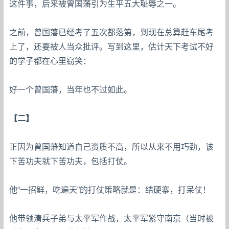
这件事，后来被曾国藩引为生平五大耻辱之一。
之前，曾国藩已经考了五次都落第，到现在总算赶车尾考
上了，还要被人当众批评。写到这里，估计天下考试不好
的学子都在心里窃笑：
好一个曾国藩，当年也不过如此。
【二】
正因为曾国藩知道自己资质不高，所以从来不用巧劲，该
下苦功夫就下苦功夫，包括打仗。
他“一招鲜，吃遍天”的打仗策略就是：结硬寨，打呆仗！
他带领清兵子弟与太平军作战，太平军紧守南京（当时被