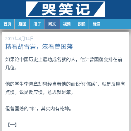
首页
趣图
段子
网文
视频
朗诵
标签
2017年4月14日
精看胡雪岩，笨看曾国藩
如果论中国历史上最功成名就的人，估计曾国藩会排在前
几位。
他的学生李鸿章却曾经当着他的面说他“儒缓”，就是反应有
点慢。说是反应慢，意思就是笨。
但曾国藩的“笨”，其实内有乾坤。
【一】