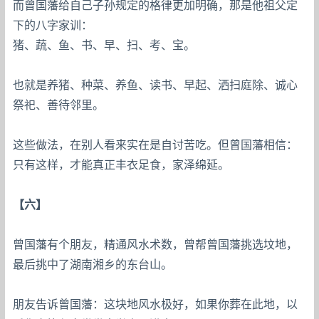
而曾国藩给自己子孙规定的格律更加明确，那是他祖父定
下的八字家训：
猪、蔬、鱼、书、早、扫、考、宝。
也就是养猪、种菜、养鱼、读书、早起、洒扫庭除、诚心
祭祀、善待邻里。
这些做法，在别人看来实在是自讨苦吃。但曾国藩相信：
只有这样，才能真正丰衣足食，家泽绵延。
【六】
曾国藩有个朋友，精通风水术数，曾帮曾国藩挑选坟地，
最后挑中了湖南湘乡的东台山。
朋友告诉曾国藩：这块地风水极好，如果你葬在此地，以