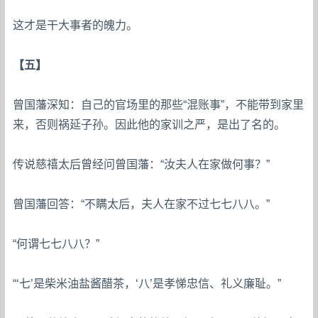
这才是干大事者的魄力。
【五】
曾国藩深知：自己的官场里的那些“混账事”，不能带到家里
来，否则祸延子孙。因此他的家训之严，是出了名的。
传说慈禧太后曾经问曾国藩：“汝夫人在家做何事？”
曾国藩回答：“不瞒太后，夫人在家不过七七八八。”
“何谓七七八八？”
“‘七’是柴米油盐酱醋茶，‘八’是孝悌忠信、礼义廉耻。”