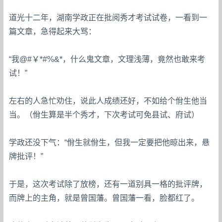
道光十二年，湖南学政正在批阅秀才考试试卷，一看到一
篇文章，急得起来大骂：
“我@#￥*#%&*，什么鬼文章，文理浅薄，竟然也敢来考
试！”
左右的人急忙劝住，说此人成绩还好，不如给个佾生他当
当。（佾生算是半个秀才，下次考试可免县试、府试）
学政还没下气：“佾生就佾生，但我一定要把他晾出来，悬
牌批评！”
于是，这次考试除了放榜，还有一道别具一格的批评牌，
而牌上的主角，就是曾国藩。曾国藩一看，脸都红了。