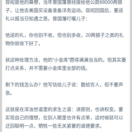
容闳是他的幕僚，当年曾国藩曾经拨给他公款68000两银
子，让他去美国买设备准备洋务运动。容闳回国后，要送
礼以报当日知遇之恩。曾国藩叮嘱儿子：
他送的礼，你也别不收，但也别多收，20两银子之类的礼
物你就收下好了。
就这种处理方法，他的“小金库”攒得满满当当的。但其实要
打点关系，并不需要小金库里全部的钱。
剩下的钱怎么办？他写信给儿子说：散给穷人，但不要声
张。
这就是在浑浊世道里的求生之道：讲原则，也讲权变。要
实现自己的理想，在别人眼里也许有点笨，这时候就可以
迂回聪明一点，牺牲一些无关紧要的道德要求。