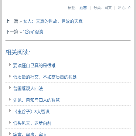
标签：
励志
|
分类：网文
|
评论：0
上一篇 »
女人：天真的世故，世故的天真
下一篇 »
“谷雨”漫谈
相关阅读:
要读懂自己真的是很难
低质量的社交，不如高质量的独处
曾国藩观人四法
先见、自知与知人的智慧
《鬼谷子》3大智谋
低头见天，退步向前
容言，容事，容人