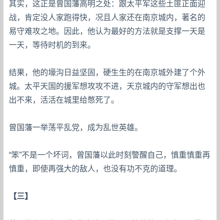
其实，这正是曾国藩高明之处：跟太平军这些土匪正面迎
战，肯定没人家跑得快，况且人家还在南京城内，著名的
易守难攻之地。因此，他认为最好的方法就是支撑一天是
一天，等待时机的到来。
结果，他的壕沟日益坚固，硬生生的在南京城外建了个外
城。太平天国的援军想攻攻不进，天京城内的守军想出也
出不来，活活在城里给憋死了。
曾国藩一举荡平乱党，成为乱世英雄。
“笨”不是一个坏词，曾国藩以此时刻警醒自己，慎重慎重再
慎重，即使再强大的敌人，也没有功不克的道理。
【三】