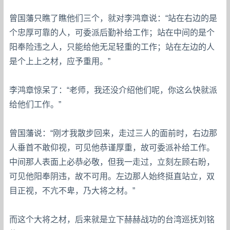
曾国藩只瞧了瞧他们三个，就对李鸿章说：“站在右边的是
个忠厚可靠的人，可委派后勤补给工作；站在中间的是个
阳奉险违之人，只能给他无足轻重的工作；站在左边的人
是个上上之材，应予重用。”
李鸿章惊呆了：“老师，我还没介绍他们呢，你这么快就派
给他们工作。”
曾国藩说：“刚才我散步回来，走过三人的面前时，右边那
人垂首不敢仰视，可见他恭谨厚重，故可委派补给工作。
中间那人表面上必恭必敬，但我一走过，立刻左顾右盼，
可见他阳奉阴违，故不可用。左边那人始终挺直站立，双
目正视，不亢不卑，乃大将之材。”
而这个大将之材，后来就是立下赫赫战功的台湾巡抚刘铭