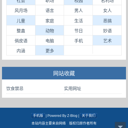
社会
职场
校园
名利场
风月场
语言
男人
女人
儿童
家庭
生活
恶搞
整蛊
动物
节日
妙语
俏皮语
电脑
手机
艺术
内涵
更多
网站收藏
饮食禁忌
实用网址
手机版
| Powered By Z-Blog |
关于我们
本站内容主要来自网络 版权归原作者所有