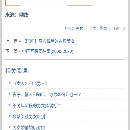
来源：网络
标签：
男女
|
分类：趣图
|
评论：0
上一篇 »
【国画】赏心悦目的古典美女
下一篇 »
中国互联网往事(2000-2020)
相关阅读:
《女人》和《男人》
妻子、情人和知己，你最想得到哪一个
不同年龄段的男女择偶标准
数落笑谈男女区别
男女婚前婚后对白！