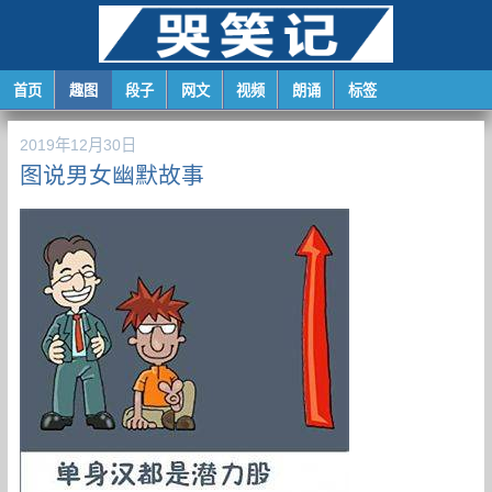
首页
趣图
段子
网文
视频
朗诵
标签
2019年12月30日
图说男女幽默故事