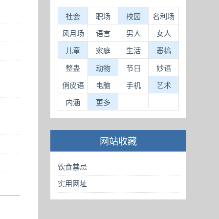
社会
职场
校园
名利场
风月场
语言
男人
女人
儿童
家庭
生活
恶搞
整蛊
动物
节日
妙语
俏皮语
电脑
手机
艺术
内涵
更多
网站收藏
饮食禁忌
实用网址