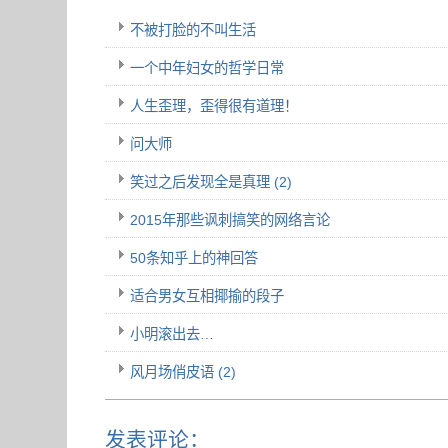
不被打脸的不叫生活
一个中年妇女的哲学日常
人生歪理，歪得很有道理！
问大师
笑过之后发现全是真理 (2)
2015年那些讽刺搞笑的网络言论
50条知乎上的神回答
适合男女互相揶揄的段子
小明滚出去…
风月场俏皮语 (2)
发表评论：