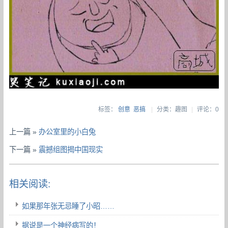
标签：
创意
恶搞
|
分类：趣图
|
评论：0
上一篇 »
办公室里的小白兔
下一篇 »
震撼组图揭中国现实
相关阅读:
如果那年张无忌睡了小昭……
据说是一个神经病写的！