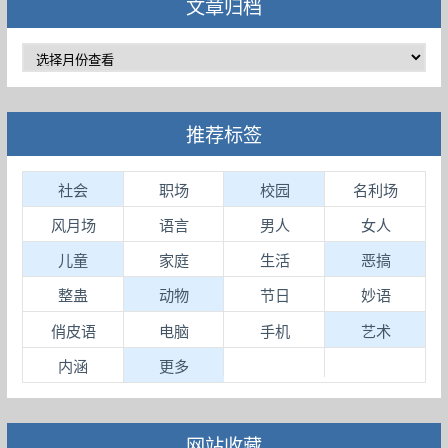
文章归档
推荐标签
社会
职场
校园
名利场
风月场
语言
男人
女人
儿童
家庭
生活
恶搞
整蛊
动物
节日
妙语
俏皮语
电脑
手机
艺术
内涵
更多
网站收藏