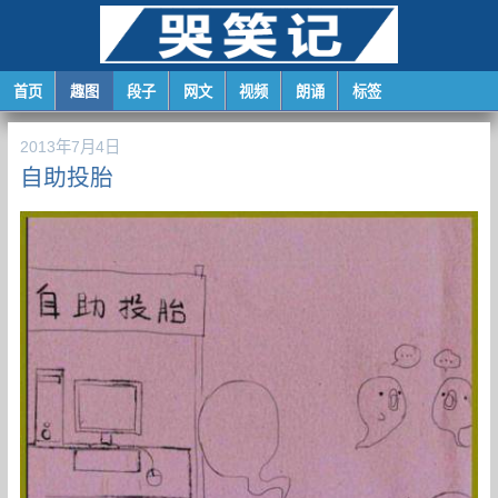
首页
趣图
段子
网文
视频
朗诵
标签
2013年7月4日
自助投胎