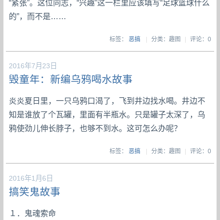
“紧张”。这位同志，“兴趣”这一栏里应该填写“足球篮球什么
的”，而不是……
标签：
恶搞
|
分类：趣图
|
评论：0
2016年7月23日
毁童年：新编乌鸦喝水故事
炎炎夏日里，一只乌鸦口渴了，飞到井边找水喝。井边不
知是谁放了个瓦罐，里面有半瓶水。只是罐子太深了，乌
鸦使劲儿伸长脖子，也够不到水。这可怎么办呢？
标签：
恶搞
|
分类：趣图
|
评论：0
2016年1月6日
搞笑鬼故事
１．鬼魂索命