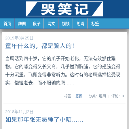
首页
趣图
段子
网文
视频
朗诵
标签
2019年8月25日
童年什么的，都是骗人的！
当鹰活到四十岁，它的爪子开始老化，无法有效抓住猎
物。它的喙变得又长又弯，几乎碰到胸脯，它的翅膀变得
十分沉重，飞翔变得非常听力。这时有的老鹰选择接受现
实，慢慢老去，而不服输的鹰……
标签：
恶搞
|
分类：趣图
|
评论：0
2018年11月2日
如果那年张无忌睡了小昭……