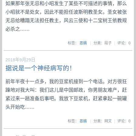
如果那年张无忌和小昭发生了某些不可描述的事情，那么
小昭就不是处女，因此不能担任波斯明教圣女。圣女被张
无忌给糟蹋无法担任教主，风云三使和十二宝树王依教规
必杀之……
标签：
恶搞
|
分类：段子
|
评论：0
2018年9月29日
据说是一个神经病写的！
前年半夜十一点多，我的豆浆机接到一个电话。对方很狂
躁地对我大叫：我们这儿是中国邮政，你男朋友难产，赶
紧过来一趟准备后事吧。我放下豆浆机，赶紧拿起一碗罐
头开始吃……
标签：
恶搞
|
分类：网文
|
评论：0