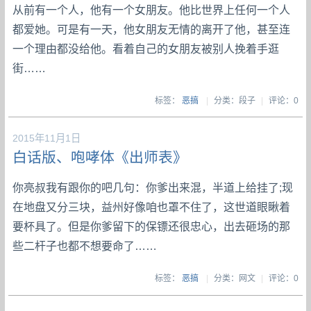
从前有一个人，他有一个女朋友。他比世界上任何一个人
都爱她。可是有一天，他女朋友无情的离开了他，甚至连
一个理由都没给他。看着自己的女朋友被别人挽着手逛
街……
标签：
恶搞
|
分类：段子
|
评论：0
2015年11月1日
白话版、咆哮体《出师表》
你亮叔我有跟你的吧几句：你爹出来混，半道上给挂了;现
在地盘又分三块，益州好像咱也罩不住了，这世道眼瞅着
要杯具了。但是你爹留下的保镖还很忠心，出去砸场的那
些二杆子也都不想要命了……
标签：
恶搞
|
分类：网文
|
评论：0