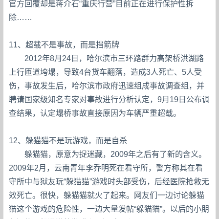
官方回覆却是蒋介石“重庆行营”目前正在进行保护性拆
除……
11、超载不是事故，而是挡箭牌
2012年8月24日，哈尔滨市三环路群力高架桥洪湖路
上行匝道垮塌，导致4台货车翻落，造成3人死亡、5人受
伤，事故发生后，哈尔滨市政府迅速组成事故调查组，并
聘请国家级知名专家对事故进行分析认定，9月19日公布调
查结果，认定塌桥事故直接原因为车辆严重超载。
12、躲猫猫不是玩游戏，而是自杀
躲猫猫，原意为捉迷藏，2009年之后有了新的含义。
2009年2月，云南青年李乔明死在看守所，警方称其在看
守所中与狱友玩“躲猫猫”游戏时头部受伤，后经医院抢救无
效死亡。很快，躲猫猫就火了起来。网友们一边讨论躲猫
猫这个游戏的危险性，一边大量发帖“躲猫猫”。以后的小朋