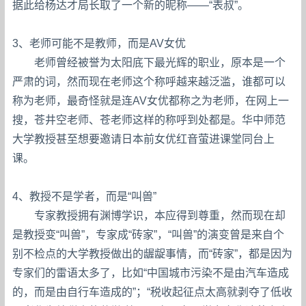
据此给杨达才局长取了一个新的昵称——“表叔”。
3、老师可能不是教师，而是AV女优
老师曾经被誉为太阳底下最光辉的职业，原本是一个
严肃的词，然而现在老师这个称呼越来越泛滥，谁都可以
称为老师，最奇怪就是连AV女优都称之为老师，在网上一
搜，苍井空老师、苍老师这样的称呼到处都是。华中师范
大学教授甚至想要邀请日本前女优红音萤进课堂同台上
课。
4、教授不是学者，而是“叫兽”
专家教授拥有渊博学识，本应得到尊重，然而现在却
是教授变“叫兽”，专家成“砖家”，“叫兽”的演变曾是来自个
别不检点的大学教授做出的龌龊事情，而“砖家”，都是因为
专家们的雷语太多了，比如“中国城市污染不是由汽车造成
的，而是由自行车造成的”；“税收起征点太高就剥夺了低收