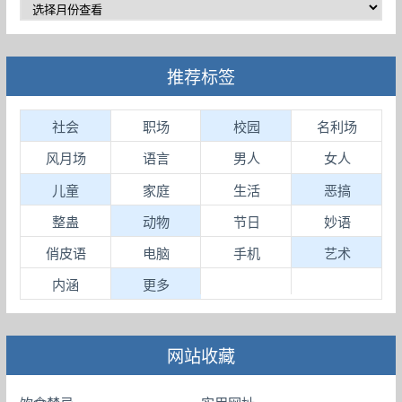
推荐标签
社会
职场
校园
名利场
风月场
语言
男人
女人
儿童
家庭
生活
恶搞
整蛊
动物
节日
妙语
俏皮语
电脑
手机
艺术
内涵
更多
网站收藏