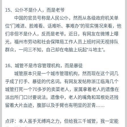
15、公仆不是仆人，而是老爷
中国的官员号称是人民公仆，然而从各级政府机关单
位“门难进、脸难看、话难听、事难办”的现实情况来看，他
们非但不是仆人，反而是老爷。近日，有网友在微博上曝
光，福州市劳动和社会保障局工作人员上班时间无视排队
群众，一问三不知，自己却在电脑上玩起“斗地主”。
16、城管不是市容管理机构，而是暴徒
城管原本只是一个城市管理机构，然而现在这个词几
乎成了打手、暴徒的代名词。有网友发帖称浙江临海几个
城管打死一个70多岁的卖菜老人，家属拿着老人的遗像在
派出所门口讨要说法。遗像中，老人的嘴角和耳根处还残
留着大片血迹，腹部以及手臂也有明显的淤青……
点评：本人虽手无缚鸡之力，但给我三千城管，我一定能