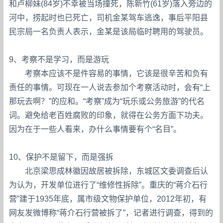
和卢柳妹(84岁)不幸被当场撞死，陈新竹(61岁)落入旁边的
河中，捞起时也已死亡，司机金某驾车逃逸，事后平阳县
民宗局一名负责人表示，金某是该局临时聘用的驾驶员。
9、考察不是学习，而是游玩
考察本应该不是件容易的事情，它该是很辛苦和负有
责任的事情。可现在一人说去参加个考察活动时，会有“上
那玩去啊？”的应和。“考察”成为“玩乐或公务旅游”的代名
词。避免给老百姓腐败的印象，就得在公务方面下功夫。
因为在于一些人看来，办什么事情要有个“名目”。
10、保护不是留下，而是强拆
北京梁思成林徽因故居被拆除，东城区文委调查后认
为认为，开发单位进行了“维修性拆除”。重庆的“蒋介石行
营”建于1935年底，属市级文物保护单位，2012年初，有
网友发微博称“蒋介石行营被拆了”，记者进行调查，得到的