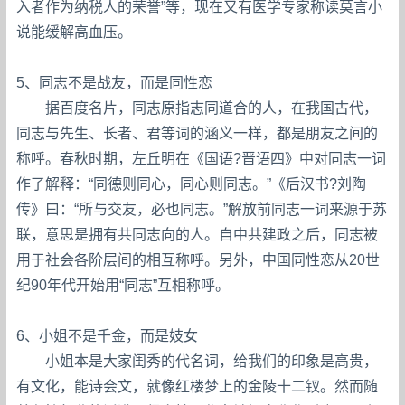
入者作为纳税人的荣誉”等，现在又有医学专家称读莫言小
说能缓解高血压。
5、同志不是战友，而是同性恋
据百度名片，同志原指志同道合的人，在我国古代，
同志与先生、长者、君等词的涵义一样，都是朋友之间的
称呼。春秋时期，左丘明在《国语?晋语四》中对同志一词
作了解释：“同德则同心，同心则同志。”《后汉书?刘陶
传》曰：“所与交友，必也同志。”解放前同志一词来源于苏
联，意思是拥有共同志向的人。自中共建政之后，同志被
用于社会各阶层间的相互称呼。另外，中国同性恋从20世
纪90年代开始用“同志”互相称呼。
6、小姐不是千金，而是妓女
小姐本是大家闺秀的代名词，给我们的印象是高贵，
有文化，能诗会文，就像红楼梦上的金陵十二钗。然而随