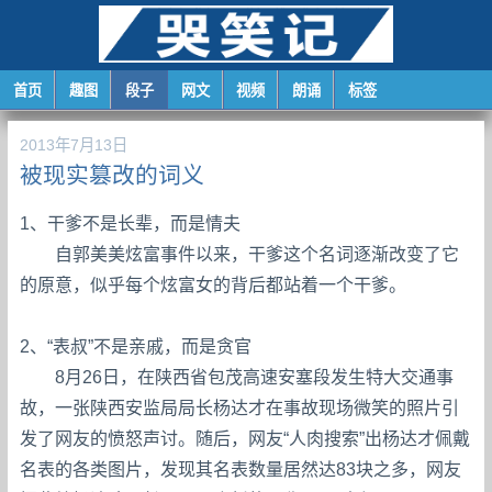
首页
趣图
段子
网文
视频
朗诵
标签
2013年7月13日
被现实篡改的词义
1、干爹不是长辈，而是情夫
自郭美美炫富事件以来，干爹这个名词逐渐改变了它
的原意，似乎每个炫富女的背后都站着一个干爹。
2、“表叔”不是亲戚，而是贪官
8月26日，在陕西省包茂高速安塞段发生特大交通事
故，一张陕西安监局局长杨达才在事故现场微笑的照片引
发了网友的愤怒声讨。随后，网友“人肉搜索”出杨达才佩戴
名表的各类图片，发现其名表数量居然达83块之多，网友