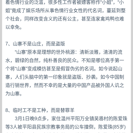
着色情行业的泛滥，很多性工作者被嫖客称作“小姐”，“小
姐”竟成了娱乐场所从事色情行业女性的代名词，蔓延到整
个社会，同样改变含义的还有公主，甚至连家禽鸡鸭也难
以幸免。
7、山寨不是山庄，而是盗版
“山寨”原本是理想的世外桃源：清新淡雅，清清的流
水，碧绿的自然，纯朴善良的民众。不知是哪位高手第一
个将“山寨”变成模仿甚至是假冒伪劣的名词。如今说起山
寨，人们头脑中的第一印象就是盗版、抄袭。如今中国制
造行销世界，然而不幸的是大量的中国产品被外国人讥之
为山寨。
8、临时工不是工种，而是替罪羊
3月1日晚9点多，家住温州平阳万全镇吴嶴村的陈爱珠
等3人被平阳县民族宗教事务局的公车撞倒，陈爱珠(85岁)