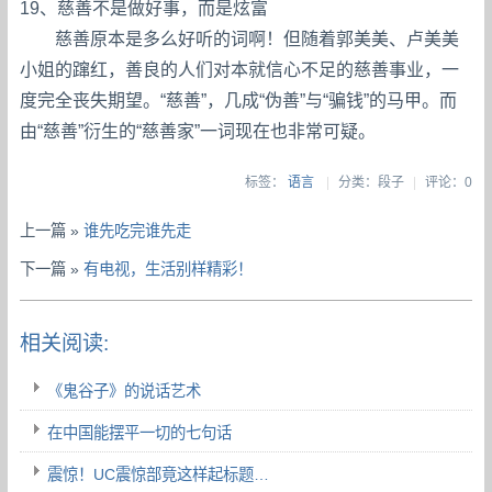
19、慈善不是做好事，而是炫富
慈善原本是多么好听的词啊！但随着郭美美、卢美美
小姐的蹿红，善良的人们对本就信心不足的慈善事业，一
度完全丧失期望。“慈善”，几成“伪善”与“骗钱”的马甲。而
由“慈善”衍生的“慈善家”一词现在也非常可疑。
标签：
语言
|
分类：段子
|
评论：0
上一篇 »
谁先吃完谁先走
下一篇 »
有电视，生活别样精彩！
相关阅读:
《鬼谷子》的说话艺术
在中国能摆平一切的七句话
震惊！UC震惊部竟这样起标题…