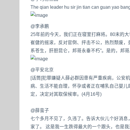
The qian leader hu sir jin tian can guan yao bang
@李承鹏
25年前的今天，我们正在寝室打麻将。80末的
崔健的摇滚，反对官倒、抨击不公，热烈颓废，
系苍生，肝胆昆仑，邦哥永垂不朽”。是的，邦哥。
@平安北京
[话筒]犯罪嫌疑人薛必群因患有严重疾病，公安
病、生活不能自理，怀孕或者正在哺乳自己婴儿
定，决定对其取保候审。(4月16号)
@薛蛮子
七个多月不见了，久违了。告诉大伙儿个好消息
家了。 这是我一生跌得最大的一个跟头，也是