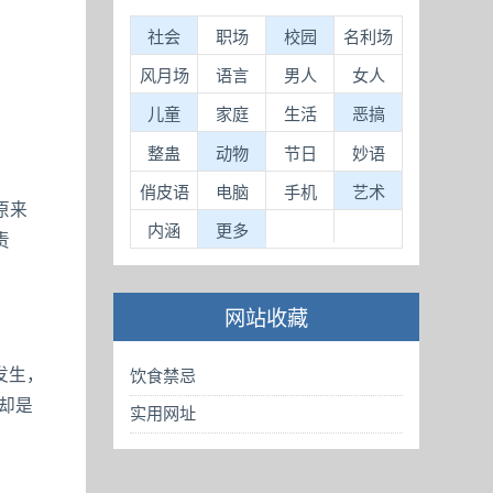
社会
职场
校园
名利场
风月场
语言
男人
女人
儿童
家庭
生活
恶搞
整蛊
动物
节日
妙语
俏皮语
电脑
手机
艺术
原来
内涵
更多
责
网站收藏
发生，
饮食禁忌
却是
实用网址