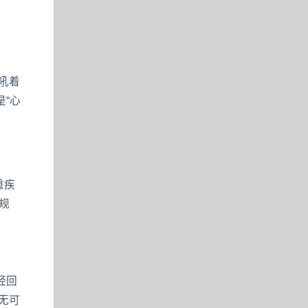
吼着
“心
重疾
规
经回
无可