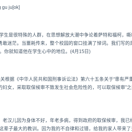
 gu ju[ok]
大学生是很特殊的人群，在思想解放大潮中争论着萨特和福柯，嘶
勇敢迷茫。当噩耗传来，整个校园的窗口挂满了悼词。我们写的是
你就知道他在学生心中的地位。(4月15日)
机关根据《中华人民共和国刑事诉讼法》第六十五条关于“患有严
的妇女，采取取保候审不致发生社会危险性的，可以取保候审”之
，老汉儿因为身体不好，年老多病，得到政府的取保候审，我已
我这辈子最大的教训。因为我的不自律和过错，给我的家人带来了