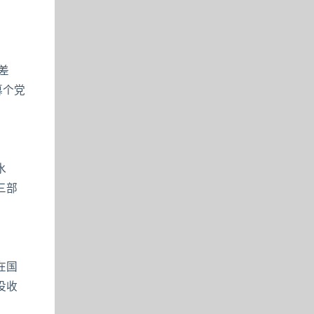
差
篡个党
水
三部
在国
没收