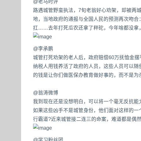
@老马时评
路遇城管野蛮执法，7旬老翁好心劝架，却被两
地，当地政府的通报与全国人民的预测再次吻合
扛……去年打死瓜农还拿了秤砣，今年啥都没拿
@李承鹏
城管打死劝架的老人后，政府赔偿60万抚恤金摆
纳税人用钱养活了政府的人员，这些人员可以随
的钱是让你们做医保办教育做好事的，而不是为
@翁涛微博
我到现在还是没想明白，可以将一个毫无反抗能
如果这些凶手不是城管身份，他们面对这样的一
行霸道?近来城管接二连三的命案，难道都是偶然
@学习粉丝团