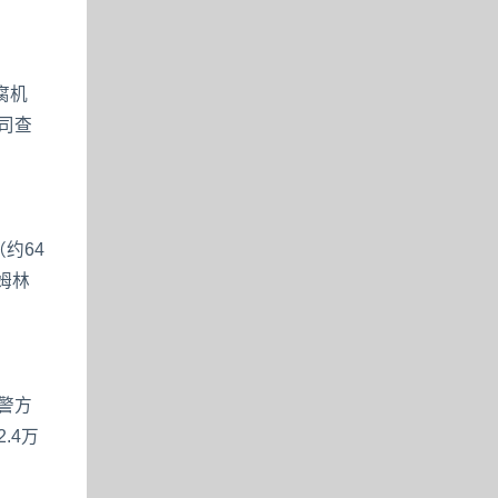
腐机
司查
约64
姆林
警方
.4万