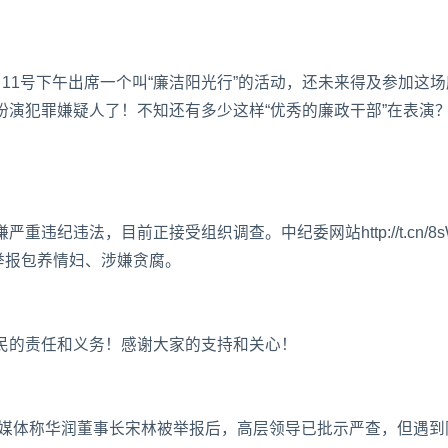
11号下午出席一个叫“廉洁阳光行”的活动，还未来得及参加这场
演犯罪嫌疑人了！不知还有多少这样“优秀的廉政干部”在表演
纪违法，目前正接受组织调查。中纪委网站http://t.cn/8s
名举报包养情妇、涉嫌贪腐。
民的责任和义务！感谢大家的支持和关心！
】媒体称华润董事长宋林被举报后，高层领导已批示严查，但遇到