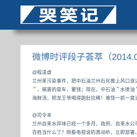
微博时评段子荟萃（2014.0
@程凌虚
兰州苯污染事件，把中石油兰州石化推上风口浪
＂，祸害的是车，要钱；现在，中石油＂水掺油
海鲜汤，把龙王爷喝得跑肚拉稀！难怪一抓一窝
@司令本
兰州自来水异味已经一个多月，政府、自来水公司
百姓当什么了？刚看电视说的真动听，立即部署