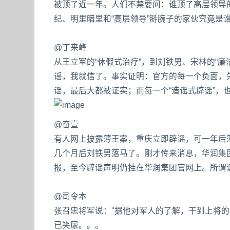
被顶了近一年。人们不禁要问：谁顶了高层领导
纪、明里暗里和“高层领导”掰腕子的家伙究竟是谁？http:/
@丁来峰
从王立军的“休假式治疗”，到刘铁男、宋林的“廉
谣，我就信了。事实证明：官方的每一个负面，
谣，最后大都被证实；而每一个“造谣式辟谣”，
@奋壹
有人网上披露薄王案，重庆立即辟谣，可一年后
几个月后刘铁男落马了。刚才传来消息，华润集团
报，至今辟谣声明仍挂在华润集团官网上。所谓
@司令本
张召忠将军说："据他对军人的了解，干到上将
已笑尿。。。