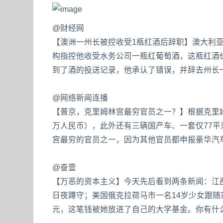
@财经网
【澳洲一州长被控收受1瓶红酒后辞职】澳大利亚
构指控他收受水务公司一瓶红葡萄酒，这瓶红酒价
到了酒的投送记录，他承认了错误，并辞去州长
@网络新闻连播
【普京，克里姆林宫最穷官员之一？】根据克里姆
万人民币），此外还有三辆国产车、一套仅77
宫最穷的官员之一，因为其他官员都申报豪华汽
@奋壹
【万恶的资本主义】今天先后看到两条新闻：江西
日夜蹲守；美国俄克拉荷马市一名14岁少女跟随
元，这笔钱被她放进了自己的大学基金。你有什么想