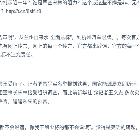
的批示近一年？谁是严查宋林的阻力？这个或这些不辨是非、无
/t.cn/8slfLt8
洁声明”，从兰州自来水“全面达标”，到杭州汽车限牌。。每次官
先有网上传言；网上的每一个传言，官方都来辟谣；官方的每一
也都不追究责任。
薄王受审了。记者罗昌平实名举报刘铁男，国家能源局立即辟谣
董事长宋林接受组织调查，而此前新华社 @记者王文志 多次
谣言，遥遥领先的预言。
的都不会说谎，像我干到少将的都不会说谎"。觉得是笑话的转起