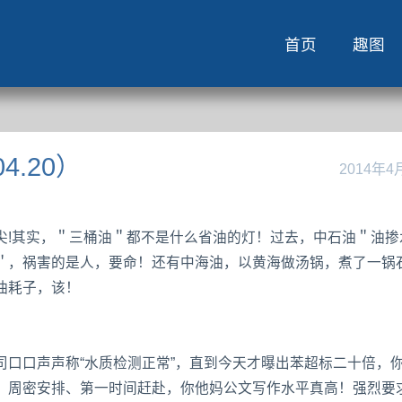
首页
趣图
4.20）
2014年4
尖!其实，＂三桶油＂都不是什么省油的灯！过去，中石油＂油掺
＂，祸害的是人，要命！还有中海油，以黄海做汤锅，煮了一锅
油耗子，该！
口口声声称“水质检测正常”，直到今天才曝出苯超标二十倍，
、周密安排、第一时间赶赴，你他妈公文写作水平真高！强烈要