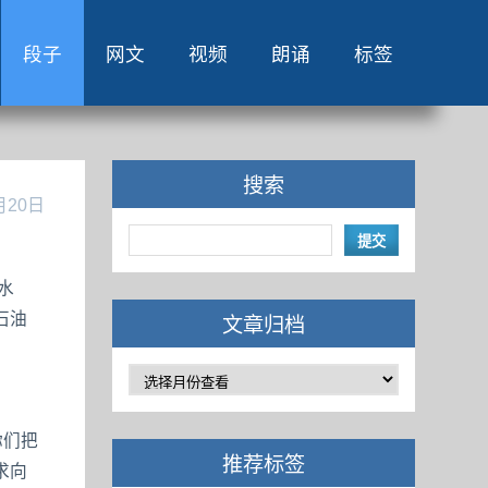
段子
网文
视频
朗诵
标签
搜索
月20日
水
石油
文章归档
你们把
推荐标签
求向