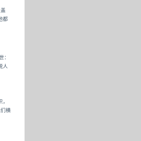
天盖
他都
世：
税人
识，
他们横