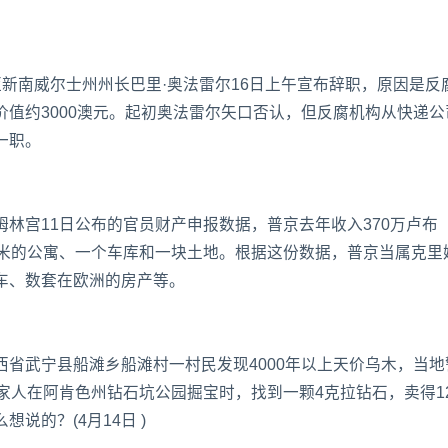
新南威尔士州州长巴里·奥法雷尔16日上午宣布辞职，原因是反
值约3000澳元。起初奥法雷尔矢口否认，但反腐机构从快递公
一职。
林宫11日公布的官员财产申报数据，普京去年收入370万卢布（
平米的公寓、一个车库和一块土地。根据这份数据，普京当属克里
车、数套在欧洲的房产等。
省武宁县船滩乡船滩村一村民发现4000年以上天价乌木，当地
家人在阿肯色州钻石坑公园掘宝时，找到一颗4克拉钻石，卖得12
说的？(4月14日 )