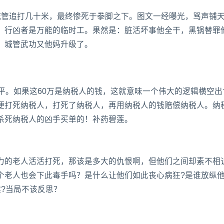
城管追打几十米，最终惨死于拳脚之下。图文一经曝光，骂声铺
：行凶者是万能的临时工。果然是：脏活坏事他全干，黑锅替罪
，城管武功又他妈升级了。
平。如果这60万是纳税人的钱，这就意味一个伟大的逻辑横空出
便打死纳税人，打死了纳税人，再用纳税人的钱赔偿纳税人。纳
杀死纳税人的凶手买单的！补药碧莲。
力的老人活活打死，那该是多大的仇恨啊，但他们之间却素不相
个老人也会下此毒手吗？是什么让他们如此丧心病狂?是谁放纵
?当局不该反思？