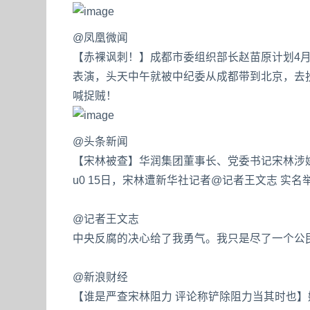
@凤凰微闻
【赤裸讽刺！】成都市委组织部长赵苗原计划4月
表演，头天中午就被中纪委从成都带到北京，去扮
喊捉贼！
@头条新闻
【宋林被查】华润集团董事长、党委书记宋林涉嫌严重违
u0 15日，宋林遭新华社记者@记者王文志 实
@记者王文志
中央反腐的决心给了我勇气。我只是尽了一个公
@新浪财经
【谁是严查宋林阻力 评论称铲除阻力当其时也