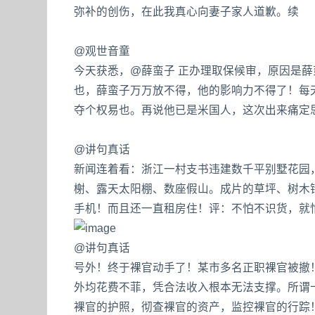
弥补的创伤，在此我真心向妻子家人道歉。续
@观世音童
今天获悉，@薛蛮子 正办理取保候审，原因是
也，薛蛮子万万放不得，他的影响力不得了！每
夺个权易也。再说他已是米国人，这次出来痛定
@讲句真话
新闻连着看：浙江一村支书违建数千平别墅花园
榭、露天太阳棚、数座假山。成片的草坪、树木
手机！而且还一直租房住！评：不怕不识货，就
@讲句真话
号外！终于裸官动手了！某市多名正职裸官被撤
外均花费不菲，凭合法收入根本无法支撑。所谓
裸官的护照，彻查裸官的资产，监控裸官的行踪