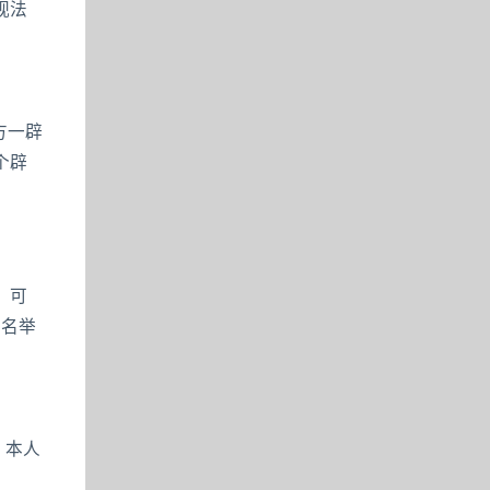
视法
方一辟
个辟
，可
实名举
，本人