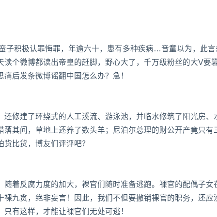
薛蛮子积极认罪悔罪，年逾六十，患有多种疾病…音童以为，此言
天读个微博都读出帝皇的赶脚，野心大了，千万级粉丝的大V要
思痛后发条微博谣翻中国怎么办？急！
，还修建了环绕式的人工溪流、游泳池，并临水修筑了阳光房、
错落其间，草地上还养了数头羊；尼泊尔总理的财公开产竟只有
怕货比货，博友们评评吧？
！随着反腐力度的加大，裸官们随时准备逃跑。裸官的配偶子女
十裸九贪，绝非妄言！因此，我们不但要撤销裸官的职务，还应
！只有这样，才能让裸官们无处可逃！