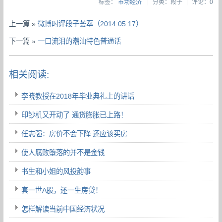
标签：
市场经济
|
分类：段子
|
评论：0
上一篇 »
微博时评段子荟萃（2014.05.17）
下一篇 »
一口流泪的潮汕特色普通话
相关阅读:
李晓教授在2018年毕业典礼上的讲话
印钞机又开动了 通货膨胀已上路！
任志强：房价不会下降 还应该买房
使人腐败堕落的并不是金钱
书生和小姐的风投韵事
套一世A股，还一生房贷！
怎样解读当前中国经济状况