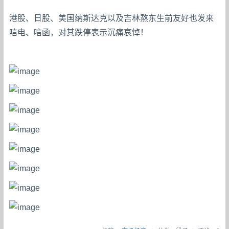
港股、日股、美国纳斯达克以及吉林熬东生前友好也发来
唁电、唁函，对其跌停表示沉痛哀悼！