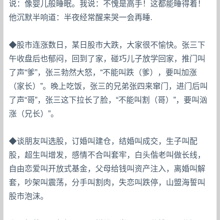
说：像婴儿般睡眠。我说：不愧是高手！这都能睡得着！
他沉默半响道：半夜经常醒来哭一会再睡.
◆股市连涨数日，某日股市大跌，大家很不愉快。张三下
午收盘后也郁闷，回到了家，碰巧儿子放学回家，推门叫
了声“爹”，张三勃然大怒，“不能叫跌（爹），要叫加涨
（家长）”。晚上吃饭，张三的兄弟张四来窜门，进门后叫
了声“哥”，张三这下拉长了脸，“不能叫割（哥）”，要叫汹
涨（兄长）”。
◆谈朋友叫选股，订婚叫建仓，结婚叫成交，生子叫配
股，超生叫增发，感情不合叫套牢，白头偕老叫做长线，
自由恋爱叫开放式基金，父母给钱叫资产注入，离婚叫解
套，吵架叫震荡，分手叫割肉，失恋叫跌停，山盟海誓叫
股市泡沫。