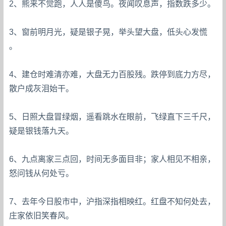
2、熊来不觉跑，人人是傻鸟。夜闻叹息声，指数跌多少。
3、窗前明月光，疑是银子晃，举头望大盘，低头心发慌
。
4、建仓时难清亦难，大盘无力百股残。跌停到底力方尽，
散户成灰泪始干。
5、日照大盘冒绿烟，遥看跳水在眼前，飞绿直下三千尺，
疑是银钱落九天。
6、九点离家三点回，时间无多面目非；家人相见不相亲，
怒问钱从何处亏。
7、去年今日股市中，沪指深指相映红。红盘不知何处去，
庄家依旧笑春风。