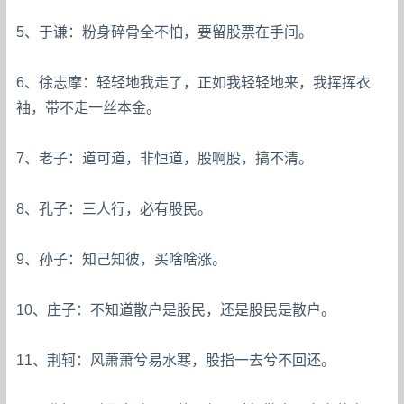
5、于谦：粉身碎骨全不怕，要留股票在手间。
6、徐志摩：轻轻地我走了，正如我轻轻地来，我挥挥衣
袖，带不走一丝本金。
7、老子：道可道，非恒道，股啊股，搞不清。
8、孔子：三人行，必有股民。
9、孙子：知己知彼，买啥啥涨。
10、庄子：不知道散户是股民，还是股民是散户。
11、荆轲：风萧萧兮易水寒，股指一去兮不回还。