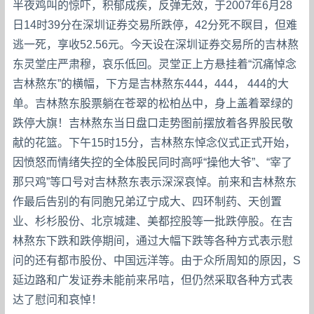
半夜鸡叫的惊吓，积郁成疾，反弹无效，于2007年6月28
日14时39分在深圳证券交易所跌停，42分死不瞑目，但难
逃一死，享收52.56元。今天设在深圳证券交易所的吉林熬
东灵堂庄严肃穆，哀乐低回。灵堂正上方悬挂着“沉痛悼念
吉林熬东”的横幅，下方是吉林熬东444，444， 444的大
单。吉林熬东股票躺在苍翠的松柏丛中，身上盖着翠绿的
跌停大旗！吉林熬东当日盘口走势图前摆放着各界股民敬
献的花篮。下午15时15分，吉林熬东悼念仪式正式开始，
因愤怒而情绪失控的全体股民同时高呼“操他大爷”、“宰了
那只鸡”等口号对吉林熬东表示深深哀悼。前来和吉林熬东
作最后告别的有同胞兄弟辽宁成大、四环制药、天创置
业、杉杉股份、北京城建、美都控股等一批跌停股。在吉
林熬东下跌和跌停期间，通过大幅下跌等各种方式表示慰
问的还有都市股份、中国远洋等。由于众所周知的原因，S
延边路和广发证券未能前来吊唁，但仍然采取各种方式表
达了慰问和哀悼！