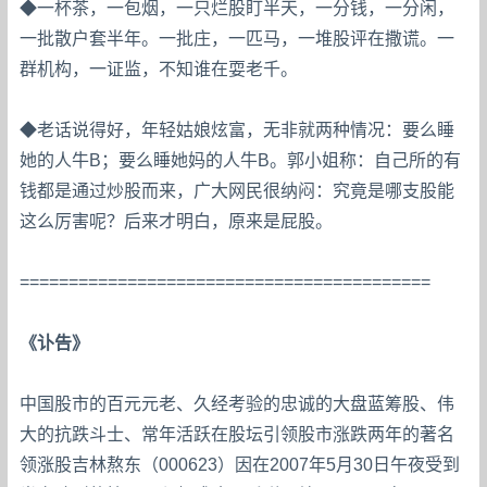
◆一杯茶，一包烟，一只烂股盯半天，一分钱，一分闲，
一批散户套半年。一批庄，一匹马，一堆股评在撒谎。一
群机构，一证监，不知谁在耍老千。
◆老话说得好，年轻姑娘炫富，无非就两种情况：要么睡
她的人牛B；要么睡她妈的人牛B。郭小姐称：自己所的有
钱都是通过炒股而来，广大网民很纳闷：究竟是哪支股能
这么厉害呢？后来才明白，原来是屁股。
==========================================
《讣告》
中国股市的百元元老、久经考验的忠诚的大盘蓝筹股、伟
大的抗跌斗士、常年活跃在股坛引领股市涨跌两年的著名
领涨股吉林熬东（000623）因在2007年5月30日午夜受到