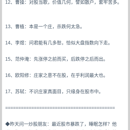
12、曹操：对股当歌，价值几何，譬如散户，套牢苦多。
13、曹植：本是一个庄，杀跌何太急。
14、李煜：问君能有几多愁，恰似大盘指数向下走。
15、范仲淹：先涨停之前而买，后跌停之后而出。
16、欧阳修：庄家之意不在股，在乎利润最大也。
17、苏轼：不识庄家真面目，只缘身在股市中。
==========================================
◆昨天问一炒股朋友：最近股市暴跌了，睡眠怎样？他