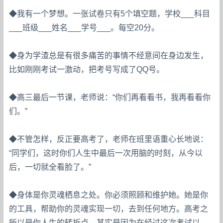
◆我有一个梦想。一张试卷只有5个填空题，学校___科目
___班级___姓名___学号___。每空20分。
◆身为学渣总是有很多痛苦的事情不经意间在身边发生，
比如刚刚考试一激动，把考号写成了QQ号。
◆高三最后一节课，老师说：“你们再看看书，我再看看你
们。”
◆不管怎样，反正要高考了，老师在班里语重心长地说：
“同学们，这时你们人生中最后一次用脑的时刻，从今以
后，一切就全看脸了。”
◆身体是你灵魂栖息之处。你必须照顾和维护她。她是你
的工具，帮助你的灵魂实现一切，去到任何地方。高考之
所以是你人生的转折点，其实是因为在经过这次考试以