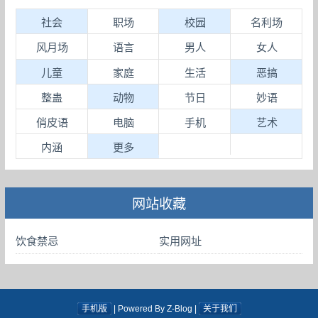
社会
职场
校园
名利场
风月场
语言
男人
女人
儿童
家庭
生活
恶搞
整蛊
动物
节日
妙语
俏皮语
电脑
手机
艺术
内涵
更多
网站收藏
饮食禁忌
实用网址
手机版
| Powered By Z-Blog |
关于我们