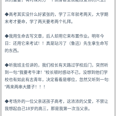
◆高考其实没什么好紧张的，学了三年就考两天，大学期
末考才要命，学了两天要考两个礼拜。
◆我用生命去写文章，后人却用它来布置作业。明年今
日：还用它来考试！！真是玷污了（鲁迅）先生拿生命写
的东西。
◆听我班主任讲的，我们校长有天路过学校后门，突然听
到一句:“我要考牛津！”校长顿时感动不己，没想到他们学
校也有如此有志青年，决定看看是哪位，忽然又听到一句:
“再来两串大腰子！！！
◆考场外的一位父亲送孩子高考，这浓浓的父爱，不禁让
我想起自己18岁的高三，那是我第一次当父亲。