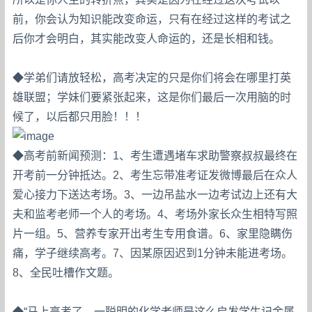
前，你会认为知识能改变命运，只有在经过这样的考试之
后你才会明白，其实能改变人命运的，还是长相和钱。
◆学弟们请放轻松，高考决定的只是你们将会在哪里打英
雄联盟；学妹们要紧张起来，这是你们最后一次用脑的时
候了，以后都只用脸！！！
◆高考前新闻预测：1、考生遭遇堵车求助警察叔叔最终在
开考前一分钟抵达。2、考生忘带准考证发微博最后在众人
爱心接力下送达考场。3、一边吊盐水一边考试边上还有大
夫和监考老师一个人的考场。4、考场外家长众生相特写照
片一组。5、营养专家开出考生专用食谱。6、家里隐瞒伤
痛，学子继续高考。7、因某原因迟到1分钟未能进考场。
8、全民吐槽作文题。
◆“马上高考了，一聪明的化学老师是这么启发学生记金属