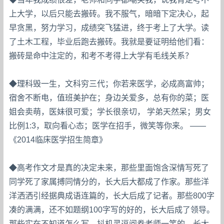
上大学，以后只能去搬砖。我不服气，暗暗下定决心，起
早贪黑，努力学习，成绩突飞猛进，终于考上了大学。读
了土木工程，毕业后跑去搬砖。我就是要证明给他们看：
搬砖是命中注定的，和考不考得上大学有毛线关系？
◆理科毁一生，文科穷三代；你若来医学，必成高富帅；
宿舍不断电，值班美护在；身边关爱多，总有你的菜；医
姐会卖萌，医妹很可爱；学长很亲切， 学弟天然呆；男女
比例1:3，取向看心态；医学在招手，微笑等你来。 ——
《2014临床医学招生简章》
◆高考作文才是真的决定未来，那些里面饱含深情写死了
同学死了家属搏同情分的，长大后大都成了作家。那些洋
洋洒洒引经据典成语连篇的，长大后成了记者。那些800字
凑的满满，还不如题纲100字写的好的，长大后成了领导。
那些实在不知道怎么写，抖机灵逗阅卷老师一笑的，长大