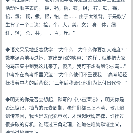
活动性顺序表的。 钾，钙，钠，镁，铝； 锌，铁，锡，
铅，氢； 铜，汞，银，铂，金…… 由于太难背，于是教学
生背了一个口诀：捡，个，大，美，女； 身，体，细，
纤，轻； 总，共，一，百，斤。”
◆语文呆呆地望着数学：“为什么…为什么你要加大难度？”
数学温柔地搂过她，露出宠溺的笑容：“这样…就能把大家
的骂声集中到我这儿来了，傻瓜，我可不想看到你被骂…”
中考扑在高考怀里哭泣：“为什么他们不重视我！”高考轻轻
抚摸着中考的后背说：“三年后我会让他们为此付出代价！”
◆明天的你是否会想起，默写的《小石潭记》，明天你是
否还惦记，抽背的元素周期，老师们都已记不清，教几遍
遗传基因，我也是去配充电器，才想起欧姆定律，谁挂过
很多碳的有机，谁骂过三角定理，谁跪在唯物辩证主义，
谁抄过地理笔记。。。。。