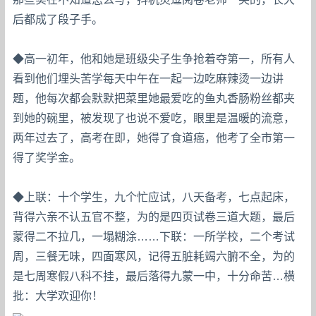
后都成了段子手。
◆高一初年，他和她是班级尖子生争抢着夺第一，所有人
看到他们埋头苦学每天中午在一起一边吃麻辣烫一边讲
题，他每次都会默默把菜里她最爱吃的鱼丸香肠粉丝都夹
到她的碗里，被发现了也说不爱吃，眼里是温暖的流意，
两年过去了，高考在即，她得了食道癌，他考了全市第一
得了奖学金。
◆上联：十个学生，九个忙应试，八天备考，七点起床，
背得六亲不认五官不整，为的是四页试卷三道大题，最后
蒙得二不拉几，一塌糊涂……下联：一所学校，二个考试
周，三餐无味，四面寒风，记得五脏耗竭六腑不全，为的
是七周寒假八科不挂，最后落得九蒙一中，十分命苦…横
批：大学欢迎你！