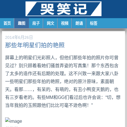
首页
趣图
段子
网文
视频
朗诵
标签
2014年6月26日
那些年明星们拍的艳照
屏幕上的明星们光彩照人，但他们那些年拍的照片你可曾
见过？别只顾着看她们骚首弄姿的写真集！那个东西包含
了太多的造作还有后期的处理。这不兴致一来跟大家八卦
一些明星们那些年拍的艳照，绝对的原汁原味，素面朝
天。看那……，有呆的、有萌的，有丑小鸭变天鹅的，也
有三岁看老的。有些MM和GG们看过后也许会说：“切，想
当年我拍的玉照跟他们比比可毫不逊色啊！”