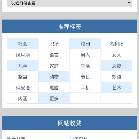
推荐标签
社会
职场
校园
名利场
风月场
语言
男人
女人
儿童
家庭
生活
恶搞
整蛊
动物
节日
妙语
俏皮语
电脑
手机
艺术
内涵
更多
网站收藏