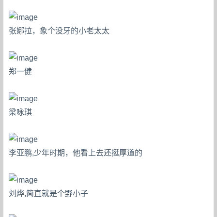
张娜拉，象个没牙的小老太太
郑一健
梁咏琪
李亚鹏,少年时期，他看上去还挺厚道的
刘烨,简直就是个野小子