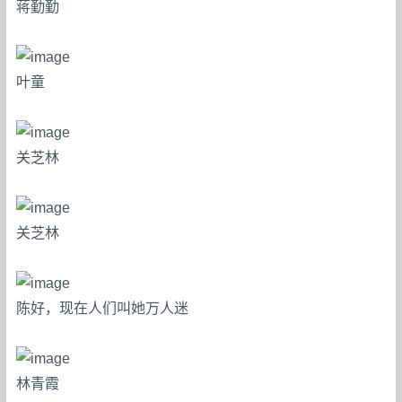
蒋勤勤
叶童
关芝林
关芝林
陈好，现在人们叫她万人迷
林青霞