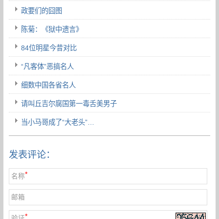
政要们的囧图
陈菊：《狱中遗言》
84位明星今昔对比
“凡客体”恶搞名人
细数中国各省名人
请叫丘吉尔腐国第一毒舌美男子
当小马哥成了“大老头”…
发表评论：
*
名称
邮箱
*
验证