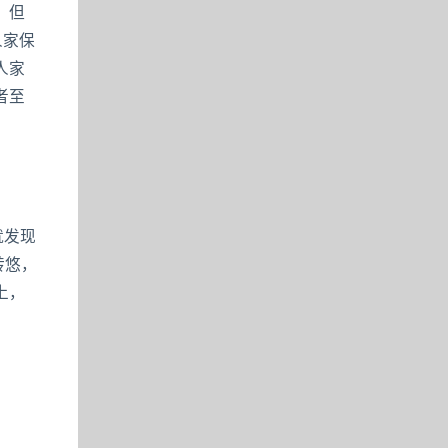
，但
人家保
人家
者至
就发现
转悠，
上，