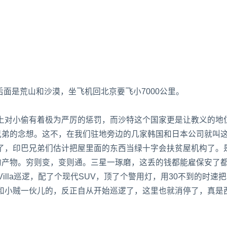
后面是荒山和沙漠，坐飞机回北京要飞小7000公里。
上对小偷有着极为严厉的惩罚，而沙特这个国家更是让教义的地
兄弟的念想。这不，在我们驻地旁边的几家韩国和日本公司就叫
了，印巴兄弟们估计把屋里面的东西当绿十字会扶贫屋机构了。
的产物。穷则变，变则通。三星一琢磨，这丢的钱都能雇保安了
lla巡逻，配了个现代SUV，顶了个警用灯，用30不到的时速把
不是和小贼一伙儿的，反正自从开始巡逻了，这里也就消停了，真是