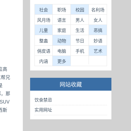
社会
职场
校园
名利场
风月场
语言
男人
女人
儿童
家庭
生活
恶搞
整蛊
动物
节日
妙语
俏皮语
电脑
手机
艺术
内涵
更多
位高
这帮兄
网站收藏
是
都，那
饮食禁忌
SUV
实用网址
西斯