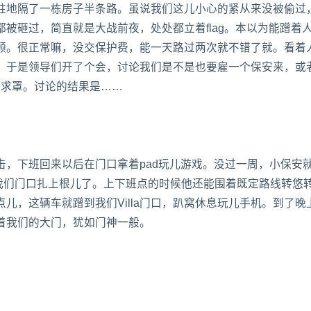
司的驻地隔了一栋房子半条路。虽说我们这儿小心的紧从来没被偷过
被砸过，简直就是大战前夜，处处都立着flag。本以为能蹭着
少光顾。很正常嘛，没交保护费，能一天路过两次就不错了就。看着
！于是领导们开了个会，讨论我们是不是也要雇一个保安来，或
费求罩。讨论的结果是……
击，下班回来以后在门口拿着pad玩儿游戏。没过一周，小保安
在我们门口扎上根儿了。上下班点的时候他还能围着既定路线转悠
了点儿，这辆车就蹭到我们Villa门口，趴窝休息玩儿手机。到了晚
着我们的大门，犹如门神一般。