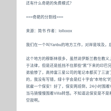
还有什么奇葩的免费模式？
===奇葩的分割线===
来源：简书 作者：lollxxox
我们在一个叫Yanbu的地方工作，对岸是埃及，
这个地方的穆斯林很多，虽然说伊斯兰教在教义
于法律，但是还是抵挡不住那些“黑”下来的印巴
弟偷惨了，高帅富三星公司的笔记本都买了三波
的，我没有写错，绿十字会是红十字会“本地化”
就雇一个保安！好了，保安两班倒，24小时围着Vi
当马骑慢慢围着Villa转悠。不知道这保安是
空寂啊。