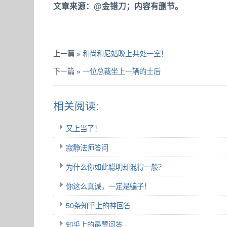
文章来源：@金错刀；内容有删节。
上一篇 »
和尚和尼姑晚上共处一室！
下一篇 »
一位总裁坐上一辆的士后
相关阅读:
又上当了！
寂静法师答问
为什么你如此聪明却混得一般？
你这么真诚，一定是骗子！
50条知乎上的神回答
知乎上的最赞问答