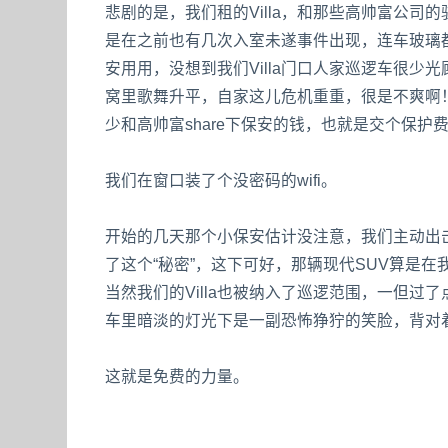
悲剧的是，我们租的Villa，和那些高帅富公
是在之前也有几次入室未遂事件出现，连车玻璃都
安用用，没想到我们Villa门口人家巡逻车很
窝里歌舞升平，自家这儿危机重重，很是不爽啊
少和高帅富share下保安的钱，也就是交个保护
我们在窗口装了个没密码的wifi。
开始的几天那个小保安估计没注意，我们主动出
了这个“秘密”，这下可好，那辆现代SUV算是
当然我们的Villa也被纳入了巡逻范围，一但过
车里暗淡的灯光下是一副恐怖狰狞的笑脸，背对
这就是免费的力量。