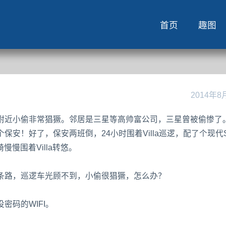
首页
趣图
2014年8
附近小偷非常猖獗。邻居是三星等高帅富公司，三星曾被偷惨了
安！好了，保安两班倒，24小时围着Villa巡逻，配了个现代
慢慢围着Villa转悠。
条路，巡逻车光顾不到，小偷很猖獗，怎么办？
密码的WIFI。