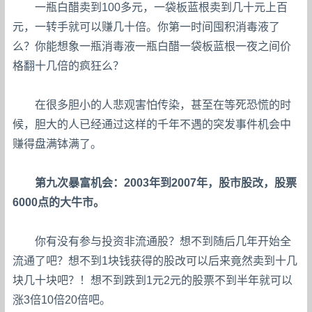
一瓶白醋卖到100多元，一袋板蓝根卖到几十元上百
元，一转手就可以赚几十倍。你第一时间囤积消毒液了
么？你能想象一瓶消毒液一瓶白醋一袋板蓝根一夜之间价
格翻十几倍的疯狂么？
在很多胆小的人悲观害怕传染，甚至在等死恐慌的时
候，胆大的人已经通过这样的千年不遇的突发事件机会中
赚得盘满钵满了。
第九次暴富机会：2003年到2007年，股市股改，股票
6000点的大牛市。
你有没有参与投资非流通股？想不到随后几年开始全
流通了吧？想不到1块钱获得的股改可以后来竟然卖到十几
块几十块吧？！想不到跌到1元2元的股票不到半年就可以
涨3倍10倍20倍吧。