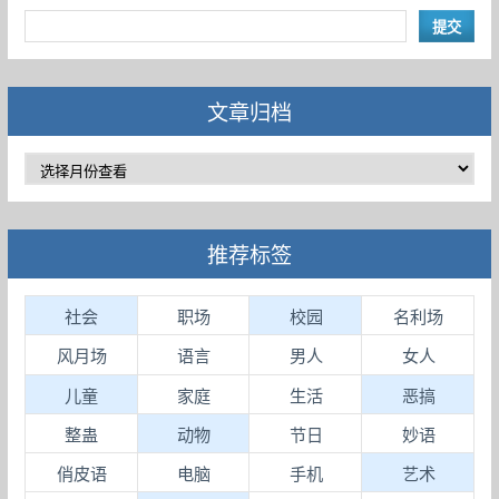
文章归档
推荐标签
社会
职场
校园
名利场
风月场
语言
男人
女人
儿童
家庭
生活
恶搞
整蛊
动物
节日
妙语
俏皮语
电脑
手机
艺术