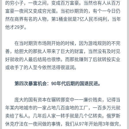
的穷小子，一夜之间，变成百万富豪。当然也有人从百万
富豪一夜间又变成穷光蛋。当初炒期货的，有个一今日仍
然在商界有名的人物，第1桶金就是7亿人民币纯利，当年
他才29岁。
在当时期货市场刚开始的时候，因为游戏规则的不完
善，给胆大的那批人带来了巨大的财富，当然没有及时见
好就收的人最后结局也很惨。而那批赚到了后就转投实业
或收手了的人至今依然活得很滋润。
第四次暴富机会：90年代后期的国退民进。
庞大的国有资本在辗转挪变中一一廉价贱卖，记得当
年某内地城市的一家占地几百亩地的工厂，一百多万元就
卖给了私人。几年后人家一转手就是几个亿转卖。俄罗斯
休克疗法在一夜间做的事情，我们从97年开始用3年做完，