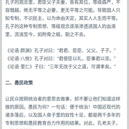
孔子的观念里，君臣父子夫妻，各有其位，等级森严，不
容僭越，绝无平等之必要，更无平等之可能。导致国人只
知专制，不识民主，以为命由天定，其实人人生而平等。
孔子的这种专制思想、等级观念逐渐渗透进国人的血液
里，流淌至今，如附骨之蛆，剔之不去。
《论语·颜渊》孔子对曰：“君君、臣臣、父父、子子。”
《论语·八佾》孔子对曰：“君使臣以礼，臣事君以忠。”
《论语·里仁》子曰：“三年无改于父之道，可谓孝矣。”
二、愚民政策
让民众按照统治者的意思去做事，却不要让他们知道这样
做的原因。愚民为何？一句话：便于统治！中国近现代的
诸多落后，以及国人骨子里的奴性十足，都是两千多年的
专制思想和愚民教育合力作用的结果。对此，孔老夫子，