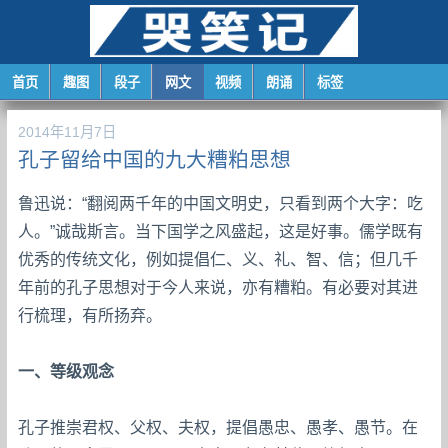
首页
趣图
段子
网文
视频
朗诵
标签
2014年11月7日
孔子留给中国的九大糟粕思想
鲁迅说：“翻阅两千年的中国文明史，只看到两个大字：吃
人。”诚哉斯言。当下国学之风盛起，这是好事。儒学既有
优秀的传统文化，例如提倡仁、义、礼、智、信；但几千
年前的孔子思想对于今人来说，亦有糟粕。有必要对其进
行梳理，有所扬弃。
一、等级观念
孔子推崇君权、父权、夫权，提倡愚忠、愚孝、愚节。在