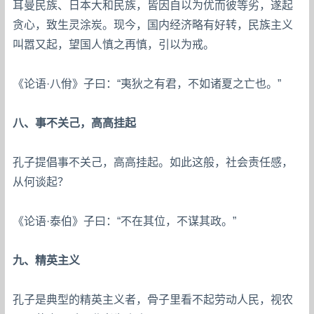
耳曼民族、日本大和民族，皆因自以为优而彼等劣，遂起
贪心，致生灵涂炭。现今，国内经济略有好转，民族主义
叫嚣又起，望国人慎之再慎，引以为戒。
《论语·八佾》子曰：“夷狄之有君，不如诸夏之亡也。”
八、事不关己，高高挂起
孔子提倡事不关己，高高挂起。如此这般，社会责任感，
从何谈起？
《论语·泰伯》子曰：“不在其位，不谋其政。”
九、精英主义
孔子是典型的精英主义者，骨子里看不起劳动人民，视农