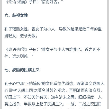
《论语·述而》子曰：“信而好古。”
六、歧视女性
孔子轻贱女性，视女子为小人，导致的结果是数千年的重
男轻女，造孽无数。
《论语·阳货》子曰：“唯女子与小人为难养也，近之则不
孙，远之则怨。”
七、狭隘的民族主义
孔子心中那“正统嫡传”的文化道德优越感，逐渐演变成国人
心目中“天朝上国”之莫名其妙的观念，至明清而愈演愈烈，
举国上下，不知天外有天，遂有清末之辱。细细揣度，人
类之战争，半数以上起于民族主义，一战、二战之德国日