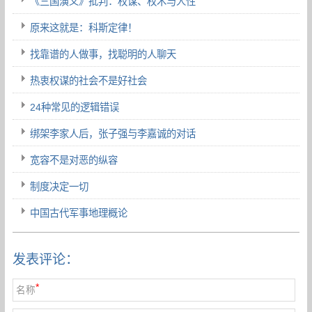
《三国演义》批判：权谋、权术与人性
原来这就是：科斯定律！
找靠谱的人做事，找聪明的人聊天
热衷权谋的社会不是好社会
24种常见的逻辑错误
绑架李家人后，张子强与李嘉诚的对话
宽容不是对恶的纵容
制度决定一切
中国古代军事地理概论
发表评论：
*
名称