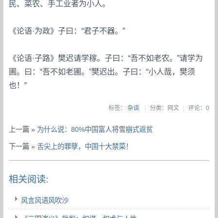
民、菜农、手工业者为小人。
《论语·为政》子曰：“君子不器。”
《论语·子路》樊迟请学稼。子曰：“吾不如老农。”请学为
圃。曰：“吾不如老圃。”樊迟出。子曰：“小人哉，樊须
也！”
标签：
杂谈
|
分类：网文
|
评论：0
上一篇 »
为什么说：80%中国富人将雪崩式返贫
下一篇 »
舌尖上的罪孽，中国十大禁菜！
相关阅读:
风言风语风吹沙